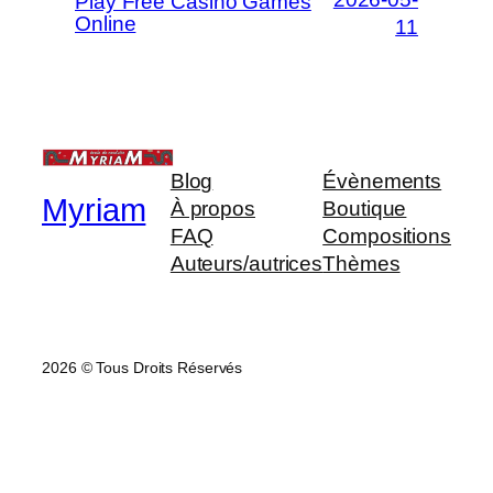
Play Free Casino Games
Online
11
Blog
Évènements
Myriam
À propos
Boutique
FAQ
Compositions
Auteurs/autrices
Thèmes
2026 © Tous Droits Réservés