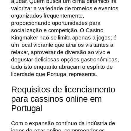
ajudar. Quem busca um clima dinâmico irá
valorizar a variedade de torneios e eventos
organizados frequentemente,
proporcionando oportunidades para
socialização e competição. O Casino
Kingmaker não se limita apenas a jogos; é
um local vibrante que atrai os visitantes a
relaxar, aproveitar de diversão ao vivo e
degustar deliciosas opções gastronómicas,
tudo isto enquanto abraçam o espírito de
liberdade que Portugal representa.
Requisitos de licenciamento
para cassinos online em
Portugal
Com o expansão contínuo da indústria de
jogos de azar online, compreender os