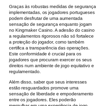
Graças às robustas medidas de segurança
implementadas, os jogadores portugueses
podem desfrutar de uma aumentada
sensação de segurança enquanto jogam
no Kingmaker Casino. A adesão do casino
a regulamentos rigorosos não só fortalece
a proteção do jogador, como também
certifica a transparência das operações.
Este conformidade é crucial para os
jogadores que procuram exercer os seus
direitos num ambiente de jogo equitativo e
regulamentado.
Além disso, saber que seus interesses
estão resguardados promove uma
sensação de liberdade e empoderamento
entre os jogadores. Eles poderão
mergulhar em uma experiência de jogo