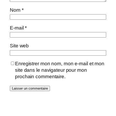
Nom
*
E-mail
*
Site web
Enregistrer mon nom, mon e-mail et mon
site dans le navigateur pour mon
prochain commentaire.