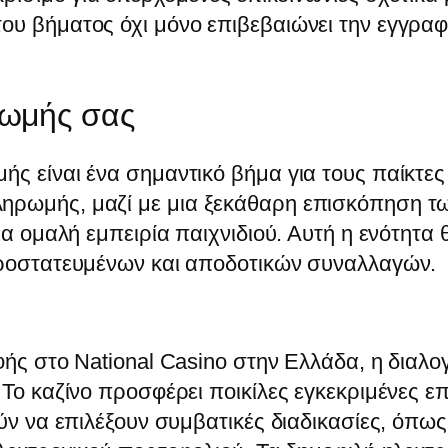
 βήματος όχι μόνο επιβεβαιώνει την εγγραφή,
ρωμής σας
ς είναι ένα σημαντικό βήμα για τους παίκτες
ρωμής, μαζί με μια ξεκάθαρη επισκόπηση τω
ια ομαλή εμπειρία παιχνιδιού. Αυτή η ενότητα
προστατευμένων και αποδοτικών συναλλαγών.
φής στο National Casino στην Ελλάδα, η διαλ
 Το καζίνο προσφέρει ποικίλες εγκεκριμένες ε
ύν να επιλέξουν συμβατικές διαδικασίες, όπως