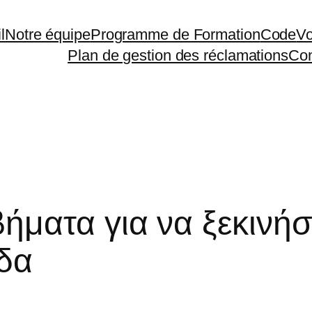
l
Notre équipe
Programme de Formation
Code
Vo
Plan de gestion des réclamations
Con
ματα για να ξεκινήσε
δα