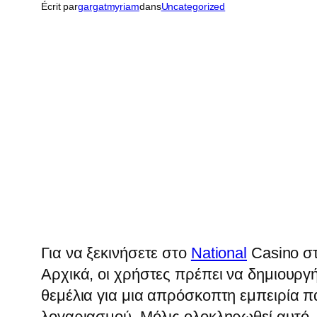
Écrit par
gargatmyriam
dans
Uncategorized
Για να ξεκινήσετε στο
National
Casino στ
Αρχικά, οι χρήστες πρέπει να δημιουργ
θεμέλια για μια απρόσκοπτη εμπειρία πα
λογαριασμού. Μόλις ολοκληρωθεί αυτό, 