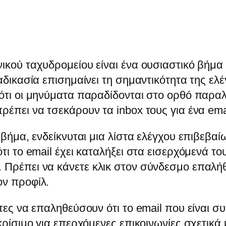
ικού ταχυδρομείου είναι ένα ουσιαστικό βήμα
αδικασία επισημαίνει τη σημαντικότητα της ελέ
 ότι οι μηνύματα παραδίδονται στο ορθό παρ
ρέπει να τσεκάρουν τα inbox τους για ένα em
 βήμα, ενδείκνυται μια λίστα ελέγχου επιβεβα
ι το email έχει καταλήξει στα εισερχόμενά του
 Πρέπει να κάνετε κλικ στον σύνδεσμο επαλ
ον προφίλ.
τες να επαληθεύσουν ότι το email που είναι σ
κρίσιμο για επερχόμενες επικοινωνίες σχετικά