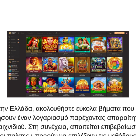
ην Ελλάδα, ακολουθήστε εύκολα βήματα που 
ήσουν έναν λογαριασμό παρέχοντας απαραίτητ
ιχνιδιού. Στη συνέχεια, απαιτείται επιβεβαίωσ
οι παίκτες μπορούν να επιλέξουν τις μεθόδου