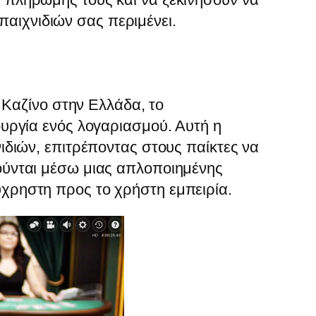
αιχνιδιών σας περιμένει.
ό Καζίνο στην Ελλάδα, το
υργία ενός λογαριασμού. Αυτή η
νιδιών, επιτρέποντας στους παίκτες να
γούνται μέσω μιας απλοποιημένης
ύχρηστη προς το χρήστη εμπειρία.