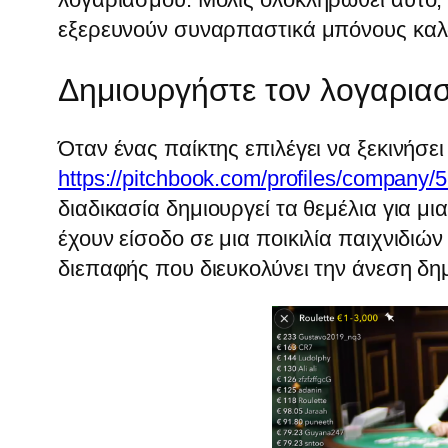
εξερευνούν συναρπαστικά μπόνους καλω
Δημιουργήστε τον λογαρια
Όταν ένας παίκτης επιλέγει να ξεκινήσει
https://pitchbook.com/profiles/company/
διαδικασία δημιουργεί τα θεμέλια για μ
έχουν είσοδο σε μια ποικιλία παιχνιδι
διεπαφής που διευκολύνει την άνεση δη