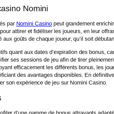
casino Nomini
sés par
Nomini Casino
peut grandement enrichir 
our attirer et fidéliser les joueurs, en leur offr
ux goûts de chaque joueur, qu’il soit débutant
ntifs quant aux dates d’expiration des bonus, ca
fier ses sessions de jeu afin de tirer pleinement 
ant efficacement les différents bonus, les jou
éficiant des avantages disponibles. En définiti
ser son expérience de jeu sur Nomini Casino.
s
ofiter d’une gamme de bonus attrayants adaptés 