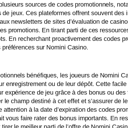
plusieurs sources de codes promotionnels, nota
ums de jeux. Ces plateformes offrent souvent des
 aux newsletters de sites d’évaluation de casin
s promotions. En tirant parti de ces ressources
ôts. En recherchant proactivement des codes pro
s préférences sur Nomini Casino.
tionnels bénéfiques, les joueurs de Nomini C
r enregistrement ou de leur dépôt. Cette facile
r expérience de jeu grâce à des bonus ou des fr
er le champ destiné à cet effet et s’assurer de 
e attention à la date d’expiration des codes pro
ait vous faire rater des bonus importants. En res
rer le meilleur parti de l’offre de Nomini Casin