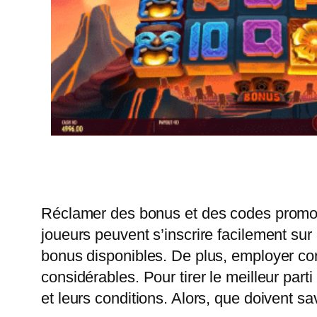
Réclamer des bonus et des codes promoti
joueurs peuvent s’inscrire facilement sur
bonus disponibles. De plus, employer co
considérables. Pour tirer le meilleur part
et leurs conditions. Alors, que doivent sa