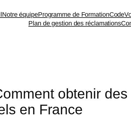
l
Notre équipe
Programme de Formation
Code
Vo
Plan de gestion des réclamations
Con
Comment obtenir des 
els en France