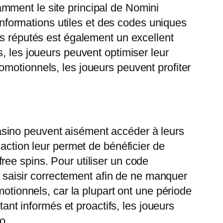
mment le site principal de Nomini
 informations utiles et des codes uniques
os réputés est également un excellent
, les joueurs peuvent optimiser leur
motionnels, les joueurs peuvent profiter
asino peuvent aisément accéder à leurs
 action leur permet de bénéficier de
ee spins. Pour utiliser un code
le saisir correctement afin de ne manquer
motionnels, car la plupart ont une période
tant informés et proactifs, les joueurs
o.