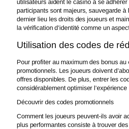
utilisateurs aident le casino à se adhérer
participants sont majeurs, sauvegarde à l
dernier lieu les droits des joueurs et mai
la vérification d’identité comme un aspec
Utilisation des codes de ré
Pour profiter au maximum des bonus au cas
promotionnels. Les joueurs doivent d’abor
offres disponibles. De plus, entrer les co
considérablement optimiser l’expérience 
Découvrir des codes promotionnels
Comment les joueurs peuvent-ils avoir a
plus performantes consiste à trouver des