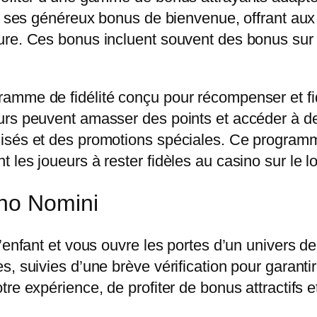
ans ses généreux bonus de bienvenue, offrant a
re. Ces bonus incluent souvent des bonus sur d
mme de fidélité conçu pour récompenser et fid
urs peuvent amasser des points et accéder à de
isés et des promotions spéciales. Ce program
les joueurs à rester fidèles au casino sur le l
ino Nomini
’enfant et vous ouvre les portes d’un univers de
s, suivies d’une brève vérification pour garanti
e expérience, de profiter de bonus attractifs et 