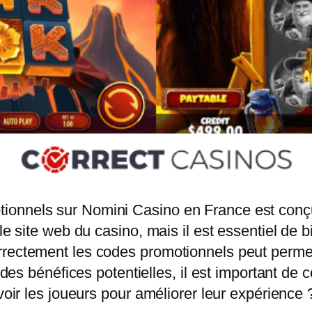
onnels sur Nomini Casino en France est conçu p
 le site web du casino, mais il est essentiel de
rrectement les codes promotionnels peut permet
i des bénéfices potentielles, il est important d
voir les joueurs pour améliorer leur expérience 