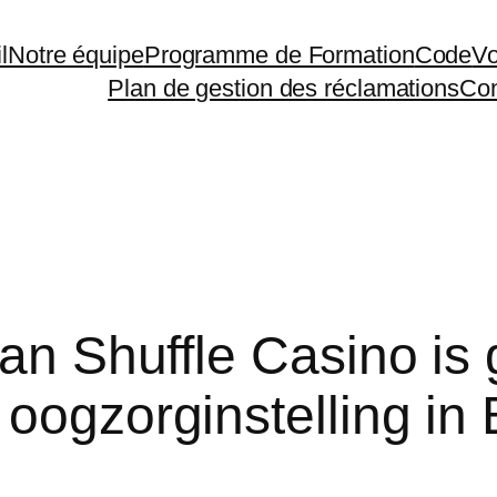
l
Notre équipe
Programme de Formation
Code
Vo
Plan de gestion des réclamations
Con
van Shuffle Casino is
oogzorginstelling in 