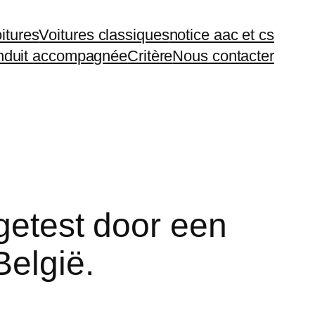
itures
Voitures classiques
notice aac et cs
duit accompagnée
Critère
Nous contacter
 getest door een
België.