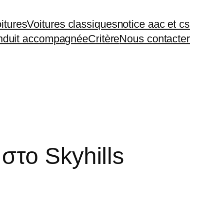
itures
Voitures classiques
notice aac et cs
duit accompagnée
Critère
Nous contacter
στο Skyhills