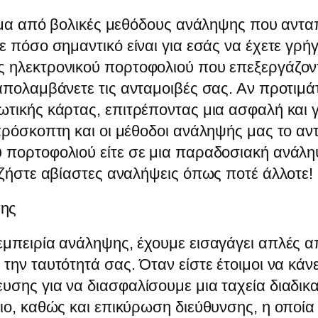
κάμα από βολικές μεθόδους ανάληψης που ανταπ
ε πόσο σημαντικό είναι για εσάς να έχετε γρή
 ηλεκτρονικού πορτοφολιού που επεξεργάζοντ
πολαμβάνετε τις ανταμοιβές σας. Αν προτιμάτε
ωτικής κάρτας, επιτρέποντας μια ασφαλή και 
ρόσκοπτη και οι μέθοδοι ανάληψής μας το αντ
 πορτοφολιού είτε σε μια παραδοσιακή ανάλη
 ζήστε αβίαστες αναλήψεις όπως ποτέ άλλοτε!
σης
εμπειρία ανάληψης, έχουμε εισαγάγει απλές 
την ταυτότητά σας. Όταν είστε έτοιμοι να κά
σης για να διασφαλίσουμε μια ταχεία διαδικα
ιο, καθώς και επικύρωση διεύθυνσης, η οποία