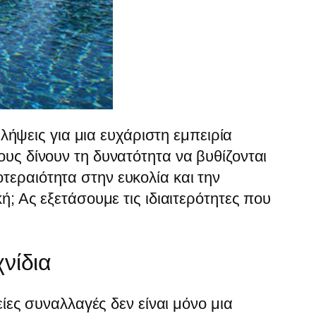
αλήψεις για μια ευχάριστη εμπειρία
υς δίνουν τη δυνατότητα να βυθίζονται
εραιότητα στην ευκολία και την
; Ας εξετάσουμε τις ιδιαιτερότητες που
νίδια
ίες συναλλαγές δεν είναι μόνο μια