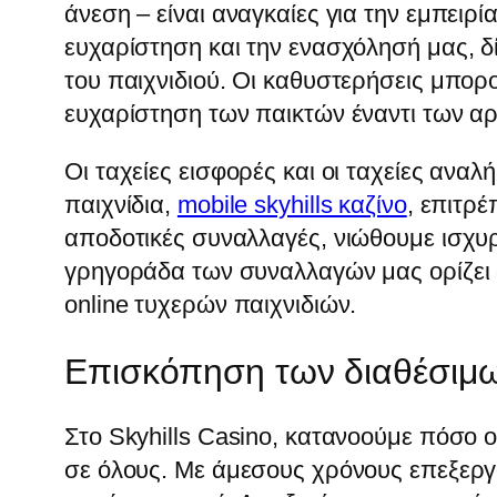
άνεση – είναι αναγκαίες για την εμπει
ευχαρίστηση και την ενασχόλησή μας, δ
του παιχνιδιού. Οι καθυστερήσεις μπορ
ευχαρίστηση των παικτών έναντι των α
Οι ταχείες εισφορές και οι ταχείες ανα
παιχνίδια,
mobile skyhills καζίνο
, επιτρ
αποδοτικές συναλλαγές, νιώθουμε ισχυρο
γρηγοράδα των συναλλαγών μας ορίζει ό
online τυχερών παιχνιδιών.
Επισκόπηση των διαθέσιμω
Στο Skyhills Casino, κατανοούμε πόσο 
σε όλους. Με άμεσους χρόνους επεξεργ