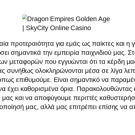
αία προτεραιότητα για εμάς ως παίκτες και η
ι σημαντικά την εμπειρία παιχνιδιού μας. Στ
ν μεταφορών που εγγυώνται ότι τα κέρδη μας
μας συνήθως ολοκληρώνονται μέσα σε λίγα λε
όπως επιθυμούμε. Είναι σημαντικό να παραμέ
α έχει καθορισμένα όρια. Παρακολουθώντας 
ς μας και να αποφύγουμε περιττές καθυστερή
ανοποίησή μας, αλλά μας επιτρέπει επίσης να