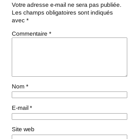
Votre adresse e-mail ne sera pas publiée.
Les champs obligatoires sont indiqués
avec
*
Commentaire
*
Nom
*
E-mail
*
Site web