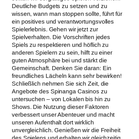
Deutliche Budgets zu setzen und zu
wissen, wann man stoppen sollte, führt für
ein positives und verantwortungsvolles
Spielerlebnis. Gehen wir jetzt zur
Spielverhalten. Die Vorschriften jedes
Spiels zu respektieren und höflich zu
anderen Spielern zu sein, hilft zu einer
guten Atmosphäre bei und stärkt die
Gemeinschaft. Denken Sie daran: Ein
freundliches Lächeln kann sehr bewirken!
Schließlich nehmen Sie sich Zeit, die
Angebote des Spinanga Casinos zu
untersuchen – von Lokalen bis hin zu
Shows. Die Nutzung dieser Faktoren
verbessert unser Abenteuer und macht
unseren Aufenthalt dort wirklich
unvergleichlich. Genießen wir die Freiheit
des Spielens und erhalten wir gleichzeitig