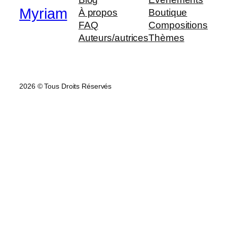
Myriam
À propos
Boutique
FAQ
Compositions
Auteurs/autrices
Thèmes
2026 © Tous Droits Réservés