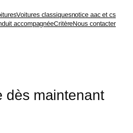
itures
Voitures classiques
notice aac et cs
duit accompagnée
Critère
Nous contacter
e dès maintenant