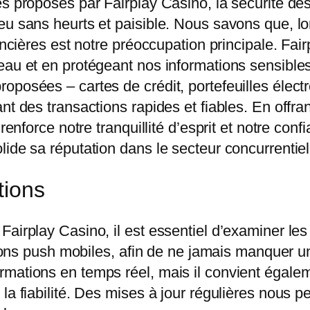
es proposés par Fairplay Casino, la sécurité de
u sans heurts et paisible. Nous savons que, lors
ancières est notre préoccupation principale. Fai
eau et en protégeant nos informations sensible
oposées – cartes de crédit, portefeuilles élec
t des transactions rapides et fiables. En offran
 renforce notre tranquillité d’esprit et notre c
ide sa réputation dans le secteur concurrentiel
tions
airplay Casino, il est essentiel d’examiner les m
cations push mobiles, afin de ne jamais manque
rmations en temps réel, mais il convient égale
la fiabilité. Des mises à jour régulières nous p