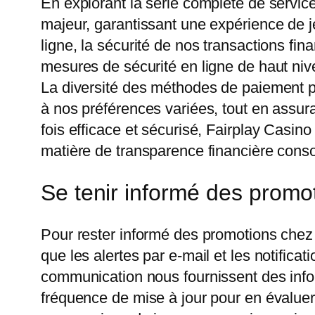
En explorant la série complète de servic
majeur, garantissant une expérience de je
ligne, la sécurité de nos transactions fin
mesures de sécurité en ligne de haut niv
La diversité des méthodes de paiement pr
à nos préférences variées, tout en assuran
fois efficace et sécurisé, Fairplay Casino
matière de transparence financière consol
Se tenir informé des promo
Pour rester informé des promotions chez F
que les alertes par e-mail et les notifi
communication nous fournissent des info
fréquence de mise à jour pour en évaluer 