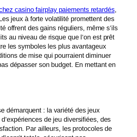
ez casino fairplay paiements retardés
,
Les jeux à forte volatilité promettent des
té offrent des gains réguliers, même s’ils
ts au niveau de risque que l’on est prêt
ître les symboles les plus avantageux
itions de mise qui pourraient diminuer
e pas dépasser son budget. En mettant en
e démarquent : la variété des jeux
 d’expériences de jeu diversifiées, des
faction. Par ailleurs, les protocoles de