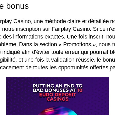
de bonus
irplay Casino, une méthode claire et détaillée 
otre inscription sur Fairplay Casino. Si ce n’es
 des informations exactes. Une fois inscrit, no
blème. Dans la section « Promotions », nous tr
ndiqué afin d’éviter toute erreur qui pourrait b
ibilité, et une fois la validation réussie, le bo
icacement de toutes les opportunités offertes p