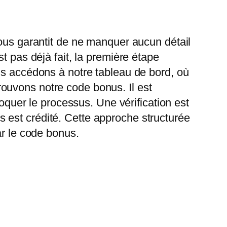
nous garantit de ne manquer aucun détail
t pas déjà fait, la première étape
us accédons à notre tableau de bord, où
ouvons notre code bonus. Il est
loquer le processus. Une vérification est
nus est crédité. Cette approche structurée
ar le code bonus.