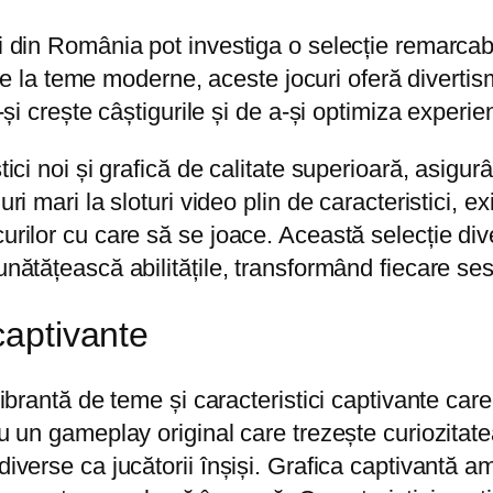
i din România pot investiga o selecție remarcabil
asice la teme moderne, aceste jocuri oferă divertis
-și crește câștigurile și de a-și optimiza experie
tici noi și grafică de calitate superioară, asigur
uri mari la sloturi video plin de caracteristici, e
urilor cu care să se joace. Această selecție dive
unătățească abilitățile, transformând fiecare ses
captivante
 vibrantă de teme și caracteristici captivante car
cu un gameplay original care trezește curiozitate
diverse ca jucătorii înșiși. Grafica captivantă a