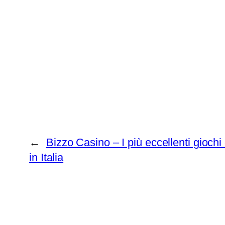
←
Bizzo Casino – I più eccellenti giochi
in Italia