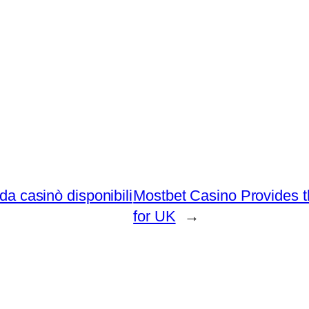
 da casinò disponibili
Mostbet Casino Provides 
for UK
→