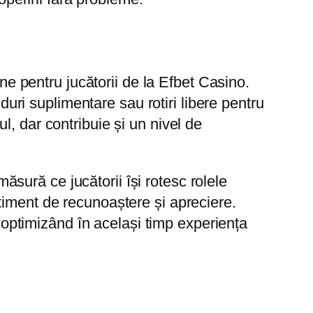
ine pentru jucătorii de la Efbet Casino.
duri suplimentare sau rotiri libere pentru
, dar contribuie și un nivel de
măsură ce jucătorii își rotesc rolele
timent de recunoaștere și apreciere.
, optimizând în același timp experiența