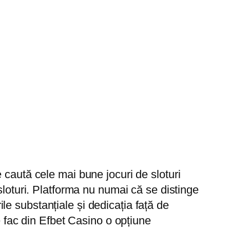
 caută cele mai bune jocuri de sloturi
sloturi. Platforma nu numai că se distinge
rile substanțiale și dedicația față de
e fac din Efbet Casino o opțiune