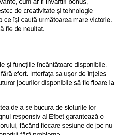
vante, cum ar fi învârtiri bonus,
estec de creativitate și tehnologie
p ce își caută următoarea mare victorie.
 fie de neuitat.
e și funcțiile încântătoare disponibile.
fără efort. Interfața sa ușor de înțeles
uror jocurilor disponibile să fie floare la
tea de a se bucura de sloturile lor
ignul responsiv al Efbet garantează o
torului, făcând fiecare sesiune de joc nu
operirii fără probleme.