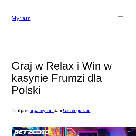
Myriam
Graj w Relax i Win w
kasynie Frumzi dla
Polski
Écrit par
gargatmyriam
dans
Uncategorized