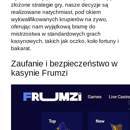
złożone strategie gry, nasze decyzje są
realizowane natychmiast, pod okiem
wykwalifikowanych krupierów na żywo,
oferując nam wyjątkową bramę do
mistrzostwa w standardowych grach
kasynowych, takich jak oczko, koło fortuny i
bakarat.
Zaufanie i bezpieczeństwo w
kasynie Frumzi