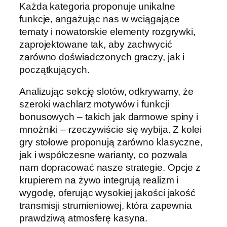
Każda kategoria proponuje unikalne
funkcje, angażując nas w wciągające
tematy i nowatorskie elementy rozgrywki,
zaprojektowane tak, aby zachwycić
zarówno doświadczonych graczy, jak i
początkujących.
Analizując sekcję slotów, odkrywamy, że
szeroki wachlarz motywów i funkcji
bonusowych – takich jak darmowe spiny i
mnożniki – rzeczywiście się wybija. Z kolei
gry stołowe proponują zarówno klasyczne,
jak i współczesne warianty, co pozwala
nam dopracować nasze strategie. Opcje z
krupierem na żywo integrują realizm i
wygodę, oferując wysokiej jakości jakość
transmisji strumieniowej, która zapewnia
prawdziwą atmosferę kasyna.