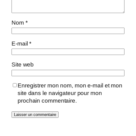
Nom
*
E-mail
*
Site web
Enregistrer mon nom, mon e-mail et mon
site dans le navigateur pour mon
prochain commentaire.