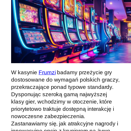
W kasynie
Frumzi
badamy przeżycie gry
dostosowane do wymagań polskich graczy,
przekraczające ponad typowe standardy.
Dysponując szeroką gamą najwyższej
klasy gier, wchodzimy w otoczenie, które
priorytetowo traktuje dostępną interakcję i
nowoczesne zabezpieczenia.
Zastanawiamy się, jak atrakcyjne nagrody i
innowacyjne opcje z krupierem na żywo