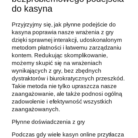
do kasyna
Przyjrzyjmy się, jak płynne podejście do
kasyna poprawia nasze wrażenia z gry
dzięki sprawnej interakcji, udoskonalonym
metodom płatności i łatwemu zarządzaniu
kontem. Redukując skomplikowanie,
możemy skupić się na wrażeniach
wynikających z gry, bez zbędnych
dystraktorów i biurokratycznych przeszkód.
Takie metoda nie tylko upraszcza nasze
zaangażowanie, ale także podnosi ogólną
zadowolenie i efektywność wszystkich
zaangażowanych.
Płynne doświadczenia z gry
Podczas gdy wiele kasyn online przytłacza