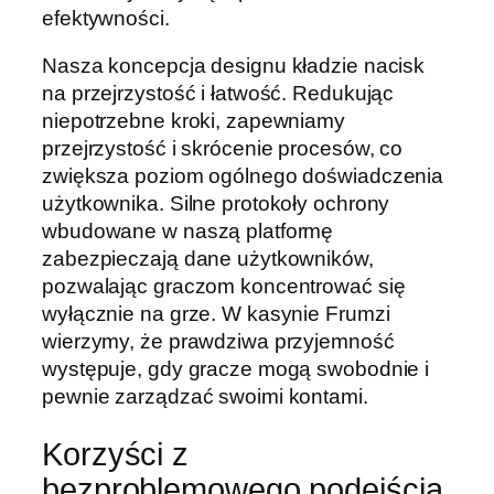
efektywności.
Nasza koncepcja designu kładzie nacisk
na przejrzystość i łatwość. Redukując
niepotrzebne kroki, zapewniamy
przejrzystość i skrócenie procesów, co
zwiększa poziom ogólnego doświadczenia
użytkownika. Silne protokoły ochrony
wbudowane w naszą platformę
zabezpieczają dane użytkowników,
pozwalając graczom koncentrować się
wyłącznie na grze. W kasynie Frumzi
wierzymy, że prawdziwa przyjemność
występuje, gdy gracze mogą swobodnie i
pewnie zarządzać swoimi kontami.
Korzyści z
bezproblemowego podejścia