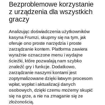
Bezproblemowe korzystanie
z urządzenia dla wszystkich
graczy
Analizując doświadczenia użytkowników
kasyna Frumzi, skupmy się na tym, jak
oferuje ono proste narzędzia i proste
zarządzanie kontem. Platforma zawiera
wyraźnie oznaczone menu i wydajne
ścieżki, które pozwalają nam szybko
znaleźć gry i funkcje. Dodatkowo,
zarządzanie naszymi kontami jest
zoptymalizowane dzięki łatwym procesom
wpłat, wypłat i aktualizacji danych
osobowych, dzięki czemu możemy skupić
się na grze, a nie na zmaganie się ze
złożonością.