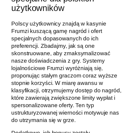
użytkowników
Polscy użytkownicy znajdą w kasynie
Frumzi kuszącą gamę nagród i ofert
specjalnych dopasowanych do ich
preferencji. Zbadajmy, jak są one
skonstruowane, aby zmaksymalizować
nasze doświadczenia z gry. Systemy
lojalnościowe Frumzi wyróżniają się,
proponując stałym graczom coraz wyższe
stopnie korzyści. W miarę awansu w
klasyfikacji, otrzymujemy dostęp do nagród,
które zawierają zwiększone limity wypłat i
spersonalizowane oferty. Ten typ
ustrukturyzowanej wierności motywuje nas
do utrzymania się w grze.
Dodatkowo, ich bonusy zostały