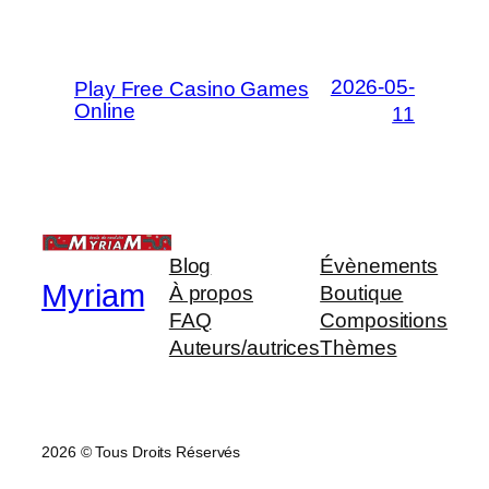
2026-05-
Play Free Casino Games
Online
11
Blog
Évènements
Myriam
À propos
Boutique
FAQ
Compositions
Auteurs/autrices
Thèmes
2026 © Tous Droits Réservés