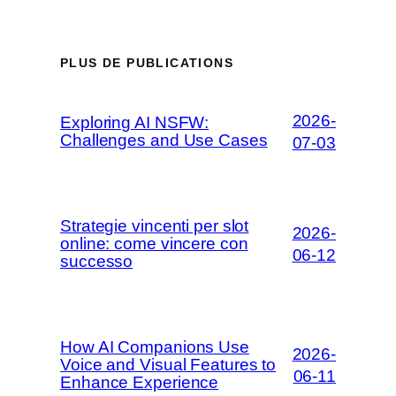
PLUS DE PUBLICATIONS
2026-
Exploring AI NSFW:
Challenges and Use Cases
07-03
Strategie vincenti per slot
2026-
online: come vincere con
06-12
successo
How AI Companions Use
2026-
Voice and Visual Features to
06-11
Enhance Experience