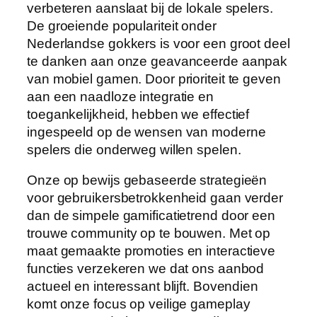
verbeteren aanslaat bij de lokale spelers.
De groeiende populariteit onder
Nederlandse gokkers is voor een groot deel
te danken aan onze geavanceerde aanpak
van mobiel gamen. Door prioriteit te geven
aan een naadloze integratie en
toegankelijkheid, hebben we effectief
ingespeeld op de wensen van moderne
spelers die onderweg willen spelen.
Onze op bewijs gebaseerde strategieën
voor gebruikersbetrokkenheid gaan verder
dan de simpele gamificatietrend door een
trouwe community op te bouwen. Met op
maat gemaakte promoties en interactieve
functies verzekeren we dat ons aanbod
actueel en interessant blijft. Bovendien
komt onze focus op veilige gameplay