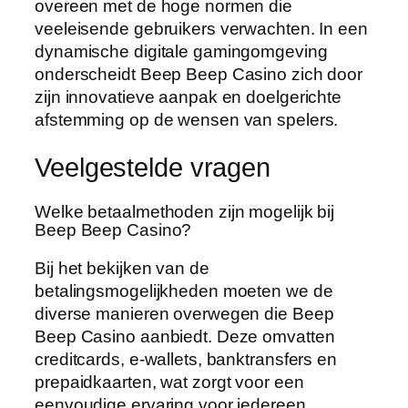
overeen met de hoge normen die
veeleisende gebruikers verwachten. In een
dynamische digitale gamingomgeving
onderscheidt Beep Beep Casino zich door
zijn innovatieve aanpak en doelgerichte
afstemming op de wensen van spelers.
Veelgestelde vragen
Welke betaalmethoden zijn mogelijk bij
Beep Beep Casino?
Bij het bekijken van de
betalingsmogelijkheden moeten we de
diverse manieren overwegen die Beep
Beep Casino aanbiedt. Deze omvatten
creditcards, e-wallets, banktransfers en
prepaidkaarten, wat zorgt voor een
eenvoudige ervaring voor iedereen.