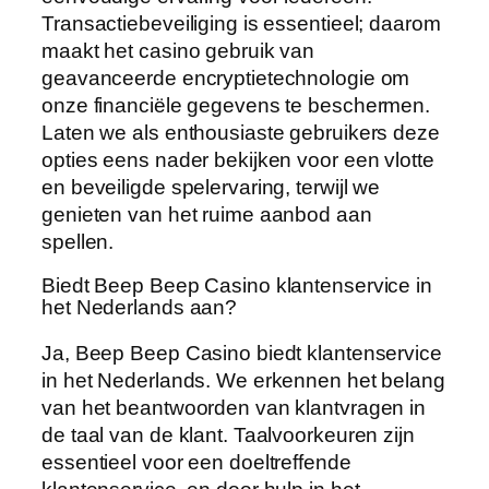
Transactiebeveiliging is essentieel; daarom
maakt het casino gebruik van
geavanceerde encryptietechnologie om
onze financiële gegevens te beschermen.
Laten we als enthousiaste gebruikers deze
opties eens nader bekijken voor een vlotte
en beveiligde spelervaring, terwijl we
genieten van het ruime aanbod aan
spellen.
Biedt Beep Beep Casino klantenservice in
het Nederlands aan?
Ja, Beep Beep Casino biedt klantenservice
in het Nederlands. We erkennen het belang
van het beantwoorden van klantvragen in
de taal van de klant. Taalvoorkeuren zijn
essentieel voor een doeltreffende