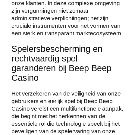
onze klanten. In deze complexe omgeving
zijn vergunningen niet zomaar
administratieve verplichtingen; het zijn
cruciale instrumenten voor het vormen van
een sterk en transparant marktecosysteem.
Spelersbescherming en
rechtvaardig spel
garanderen bij Beep Beep
Casino
Het verzekeren van de veiligheid van onze
gebruikers en eerlijk spel bij Beep Beep
Casino vereist een multifunctionele aanpak,
die begint met het herkennen van de
essentiële rol die technologie speelt bij het
beveiligen van de spelervaring van onze