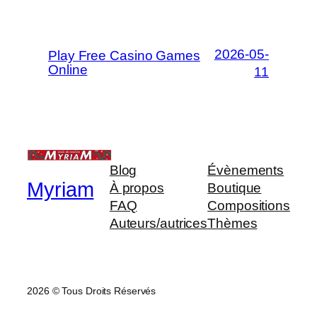
2026-05-
Play Free Casino Games
Online
11
Blog
Évènements
Myriam
À propos
Boutique
FAQ
Compositions
Auteurs/autrices
Thèmes
2026 © Tous Droits Réservés