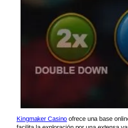
Kingmaker Casino
ofrece una base online
facilita la exploración por una extensa v