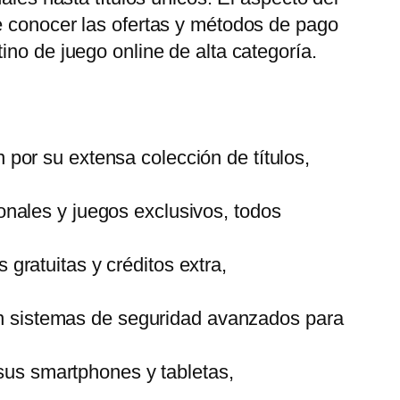
e conocer las ofertas y métodos de pago
ino de juego online de alta categoría.
 por su extensa colección de títulos,
onales y juegos exclusivos, todos
gratuitas y créditos extra,
n sistemas de seguridad avanzados para
e sus smartphones y tabletas,