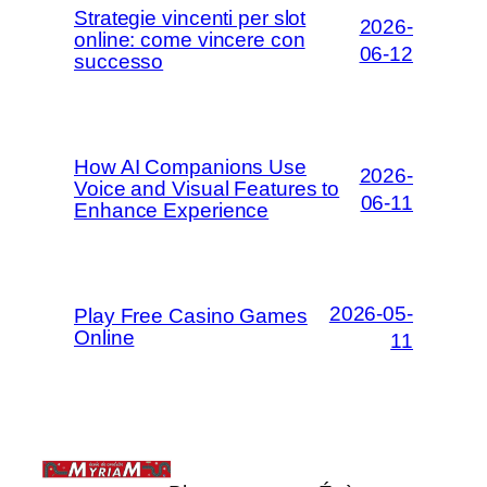
Strategie vincenti per slot
2026-
online: come vincere con
06-12
successo
How AI Companions Use
2026-
Voice and Visual Features to
06-11
Enhance Experience
2026-05-
Play Free Casino Games
Online
11