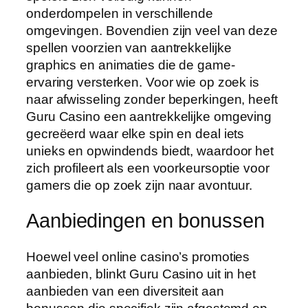
onderdompelen in verschillende
omgevingen. Bovendien zijn veel van deze
spellen voorzien van aantrekkelijke
graphics en animaties die de game-
ervaring versterken. Voor wie op zoek is
naar afwisseling zonder beperkingen, heeft
Guru Casino een aantrekkelijke omgeving
gecreëerd waar elke spin en deal iets
unieks en opwindends biedt, waardoor het
zich profileert als een voorkeursoptie voor
gamers die op zoek zijn naar avontuur.
Aanbiedingen en bonussen
Hoewel veel online casino’s promoties
aanbieden, blinkt Guru Casino uit in het
aanbieden van een diversiteit aan