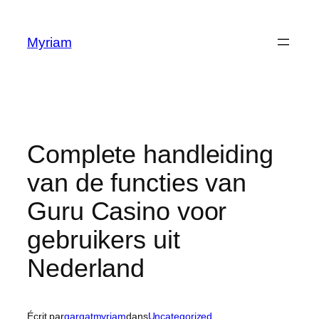
Myriam
Complete handleiding
van de functies van
Guru Casino voor
gebruikers uit
Nederland
Écrit par
gargatmyriam
dans
Uncategorized