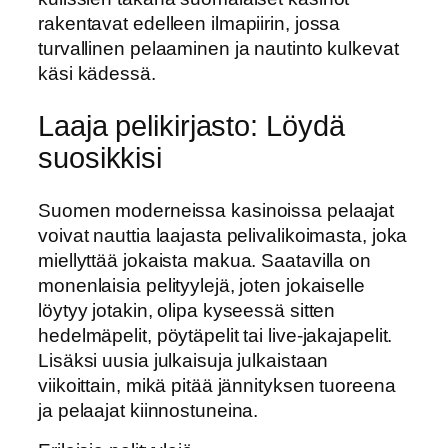
rakentavat edelleen ilmapiirin, jossa
turvallinen pelaaminen ja nautinto kulkevat
käsi kädessä.
Laaja pelikirjasto: Löydä
suosikkisi
Suomen moderneissa kasinoissa pelaajat
voivat nauttia laajasta pelivalikoimasta, joka
miellyttää jokaista makua. Saatavilla on
monenlaisia pelityylejä, joten jokaiselle
löytyy jotakin, olipa kyseessä sitten
hedelmäpelit, pöytäpelit tai live-jakajapelit.
Lisäksi uusia julkaisuja julkaistaan
viikoittain, mikä pitää jännityksen tuoreena
ja pelaajat kiinnostuneina.