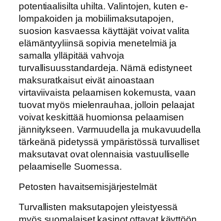
potentiaalisilta uhilta. Valintojen, kuten e-
lompakoiden ja mobiilimaksutapojen,
suosion kasvaessa käyttäjät voivat valita
elämäntyyliinsä sopivia menetelmiä ja
samalla ylläpitää vahvoja
turvallisuusstandardeja. Nämä edistyneet
maksuratkaisut eivät ainoastaan
virtaviivaista pelaamisen kokemusta, vaan
tuovat myös mielenrauhaa, jolloin pelaajat
voivat keskittää huomionsa pelaamisen
jännitykseen. Varmuudella ja mukavuudella
tärkeänä pidetyssä ympäristössä turvalliset
maksutavat ovat olennaisia vastuulliselle
pelaamiselle Suomessa.
Petosten havaitsemisjärjestelmät
Turvallisten maksutapojen yleistyessä
myös suomalaiset kasinot ottavat käyttöön