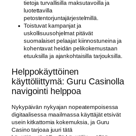
tietoja turvallisilla maksutavoilla ja
luotettavilla
petostentorjuntajärjestelmillä.
Toistuvat kampanjat ja
uskollisuusohjelmat pitävät
suomalaiset pelaajat kiinnostuneina ja
kohentavat heidän pelikokemustaan
etuuksilla ja ajankohtaisilla tarjouksilla.
Helppokäyttöinen
käyttöliittymä: Guru Casinolla
navigointi helppoa
Nykypäivän nykyajan nopeatempoisessa
digitaalisessa maailmassa käyttäjät etsivät
usein kitkattomia kokemuksia, ja Guru
Casino tarjoaa juuri tätä