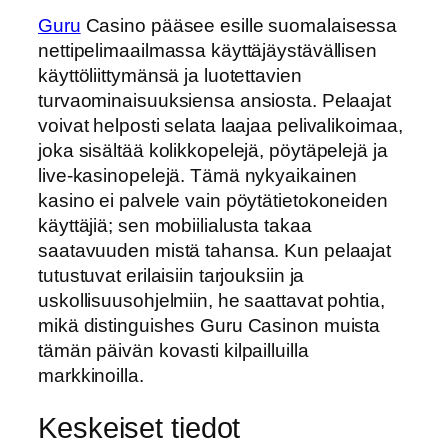
Guru
Casino pääsee esille suomalaisessa
nettipelimaailmassa käyttäjäystävällisen
käyttöliittymänsä ja luotettavien
turvaominaisuuksiensa ansiosta. Pelaajat
voivat helposti selata laajaa pelivalikoimaa,
joka sisältää kolikkopelejä, pöytäpelejä ja
live-kasinopelejä. Tämä nykyaikainen
kasino ei palvele vain pöytätietokoneiden
käyttäjiä; sen mobiilialusta takaa
saatavuuden mistä tahansa. Kun pelaajat
tutustuvat erilaisiin tarjouksiin ja
uskollisuusohjelmiin, he saattavat pohtia,
mikä distinguishes Guru Casinon muista
tämän päivän kovasti kilpailluilla
markkinoilla.
Keskeiset tiedot