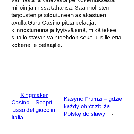
varmasta ja kätevästä pelikokemuksesta
milloin ja missä tahansa. Säännöllisten
tarjousten ja sitoutuneen asiakastuen
avulla Guru Casino pitää pelaajat
kiinnostuneina ja tyytyväisinä, mikä tekee
siitä loistavan vaihtoehdon sekä uusille että
kokeneille pelaajille.
←
Kingmaker
Kasyno Frumzi – gdzie
Casino – Scopri il
każdy obrót zbliża
lusso del gioco in
Polskę do sławy
→
Italia