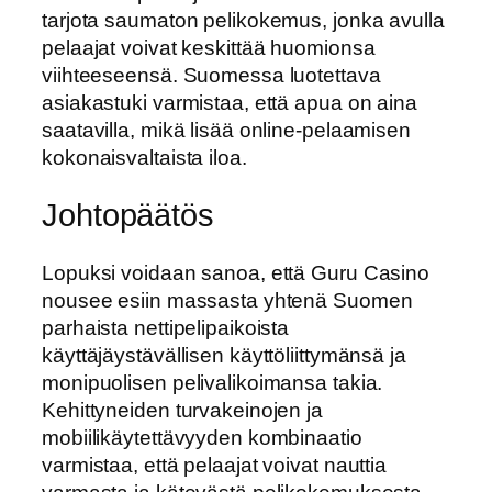
tarjota saumaton pelikokemus, jonka avulla
pelaajat voivat keskittää huomionsa
viihteeseensä. Suomessa luotettava
asiakastuki varmistaa, että apua on aina
saatavilla, mikä lisää online-pelaamisen
kokonaisvaltaista iloa.
Johtopäätös
Lopuksi voidaan sanoa, että Guru Casino
nousee esiin massasta yhtenä Suomen
parhaista nettipelipaikoista
käyttäjäystävällisen käyttöliittymänsä ja
monipuolisen pelivalikoimansa takia.
Kehittyneiden turvakeinojen ja
mobiilikäytettävyyden kombinaatio
varmistaa, että pelaajat voivat nauttia