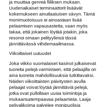
ja muuttaa genreä fiiliksen mukaan.
Uudenaikaiset terminaattorit lisäävät
kokemukseen ainutlaatuisen sävyn. Tämä
monimuotoisuus ei ainoastaan lisää
pelaamisen vapausastetta, vaan myös
takaa, että jokainen löytää jotakin, joka
resonoi omaan pelityyliinsä tässä
jännittävässä viihdemaailmassa.
Viikoittaiset uutuudet
Joka viikko suomalaiset kasinot julkaisevat
tuoreita pelejä varmistaen, että pelaajilla on
aina tuoreita mahdollisuuksia tutkittavaksi.
Näiden viikoittaisten päivitysten avulla
pelaajat voivat löytää jännittäviä pelejä,
jotka ovat pullollaan uusia toimintoja ja
mukaansatempaavaa pelaamista. Laaja
pelivalikoima palvelee monipuolisia