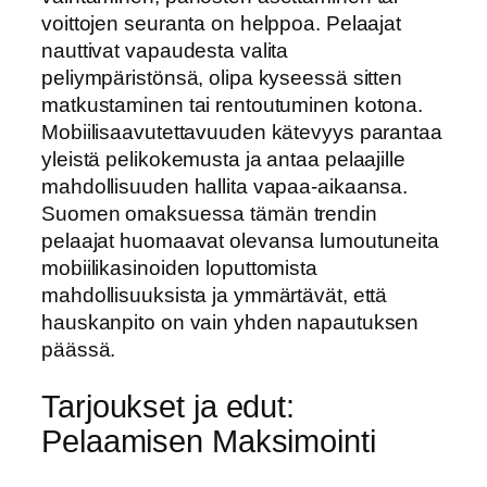
voittojen seuranta on helppoa. Pelaajat
nauttivat vapaudesta valita
peliympäristönsä, olipa kyseessä sitten
matkustaminen tai rentoutuminen kotona.
Mobiilisaavutettavuuden kätevyys parantaa
yleistä pelikokemusta ja antaa pelaajille
mahdollisuuden hallita vapaa-aikaansa.
Suomen omaksuessa tämän trendin
pelaajat huomaavat olevansa lumoutuneita
mobiilikasinoiden loputtomista
mahdollisuuksista ja ymmärtävät, että
hauskanpito on vain yhden napautuksen
päässä.
Tarjoukset ja edut:
Pelaamisen Maksimointi