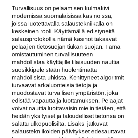
Turvallisuus on pelaamisen kulmakivi
modernissa suomalaisissa kasinoissa,
joissa luotettavalla salaustekniikalla on
keskeinen rooli. Käyttämällä edistyneitä
salausprotokollia nämä kasinot takaavat
pelaajien tietosuojan tiukan suojan. Tämä
omistautuminen turvallisuuteen
mahdollistaa käyttäjille tilaisuuden nauttia
suosikkipeleistään huolehtimatta
mahdollisista uhkista. Kehittyneet algoritmit
turvaavat arkaluonteisia tietoja ja
muodostavat turvallisen ympäristön, joka
edistää vapautta ja luottamuksen. Pelaajat
voivat nauttia luottavaisin mielin tietäen, että
heidän yksityiset ja taloudelliset tietonsa on
salattu ulkopuolisilta. Lisäksi jatkuvat
salaustekniikoiden päivitykset edesauttavat