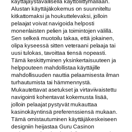
käyttäjäystävällisellä käyttöliittymällään.
Alustan käyttäjäkokemus on suunniteltu
kitkattomaksi ja houkuttelevaksi, jolloin
pelaajat voivat navigoida helposti
monenlaisten pelien ja toimintojen välillä.
Sen selkeä muotoilu takaa, että jokainen,
olipa kyseessä sitten veteraani pelaaja tai
uusi tulokas, tavoittaa tiensä nopeasti.
Tämä keskittyminen yksinkertaisuuteen ja
helppouteen mahdollistaa käyttäjille
mahdollisuuden nauttia pelaamisesta ilman
turhautumista tai hämmennystä.
Mukautettavat asetukset ja virtaviivaistettu
navigointi kohentavat kokemusta lisää,
jolloin pelaajat pystyvät mukauttaa
kasinokäyntinsä preferenssiensä mukaan.
Tämä omistautuminen käyttäjäkeskeiseen
designiin heijastaa Guru Casinon