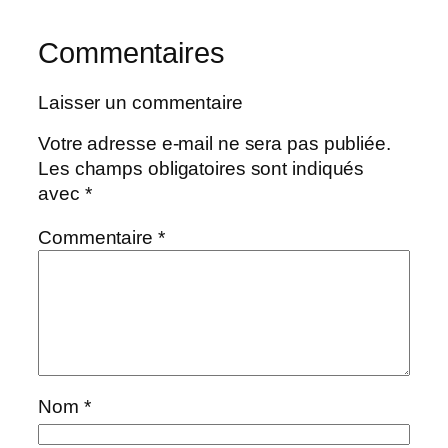
Commentaires
Laisser un commentaire
Votre adresse e-mail ne sera pas publiée.
Les champs obligatoires sont indiqués
avec
*
Commentaire
*
Nom
*