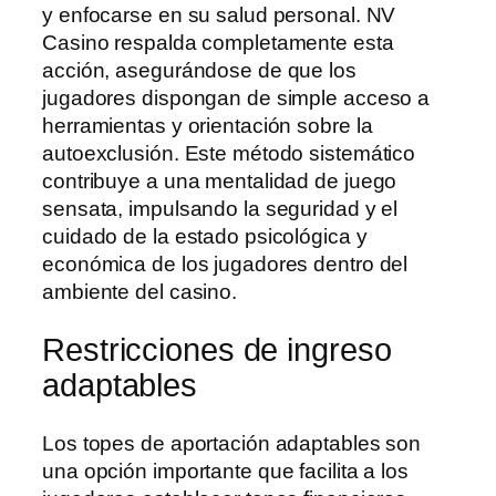
y enfocarse en su salud personal. NV
Casino respalda completamente esta
acción, asegurándose de que los
jugadores dispongan de simple acceso a
herramientas y orientación sobre la
autoexclusión. Este método sistemático
contribuye a una mentalidad de juego
sensata, impulsando la seguridad y el
cuidado de la estado psicológica y
económica de los jugadores dentro del
ambiente del casino.
Restricciones de ingreso
adaptables
Los topes de aportación adaptables son
una opción importante que facilita a los