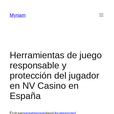
Myriam
Herramientas de juego
responsable y
protección del jugador
en NV Casino en
España
Écrit par
gargatmyriam
dans
Uncategorized