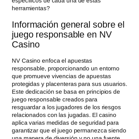
específicos de cada una de estas
herramientas?
Información general sobre el
juego responsable en NV
Casino
NV Casino enfoca el apuestas
responsable, proporcionando un entorno
que promueve vivencias de apuestas
protegidas y placenteras para sus usuarios.
Este dedicación se basa en principios de
juego responsable creados para
resguardar a los jugadores de los riesgos
relacionados con las jugadas. El casino
aplica varias medidas de seguridad para
garantizar que el juego permanezca siendo
una manera de diversión y no una fuente