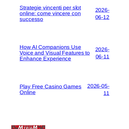
Strategie vincenti per slot
2026-
online: come vincere con
06-12
successo
How AI Companions Use
2026-
Voice and Visual Features to
06-11
Enhance Experience
2026-05-
Play Free Casino Games
Online
11