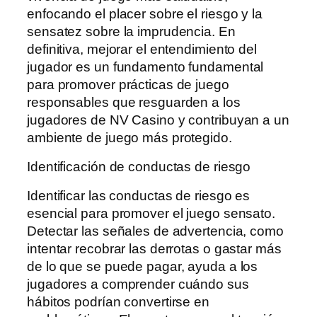
enfocando el placer sobre el riesgo y la
sensatez sobre la imprudencia. En
definitiva, mejorar el entendimiento del
jugador es un fundamento fundamental
para promover prácticas de juego
responsables que resguarden a los
jugadores de NV Casino y contribuyan a un
ambiente de juego más protegido.
Identificación de conductas de riesgo
Identificar las conductas de riesgo es
esencial para promover el juego sensato.
Detectar las señales de advertencia, como
intentar recobrar las derrotas o gastar más
de lo que se puede pagar, ayuda a los
jugadores a comprender cuándo sus
hábitos podrían convertirse en