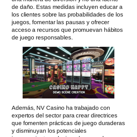
de daño. Estas medidas incluyen educar a
los clientes sobre las probabilidades de los
juegos, fomentar las pausas y ofrecer
acceso a recursos que promuevan hábitos
de juego responsables.
Además, NV Casino ha trabajado con
expertos del sector para crear directrices
que fomenten prácticas de juego duraderas
y disminuyan los potenciales