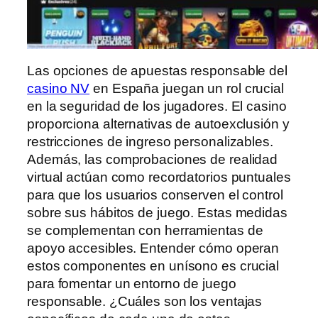
Las opciones de apuestas responsable del
casino NV
en España juegan un rol crucial
en la seguridad de los jugadores. El casino
proporciona alternativas de autoexclusión y
restricciones de ingreso personalizables.
Además, las comprobaciones de realidad
virtual actúan como recordatorios puntuales
para que los usuarios conserven el control
sobre sus hábitos de juego. Estas medidas
se complementan con herramientas de
apoyo accesibles. Entender cómo operan
estos componentes en unísono es crucial
para fomentar un entorno de juego
responsable. ¿Cuáles son los ventajas