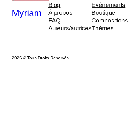
Blog
Évènements
Myriam
À propos
Boutique
FAQ
Compositions
Auteurs/autrices
Thèmes
2026 © Tous Droits Réservés