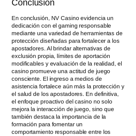
Conclusión
En conclusión, NV Casino evidencia un
dedicación con el gaming responsable
mediante una variedad de herramientas de
protección diseñadas para fortalecer a los
apostadores. Al brindar alternativas de
exclusión propia, límites de aportación
modificables y evaluación de la realidad, el
casino promueve una actitud de juego
consciente. El ingreso a medios de
asistencia fortalece aún más la protección y
el salud de los apostadores. En definitiva,
el enfoque proactivo del casino no solo
mejora la interacción de juego, sino que
también destaca la importancia de la
formación para fomentar un
comportamiento responsable entre los