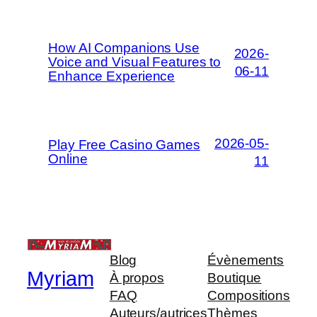
How AI Companions Use
2026-
Voice and Visual Features to
06-11
Enhance Experience
2026-05-
Play Free Casino Games
Online
11
Blog
Évènements
Myriam
À propos
Boutique
FAQ
Compositions
Auteurs/autrices
Thèmes