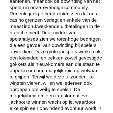
aantonen, maar ook de opwinding van het
spelen in onze levendige community.
Recente jackpottrends laten zien dat ons
casino grenzen verlegt en enkele van de
meest indrukwekkende uitbetalingen in de
branche biedt. Door middel van
spelanalyses zien we torenhoge bedragen
die een gevoel van opwinding bij spelers
opwekken. Deze grote jackpots werken als
een lokmiddel en trekken zowel gevestigde
gokkers als nieuwkomers aan die staan te
popelen om hun mogelijkheid op welvaart
te grijpen. Terwijl we deze uitzonderlijke
winsten vieren, willen we iedereen ook
oproepen om veilig te spelen. De
mogelijkheid om een transformatieve
jackpot te winnen wacht op je, waardoor
elke spin een opwindend avontuur wordt in