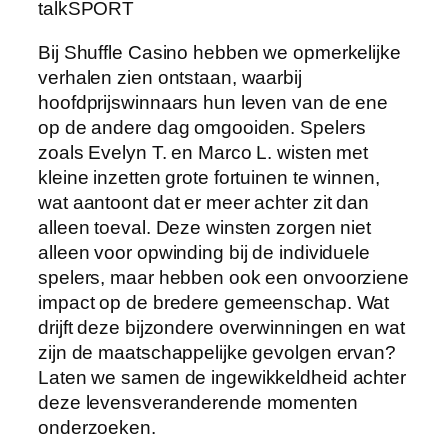
Bij Shuffle Casino hebben we opmerkelijke
verhalen zien ontstaan, waarbij
hoofdprijswinnaars hun leven van de ene
op de andere dag omgooiden. Spelers
zoals Evelyn T. en Marco L. wisten met
kleine inzetten grote fortuinen te winnen,
wat aantoont dat er meer achter zit dan
alleen toeval. Deze winsten zorgen niet
alleen voor opwinding bij de individuele
spelers, maar hebben ook een onvoorziene
impact op de bredere gemeenschap. Wat
drijft deze bijzondere overwinningen en wat
zijn de maatschappelijke gevolgen ervan?
Laten we samen de ingewikkeldheid achter
deze levensveranderende momenten
onderzoeken.