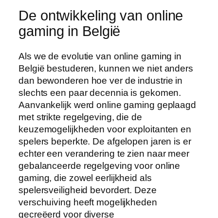
De ontwikkeling van online
gaming in België
Als we de evolutie van online gaming in
België bestuderen, kunnen we niet anders
dan bewonderen hoe ver de industrie in
slechts een paar decennia is gekomen.
Aanvankelijk werd online gaming geplaagd
met strikte regelgeving, die de
keuzemogelijkheden voor exploitanten en
spelers beperkte. De afgelopen jaren is er
echter een verandering te zien naar meer
gebalanceerde regelgeving voor online
gaming, die zowel eerlijkheid als
spelersveiligheid bevordert. Deze
verschuiving heeft mogelijkheden
gecreëerd voor diverse