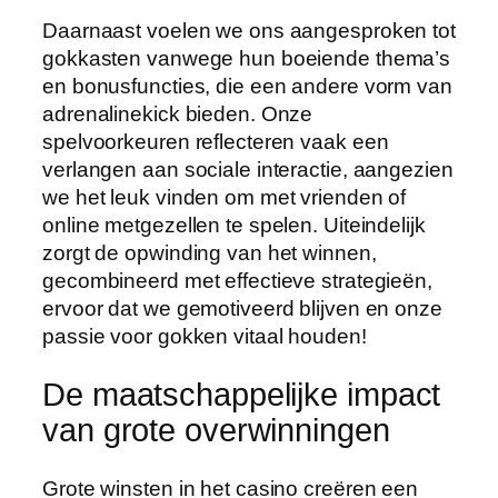
Daarnaast voelen we ons aangesproken tot
gokkasten vanwege hun boeiende thema’s
en bonusfuncties, die een andere vorm van
adrenalinekick bieden. Onze
spelvoorkeuren reflecteren vaak een
verlangen aan sociale interactie, aangezien
we het leuk vinden om met vrienden of
online metgezellen te spelen. Uiteindelijk
zorgt de opwinding van het winnen,
gecombineerd met effectieve strategieën,
ervoor dat we gemotiveerd blijven en onze
passie voor gokken vitaal houden!
De maatschappelijke impact
van grote overwinningen
Grote winsten in het casino creëren een