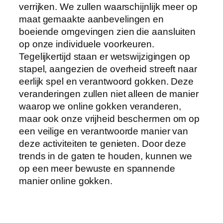
verrijken. We zullen waarschijnlijk meer op
maat gemaakte aanbevelingen en
boeiende omgevingen zien die aansluiten
op onze individuele voorkeuren.
Tegelijkertijd staan er wetswijzigingen op
stapel, aangezien de overheid streeft naar
eerlijk spel en verantwoord gokken. Deze
veranderingen zullen niet alleen de manier
waarop we online gokken veranderen,
maar ook onze vrijheid beschermen om op
een veilige en verantwoorde manier van
deze activiteiten te genieten. Door deze
trends in de gaten te houden, kunnen we
op een meer bewuste en spannende
manier online gokken.