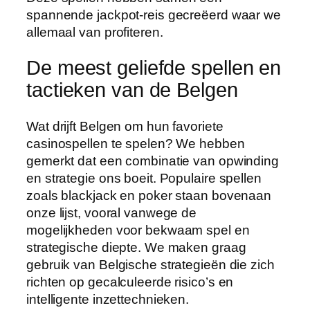
spannende jackpot-reis gecreëerd waar we
allemaal van profiteren.
De meest geliefde spellen en
tactieken van de Belgen
Wat drijft Belgen om hun favoriete
casinospellen te spelen? We hebben
gemerkt dat een combinatie van opwinding
en strategie ons boeit. Populaire spellen
zoals blackjack en poker staan bovenaan
onze lijst, vooral vanwege de
mogelijkheden voor bekwaam spel en
strategische diepte. We maken graag
gebruik van Belgische strategieën die zich
richten op gecalculeerde risico’s en
intelligente inzettechnieken.