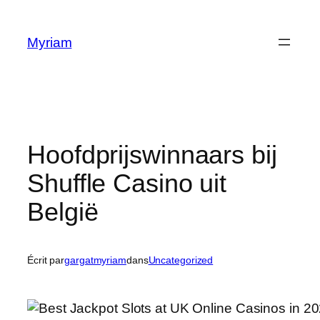
Myriam
Hoofdprijswinnaars bij
Shuffle Casino uit
België
Écrit par
gargatmyriam
dans
Uncategorized