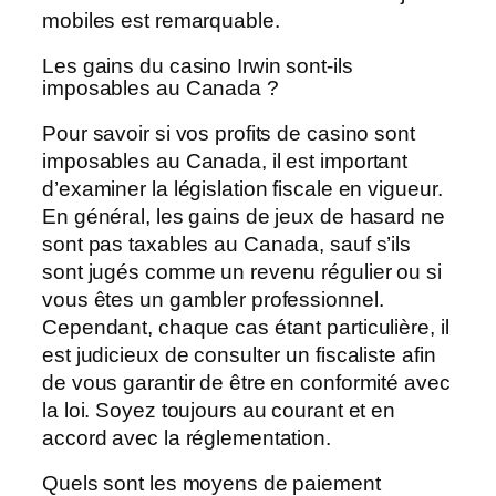
mobiles est remarquable.
Les gains du casino Irwin sont-ils
imposables au Canada ?
Pour savoir si vos profits de casino sont
imposables au Canada, il est important
d’examiner la législation fiscale en vigueur.
En général, les gains de jeux de hasard ne
sont pas taxables au Canada, sauf s’ils
sont jugés comme un revenu régulier ou si
vous êtes un gambler professionnel.
Cependant, chaque cas étant particulière, il
est judicieux de consulter un fiscaliste afin
de vous garantir de être en conformité avec
la loi. Soyez toujours au courant et en
accord avec la réglementation.
Quels sont les moyens de paiement