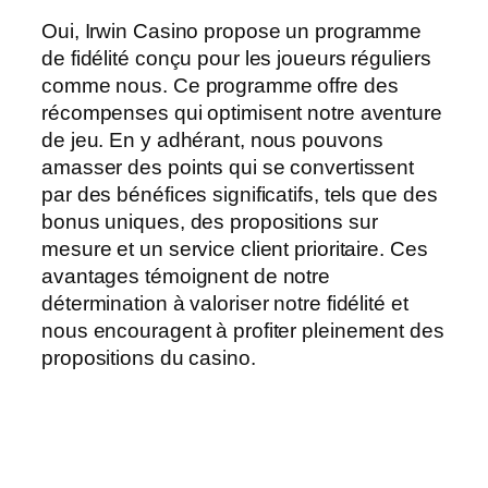
Oui, Irwin Casino propose un programme
de fidélité conçu pour les joueurs réguliers
comme nous. Ce programme offre des
récompenses qui optimisent notre aventure
de jeu. En y adhérant, nous pouvons
amasser des points qui se convertissent
par des bénéfices significatifs, tels que des
bonus uniques, des propositions sur
mesure et un service client prioritaire. Ces
avantages témoignent de notre
détermination à valoriser notre fidélité et
nous encouragent à profiter pleinement des
propositions du casino.