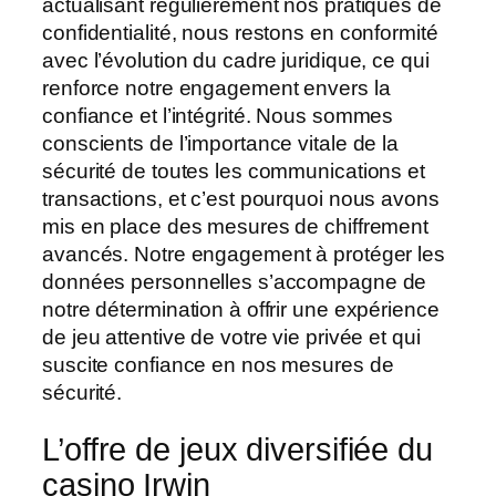
actualisant régulièrement nos pratiques de
confidentialité, nous restons en conformité
avec l’évolution du cadre juridique, ce qui
renforce notre engagement envers la
confiance et l’intégrité. Nous sommes
conscients de l’importance vitale de la
sécurité de toutes les communications et
transactions, et c’est pourquoi nous avons
mis en place des mesures de chiffrement
avancés. Notre engagement à protéger les
données personnelles s’accompagne de
notre détermination à offrir une expérience
de jeu attentive de votre vie privée et qui
suscite confiance en nos mesures de
sécurité.
L’offre de jeux diversifiée du
casino Irwin