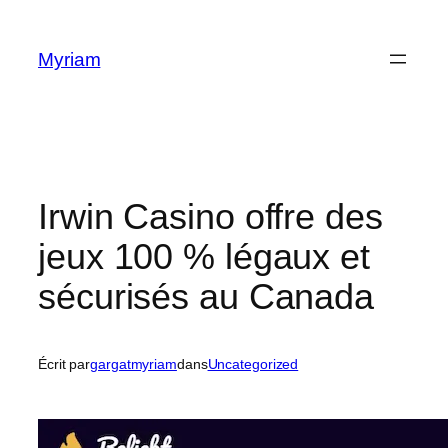
Myriam
Irwin Casino offre des
jeux 100 % légaux et
sécurisés au Canada
Écrit par
gargatmyriam
dans
Uncategorized