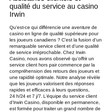
qualité du service au casino
Irwin
Qu’est-ce qui différencie une aventure de
casino en ligne de qualité supérieure pour
les joueurs canadiens ? C’est la fusion d’un
remarquable service client et d’une qualité
de service irréprochable. Chez Irwin
Casino, nous avons observé qu’offrir un
service client hors pair commence par la
compréhension des retours des joueurs et
une rapidité optimale. Notre analyse révèle
que les joueurs valorisent des réponses
rapides et efficaces à leurs questions,
24 h/24 et 7 j/7. L’équipe du service client
d’Irwin Casino, disponible en permanence,
est formée pour traiter un grand nombre de