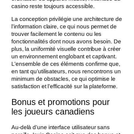
casino reste toujours accessible.
La conception privilégie une architecture de
l’information claire, ce qui nous permet de
trouver facilement le contenu ou les
fonctionnalités dont nous avons besoin. De
plus, la uniformité visuelle contribue à créer
un environnement englobant et captivant.
L’ensemble de ces éléments confirme que,
en tant qu’utilisateurs, nous rencontrons un
minimum de obstacles, ce qui optimise le
satisfaction et l’efficacité sur la plateforme.
Bonus et promotions pour
les joueurs canadiens
Au-delà d’une interface utilisateur sans