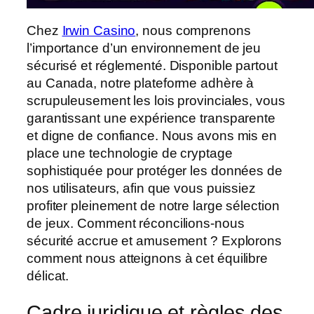
Chez
Irwin Casino
, nous comprenons
l’importance d’un environnement de jeu
sécurisé et réglementé. Disponible partout
au Canada, notre plateforme adhère à
scrupuleusement les lois provinciales, vous
garantissant une expérience transparente
et digne de confiance. Nous avons mis en
place une technologie de cryptage
sophistiquée pour protéger les données de
nos utilisateurs, afin que vous puissiez
profiter pleinement de notre large sélection
de jeux. Comment réconcilions-nous
sécurité accrue et amusement ? Explorons
comment nous atteignons à cet équilibre
délicat.
Cadre juridique et règles des