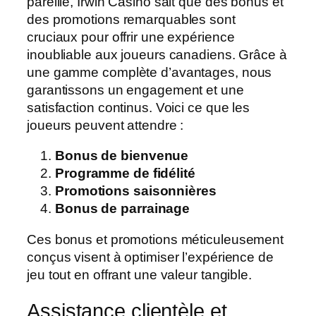
pareille, Irwin Casino sait que des bonus et
des promotions remarquables sont
cruciaux pour offrir une expérience
inoubliable aux joueurs canadiens. Grâce à
une gamme complète d’avantages, nous
garantissons un engagement et une
satisfaction continus. Voici ce que les
joueurs peuvent attendre :
Bonus de bienvenue
Programme de fidélité
Promotions saisonnières
Bonus de parrainage
Ces bonus et promotions méticuleusement
conçus visent à optimiser l’expérience de
jeu tout en offrant une valeur tangible.
Assistance clientèle et