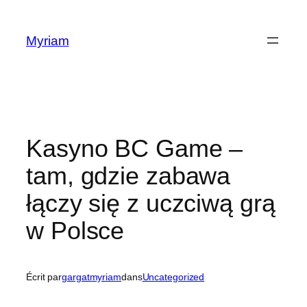
Myriam
Kasyno BC Game –
tam, gdzie zabawa
łączy się z uczciwą grą
w Polsce
Écrit par
gargatmyriam
dans
Uncategorized