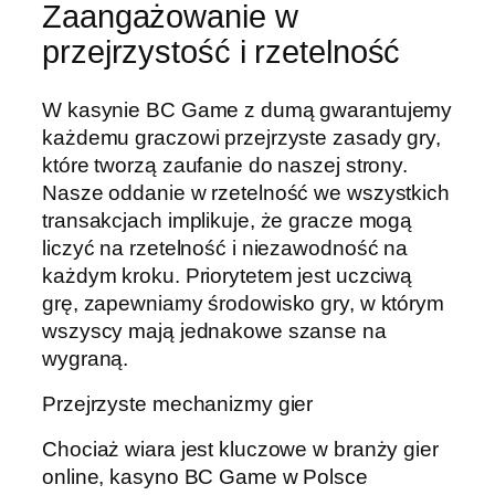
Zaangażowanie w
przejrzystość i rzetelność
W kasynie BC Game z dumą gwarantujemy
każdemu graczowi przejrzyste zasady gry,
które tworzą zaufanie do naszej strony.
Nasze oddanie w rzetelność we wszystkich
transakcjach implikuje, że gracze mogą
liczyć na rzetelność i niezawodność na
każdym kroku. Priorytetem jest uczciwą
grę, zapewniamy środowisko gry, w którym
wszyscy mają jednakowe szanse na
wygraną.
Przejrzyste mechanizmy gier
Chociaż wiara jest kluczowe w branży gier
online, kasyno BC Game w Polsce