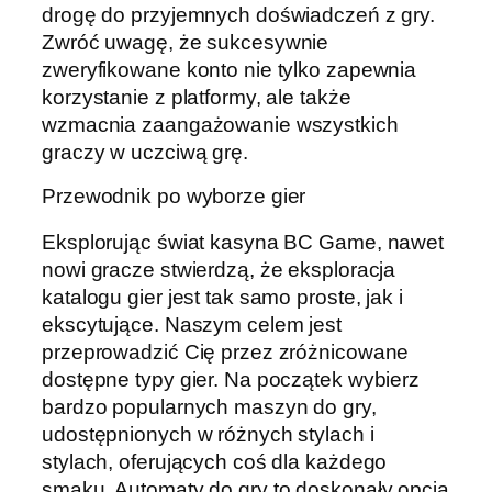
drogę do przyjemnych doświadczeń z gry.
Zwróć uwagę, że sukcesywnie
zweryfikowane konto nie tylko zapewnia
korzystanie z platformy, ale także
wzmacnia zaangażowanie wszystkich
graczy w uczciwą grę.
Przewodnik po wyborze gier
Eksplorując świat kasyna BC Game, nawet
nowi gracze stwierdzą, że eksploracja
katalogu gier jest tak samo proste, jak i
ekscytujące. Naszym celem jest
przeprowadzić Cię przez zróżnicowane
dostępne typy gier. Na początek wybierz
bardzo popularnych maszyn do gry,
udostępnionych w różnych stylach i
stylach, oferujących coś dla każdego
smaku. Automaty do gry to doskonały opcja