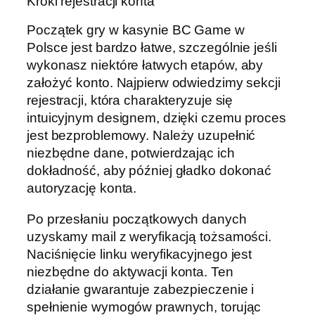
Kroki rejestracji konta
Początek gry w kasynie BC Game w
Polsce jest bardzo łatwe, szczególnie jeśli
wykonasz niektóre łatwych etapów, aby
założyć konto. Najpierw odwiedzimy sekcji
rejestracji, która charakteryzuje się
intuicyjnym designem, dzięki czemu proces
jest bezproblemowy. Należy uzupełnić
niezbędne dane, potwierdzając ich
dokładność, aby później gładko dokonać
autoryzację konta.
Po przesłaniu początkowych danych
uzyskamy mail z weryfikacją tożsamości.
Naciśnięcie linku weryfikacyjnego jest
niezbędne do aktywacji konta. Ten
działanie gwarantuje zabezpieczenie i
spełnienie wymogów prawnych, torując