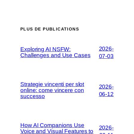
PLUS DE PUBLICATIONS
2026-
Exploring AI NSFW:
Challenges and Use Cases
07-03
Strategie vincenti per slot
2026-
online: come vincere con
06-12
successo
How AI Companions Use
2026-
Voice and Visual Features to