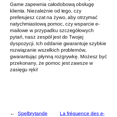
Game zapewnia całodobową obsługę
klienta. Niezależnie od tego, czy
preferujesz czat na żywo, aby otrzymać
natychmiastową pomoc, czy wsparcie e-
mailowe w przypadku szczegółowych
pytań, nasz zespół jest do Twojej
dyspozycji. Ich oddanie gwarantuje szybkie
rozwiązanie wszelkich problemów,
gwarantując płynną rozgrywkę. Możesz być
przekonany, że pomoc jest zawsze w
zasięgu ręki!
←
Spelbrytande
La fréquence des e-