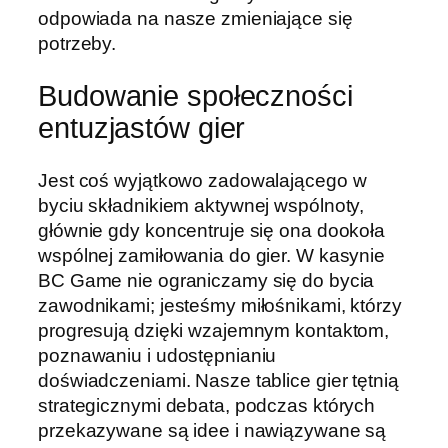
odpowiada na nasze zmieniające się
potrzeby.
Budowanie społeczności
entuzjastów gier
Jest coś wyjątkowo zadowalającego w
byciu składnikiem aktywnej wspólnoty,
głównie gdy koncentruje się ona dookoła
wspólnej zamiłowania do gier. W kasynie
BC Game nie ograniczamy się do bycia
zawodnikami; jesteśmy miłośnikami, którzy
progresują dzięki wzajemnym kontaktom,
poznawaniu i udostępnianiu
doświadczeniami. Nasze tablice gier tętnią
strategicznymi debata, podczas których
przekazywane są idee i nawiązywane są