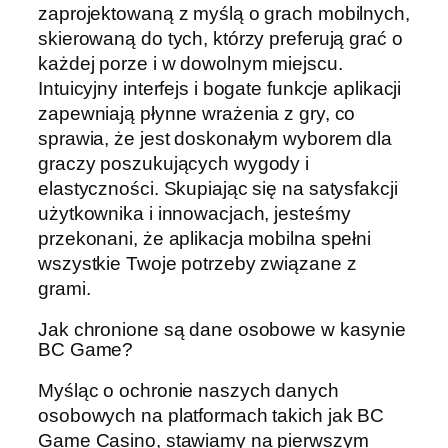
zaprojektowaną z myślą o grach mobilnych,
skierowaną do tych, którzy preferują grać o
każdej porze i w dowolnym miejscu.
Intuicyjny interfejs i bogate funkcje aplikacji
zapewniają płynne wrażenia z gry, co
sprawia, że jest doskonałym wyborem dla
graczy poszukujących wygody i
elastyczności. Skupiając się na satysfakcji
użytkownika i innowacjach, jesteśmy
przekonani, że aplikacja mobilna spełni
wszystkie Twoje potrzeby związane z
grami.
Jak chronione są dane osobowe w kasynie
BC Game?
Myśląc o ochronie naszych danych
osobowych na platformach takich jak BC
Game Casino, stawiamy na pierwszym