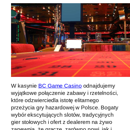
W kasynie
BC Game Casino
odnajdujemy
wyjątkowe połączenie zabawy i rzetelności,
które odzwierciedla istotę elitarnego
przeżycia gry hazardowej w Polsce. Bogaty
wybór ekscytujących slotów, tradycyjnych
gier stołowych i ofert z dealerem na żywo
zapewnia, że gracze, zarówno nowi, jak i