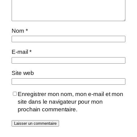
Nom
*
E-mail
*
Site web
Enregistrer mon nom, mon e-mail et mon
site dans le navigateur pour mon
prochain commentaire.