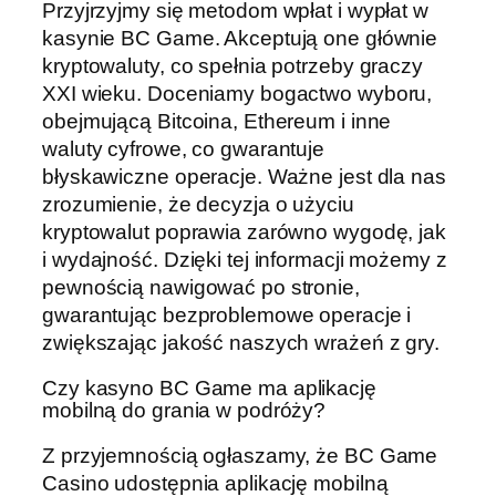
Przyjrzyjmy się metodom wpłat i wypłat w
kasynie BC Game. Akceptują one głównie
kryptowaluty, co spełnia potrzeby graczy
XXI wieku. Doceniamy bogactwo wyboru,
obejmującą Bitcoina, Ethereum i inne
waluty cyfrowe, co gwarantuje
błyskawiczne operacje. Ważne jest dla nas
zrozumienie, że decyzja o użyciu
kryptowalut poprawia zarówno wygodę, jak
i wydajność. Dzięki tej informacji możemy z
pewnością nawigować po stronie,
gwarantując bezproblemowe operacje i
zwiększając jakość naszych wrażeń z gry.
Czy kasyno BC Game ma aplikację
mobilną do grania w podróży?
Z przyjemnością ogłaszamy, że BC Game
Casino udostępnia aplikację mobilną