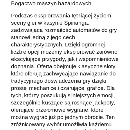
Bogactwo maszyn hazardowych
Podczas eksplorowania tętniącej życiem
sceny gier w kasynie Spinanga,
zadziwiająca rozmaitość automatów do gry
stanowi jedną z jego cech
charakterystycznych. Dzięki ogromnej
liczbie opcji możemy eksplorować zarówno
ekscytujące przygody, jak i wspomnieniowe
doznania. Oferta obejmuje klasyczne sloty,
które oferują zachwycające nawiązanie do
tradycyjnego doświadczenia gry dzięki
prostej mechanice i czarującej grafice. Dla
tych, którzy poszukują silniejszych emocji,
szczególnie kuszące są rosnące jackpoty,
oferujące przełomowe wygrane, które
można wygrać już po jednym obrocie. Ten
zróżnicowany wybór umożliwia każdemu