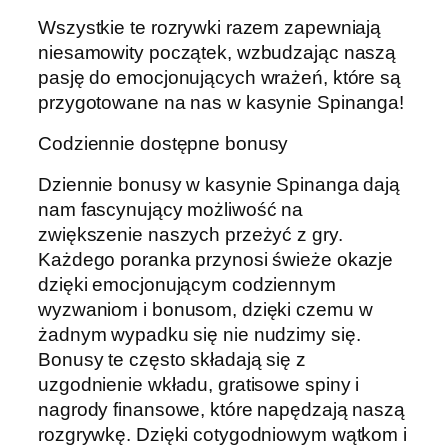
Wszystkie te rozrywki razem zapewniają
niesamowity początek, wzbudzając naszą
pasję do emocjonujących wrażeń, które są
przygotowane na nas w kasynie Spinanga!
Codziennie dostępne bonusy
Dziennie bonusy w kasynie Spinanga dają
nam fascynujący możliwość na
zwiększenie naszych przeżyć z gry.
Każdego poranka przynosi świeże okazje
dzięki emocjonującym codziennym
wyzwaniom i bonusom, dzięki czemu w
żadnym wypadku się nie nudzimy się.
Bonusy te często składają się z
uzgodnienie wkładu, gratisowe spiny i
nagrody finansowe, które napędzają naszą
rozgrywkę. Dzięki cotygodniowym wątkom i