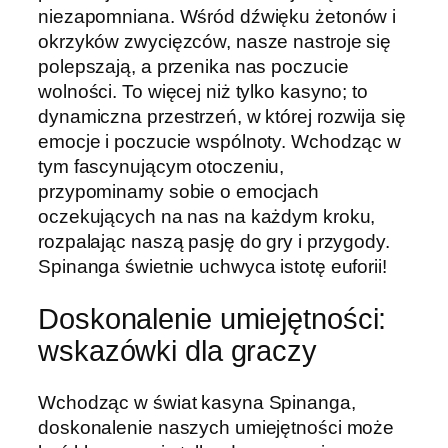
niezapomniana. Wśród dźwięku żetonów i
okrzyków zwycięzców, nasze nastroje się
polepszają, a przenika nas poczucie
wolności. To więcej niż tylko kasyno; to
dynamiczna przestrzeń, w której rozwija się
emocje i poczucie wspólnoty. Wchodząc w
tym fascynującym otoczeniu,
przypominamy sobie o emocjach
oczekujących na nas na każdym kroku,
rozpalając naszą pasję do gry i przygody.
Spinanga świetnie uchwyca istotę euforii!
Doskonalenie umiejętności:
wskazówki dla graczy
Wchodząc w świat kasyna Spinanga,
doskonalenie naszych umiejętności może