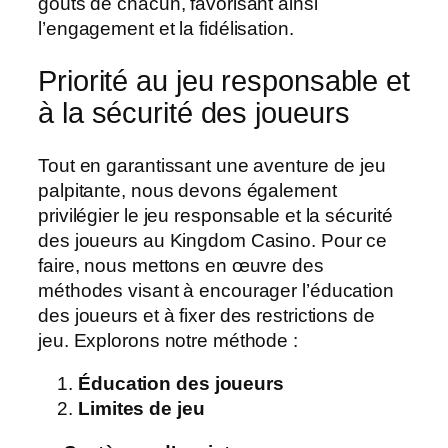
goûts de chacun, favorisant ainsi
l’engagement et la fidélisation.
Priorité au jeu responsable et
à la sécurité des joueurs
Tout en garantissant une aventure de jeu
palpitante, nous devons également
privilégier le jeu responsable et la sécurité
des joueurs au Kingdom Casino. Pour ce
faire, nous mettons en œuvre des
méthodes visant à encourager l’éducation
des joueurs et à fixer des restrictions de
jeu. Explorons notre méthode :
Éducation des joueurs
Limites de jeu