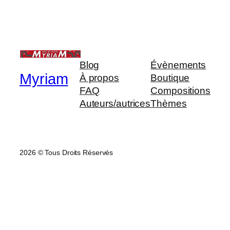
Blog
Évènements
Myriam
À propos
Boutique
FAQ
Compositions
Auteurs/autrices
Thèmes
2026 © Tous Droits Réservés