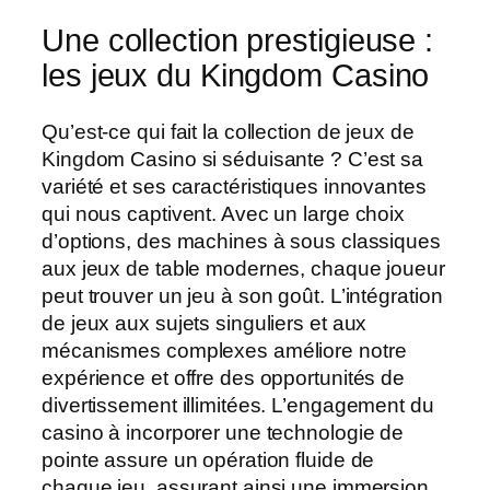
Une collection prestigieuse :
les jeux du Kingdom Casino
Qu’est-ce qui fait la collection de jeux de
Kingdom Casino si séduisante ? C’est sa
variété et ses caractéristiques innovantes
qui nous captivent. Avec un large choix
d’options, des machines à sous classiques
aux jeux de table modernes, chaque joueur
peut trouver un jeu à son goût. L’intégration
de jeux aux sujets singuliers et aux
mécanismes complexes améliore notre
expérience et offre des opportunités de
divertissement illimitées. L’engagement du
casino à incorporer une technologie de
pointe assure un opération fluide de
chaque jeu, assurant ainsi une immersion