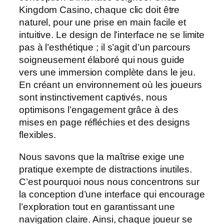
Kingdom Casino, chaque clic doit être
naturel, pour une prise en main facile et
intuitive. Le design de l’interface ne se limite
pas à l’esthétique ; il s’agit d’un parcours
soigneusement élaboré qui nous guide
vers une immersion complète dans le jeu.
En créant un environnement où les joueurs
sont instinctivement captivés, nous
optimisons l’engagement grâce à des
mises en page réfléchies et des designs
flexibles.
Nous savons que la maîtrise exige une
pratique exempte de distractions inutiles.
C’est pourquoi nous nous concentrons sur
la conception d’une interface qui encourage
l’exploration tout en garantissant une
navigation claire. Ainsi, chaque joueur se