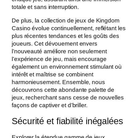
totale et sans interruption.
De plus, la collection de jeux de Kingdom
Casino évolue continuellement, reflétant les
plus récentes tendances et les goûts des
joueurs. Cet dévouement envers
l’nouveauté améliore non seulement
l’expérience de jeu, mais encourage
également un environnement stimulant où
intérêt et maîtrise se combinent
harmonieusement. Ensemble, nous
découvrons cette abondante palette de
jeux, recherchant sans cesse de nouvelles
façons de captiver et d’briller.
Sécurité et fiabilité inégalées
Explorer la étendue gamme de jeux