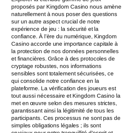
proposés par Kingdom Casino nous amène
naturellement à nous poser des questions
sur un autre aspect crucial de notre
expérience de jeu : la sécurité et la
confiance. À l’ère du numérique, Kingdom
Casino accorde une importance capitale à
la protection de nos données personnelles
et financières. Grâce à des protocoles de
cryptage robustes, nos informations
sensibles sont totalement sécurisées, ce
qui consolide notre confiance en la
plateforme. La vérification des joueurs est
tout aussi nécessaire et Kingdom Casino la
met en œuvre selon des mesures strictes,
garantissant ainsi la légitimité de tous les
participants. Ces processus ne sont pas de
simples obligations légales ; ils sont
cruciaux pour notre tranquillité d’esprit et