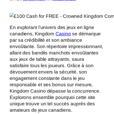
En explorant l’univers des jeux en ligne
canadiens, Kingdom
Casino
se démarque
par sa crédibilité et son ambiance
envoûtante. Son répertoire impressionnant,
allant des bandits manchots envoûtantes
aux jeux de table attrayants, saura
satisfaire tous les joueurs. Grâce à son
dévouement envers la sécurité, son
engagement constante dans le jeu
responsable et ses bonus sur mesure,
Kingdom Casino dépasse la concurrence.
Explorons ensemble pourquoi cette site
unique trouve un tel succès auprès des
amateurs de jeux canadiens.