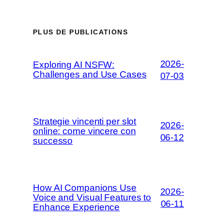
PLUS DE PUBLICATIONS
2026-
Exploring AI NSFW:
Challenges and Use Cases
07-03
Strategie vincenti per slot
2026-
online: come vincere con
06-12
successo
How AI Companions Use
2026-
Voice and Visual Features to
06-11
Enhance Experience