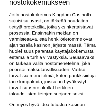
nostokokemukseen
Jotta nostokokemus Kingdom Casinolla
sujuisi sujuvasti, on tärkeää noudattaa
tiettyjä protokollia, jotka yksinkertaistavat
prosessia. Ensinnäkin meidän on
varmistettava, että henkilötietomme ovat
ajan tasalla kasinon järjestelmässä. Tämä
huolellisuus parantaa käyttäjäkokemusta
estämällä turhia viivästyksiä. Seuraavaksi
on tärkeää valita nostomenetelmä, joka
priorisoi maksuturvallisuuden. Valitse
turvallisia menetelmiä, kuten pankkisiirtoja
tai e-lompakoita, joissa on hyväksytyt
turvallisuusprotokollat herkkien
taloudellisten tietojen suojaamiseksi.
On myös hyvä idea tutustua kasinon