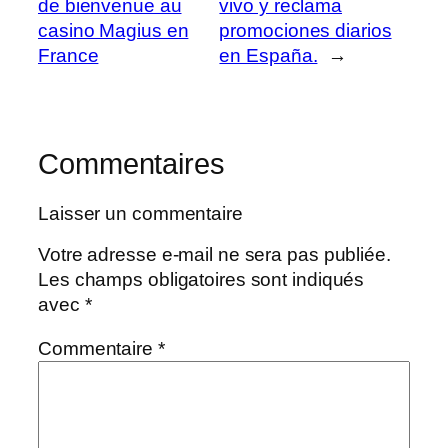
de bienvenue au
vivo y reclama
casino Magius en
promociones diarios
France
en España.
→
Commentaires
Laisser un commentaire
Votre adresse e-mail ne sera pas publiée.
Les champs obligatoires sont indiqués
avec
*
Commentaire
*