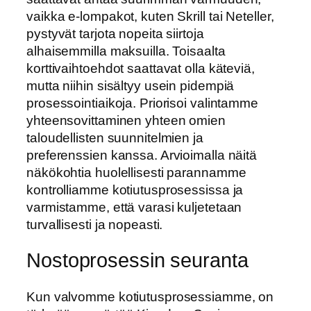
vaikka e-lompakot, kuten Skrill tai Neteller,
pystyvät tarjota nopeita siirtoja
alhaisemmilla maksuilla. Toisaalta
korttivaihtoehdot saattavat olla käteviä,
mutta niihin sisältyy usein pidempiä
prosessointiaikoja. Priorisoi valintamme
yhteensovittaminen yhteen omien
taloudellisten suunnitelmien ja
preferenssien kanssa. Arvioimalla näitä
näkökohtia huolellisesti parannamme
kontrolliamme kotiutusprosessissa ja
varmistamme, että varasi kuljetetaan
turvallisesti ja nopeasti.
Nostoprosessin seuranta
Kun valvomme kotiutusprosessiamme, on