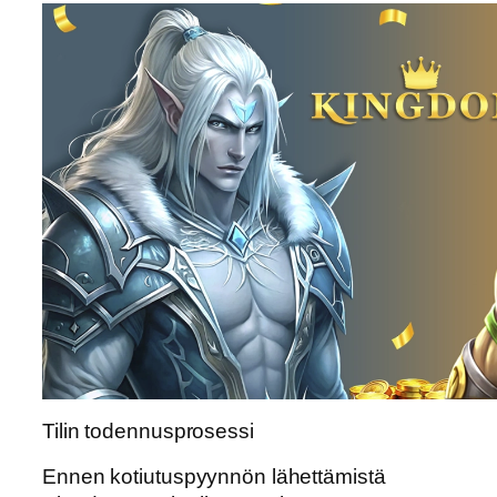
Tilin todennusprosessi
Ennen kotiutuspyynnön lähettämistä