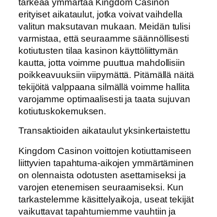
tärkeää ymmärtää Kingdom Casinon
erityiset aikataulut, jotka voivat vaihdella
valitun maksutavan mukaan. Meidän tulisi
varmistaa, että seuraamme säännöllisesti
kotiutusten tilaa kasinon käyttöliittymän
kautta, jotta voimme puuttua mahdollisiin
poikkeavuuksiin viipymättä. Pitämällä näitä
tekijöitä valppaana silmällä voimme hallita
varojamme optimaalisesti ja taata sujuvan
kotiutuskokemuksen.
Transaktioiden aikataulut yksinkertaistettu
Kingdom Casinon voittojen kotiuttamiseen
liittyvien tapahtuma-aikojen ymmärtäminen
on olennaista odotusten asettamiseksi ja
varojen etenemisen seuraamiseksi. Kun
tarkastelemme käsittelyaikoja, useat tekijät
vaikuttavat tapahtumiemme vauhtiin ja