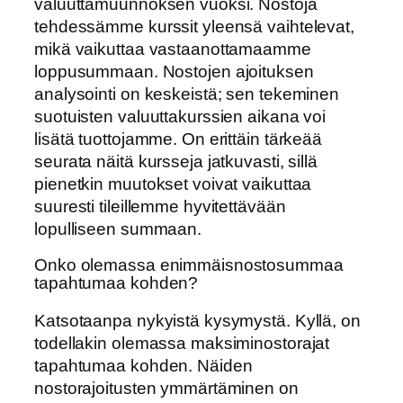
valuuttamuunnoksen vuoksi. Nostoja
tehdessämme kurssit yleensä vaihtelevat,
mikä vaikuttaa vastaanottamaamme
loppusummaan. Nostojen ajoituksen
analysointi on keskeistä; sen tekeminen
suotuisten valuuttakurssien aikana voi
lisätä tuottojamme. On erittäin tärkeää
seurata näitä kursseja jatkuvasti, sillä
pienetkin muutokset voivat vaikuttaa
suuresti tileillemme hyvitettävään
lopulliseen summaan.
Onko olemassa enimmäisnostosummaa
tapahtumaa kohden?
Katsotaanpa nykyistä kysymystä. Kyllä, on
todellakin olemassa maksiminostorajat
tapahtumaa kohden. Näiden
nostorajoitusten ymmärtäminen on