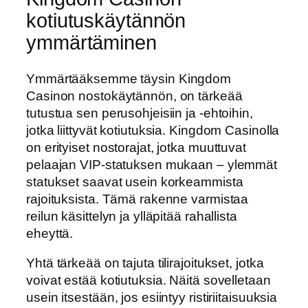
kotiutuskäytännön
ymmärtäminen
Ymmärtääksemme täysin Kingdom
Casinon nostokäytännön, on tärkeää
tutustua sen perusohjeisiin ja -ehtoihin,
jotka liittyvät kotiutuksia. Kingdom Casinolla
on erityiset nostorajat, jotka muuttuvat
pelaajan VIP-statuksen mukaan – ylemmät
statukset saavat usein korkeammista
rajoituksista. Tämä rakenne varmistaa
reilun käsittelyn ja ylläpitää rahallista
eheyttä.
Yhtä tärkeää on tajuta tilirajoitukset, jotka
voivat estää kotiutuksia. Näitä sovelletaan
usein itsestään, jos esiintyy ristiriitaisuuksia