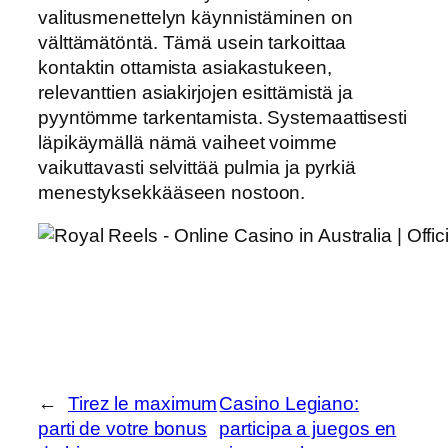
valitusmenettelyn käynnistäminen on
välttämätöntä. Tämä usein tarkoittaa
kontaktin ottamista asiakastukeen,
relevanttien asiakirjojen esittämistä ja
pyyntömme tarkentamista. Systemaattisesti
läpikäymällä nämä vaiheet voimme
vaikuttavasti selvittää pulmia ja pyrkiä
menestyksekkääseen nostoon.
←
Tirez le maximum
Casino Legiano:
parti de votre bonus
participa a juegos en