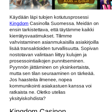
Käydään läpi tulojen kotiutusprosessi
Kingdom
Casinolla Suomessa. Meidän on
ensin tarkistettava, että täytämme kaikki
kierrätysvaatimukset. Tilimme
vahvistaminen asianmukaisilla asiakirjoilla
lisää transaktioiden turvallisuutta. Sopivan
nostotavan valintaan liittyy kulujen ja
prosessointiaikojen punnitseminen.
Pyynnön jättäminen on yksinkertaista,
mutta sen tilan seuraaminen on tärkeää.
Jos haasteita ilmenee, nopea
kommunikointi asiakastuen kanssa voi
ratkaista ne. Oletko utelias
yksityiskohdista?
Kingdom Casinon