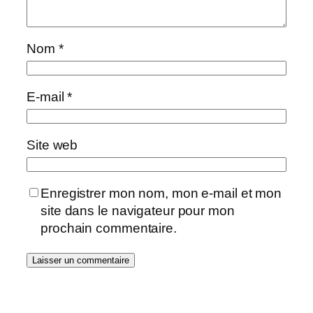
Nom
*
E-mail
*
Site web
Enregistrer mon nom, mon e-mail et mon
site dans le navigateur pour mon
prochain commentaire.