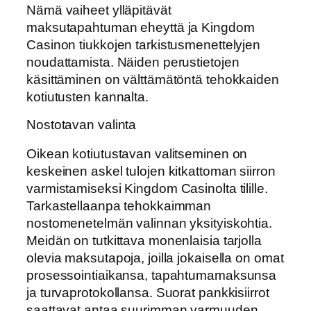
Nämä vaiheet ylläpitävät
maksutapahtuman eheyttä ja Kingdom
Casinon tiukkojen tarkistusmenettelyjen
noudattamista. Näiden perustietojen
käsittäminen on välttämätöntä tehokkaiden
kotiutusten kannalta.
Nostotavan valinta
Oikean kotiutustavan valitseminen on
keskeinen askel tulojen kitkattoman siirron
varmistamiseksi Kingdom Casinolta tilille.
Tarkastellaanpa tehokkaimman
nostomenetelmän valinnan yksityiskohtia.
Meidän on tutkittava monenlaisia tarjolla
olevia maksutapoja, joilla jokaisella on omat
prosessointiaikansa, tapahtumamaksunsa
ja turvaprotokollansa. Suorat pankkisiirrot
saattavat antaa suurimman varmuuden,