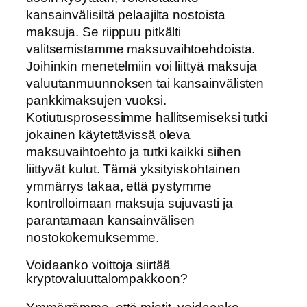
kansainvälisiltä pelaajilta nostoista
maksuja. Se riippuu pitkälti
valitsemistamme maksuvaihtoehdoista.
Joihinkin menetelmiin voi liittyä maksuja
valuutanmuunnoksen tai kansainvälisten
pankkimaksujen vuoksi.
Kotiutusprosessimme hallitsemiseksi tutki
jokainen käytettävissä oleva
maksuvaihtoehto ja tutki kaikki siihen
liittyvät kulut. Tämä yksityiskohtainen
ymmärrys takaa, että pystymme
kontrolloimaan maksuja sujuvasti ja
parantamaan kansainvälisen
nostokokemuksemme.
Voidaanko voittoja siirtää
kryptovaluuttalompakkoon?