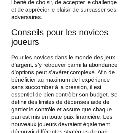
liberté de choisir, de accepter le challenge
et de apprécier le plaisir de surpasser ses
adversaires.
Conseils pour les novices
joueurs
Pour les novices dans le monde des jeux
d’argent, s’y retrouver parmi la abondance
d’options peut s’avérer complexe. Afin de
bénéficier au maximum de l’expérience
sans succomber à la pression, il est
essentiel de bien contrôler son budget. Se
définir des limites de dépenses aide de
garder le contrôle et assure que chaque
pari est mis en toute paix financière. Les
nouveaux joueurs devraient également
découvrir différentes stratégies de pari ;