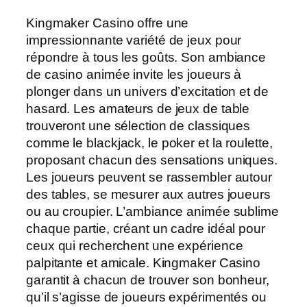
Kingmaker Casino offre une
impressionnante variété de jeux pour
répondre à tous les goûts. Son ambiance
de casino animée invite les joueurs à
plonger dans un univers d’excitation et de
hasard. Les amateurs de jeux de table
trouveront une sélection de classiques
comme le blackjack, le poker et la roulette,
proposant chacun des sensations uniques.
Les joueurs peuvent se rassembler autour
des tables, se mesurer aux autres joueurs
ou au croupier. L’ambiance animée sublime
chaque partie, créant un cadre idéal pour
ceux qui recherchent une expérience
palpitante et amicale. Kingmaker Casino
garantit à chacun de trouver son bonheur,
qu’il s’agisse de joueurs expérimentés ou