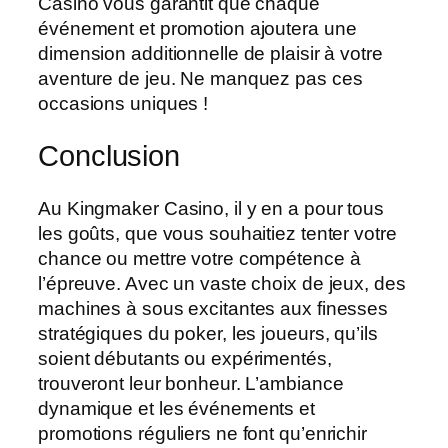
Casino vous garantit que chaque
événement et promotion ajoutera une
dimension additionnelle de plaisir à votre
aventure de jeu. Ne manquez pas ces
occasions uniques !
Conclusion
Au Kingmaker Casino, il y en a pour tous
les goûts, que vous souhaitiez tenter votre
chance ou mettre votre compétence à
l’épreuve. Avec un vaste choix de jeux, des
machines à sous excitantes aux finesses
stratégiques du poker, les joueurs, qu’ils
soient débutants ou expérimentés,
trouveront leur bonheur. L’ambiance
dynamique et les événements et
promotions réguliers ne font qu’enrichir