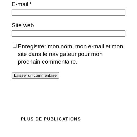
E-mail
*
Site web
Enregistrer mon nom, mon e-mail et mon
site dans le navigateur pour mon
prochain commentaire.
PLUS DE PUBLICATIONS