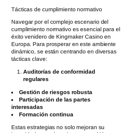
Tácticas de cumplimiento normativo
Navegar por el complejo escenario del
cumplimiento normativo es esencial para el
éxito venidero de Kingmaker Casino en
Europa. Para prosperar en este ambiente
dinámico, se están centrando en diversas
tácticas clave:
Auditorías de conformidad
regulares
Gestión de riesgos robusta
Participación de las partes
interesadas
Formación continua
Estas estrategias no solo mejoran su