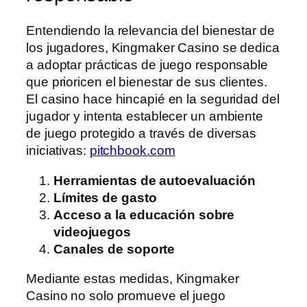
Entendiendo la relevancia del bienestar de
los jugadores, Kingmaker Casino se dedica
a adoptar prácticas de juego responsable
que prioricen el bienestar de sus clientes.
El casino hace hincapié en la seguridad del
jugador y intenta establecer un ambiente
de juego protegido a través de diversas
iniciativas:
pitchbook.com
Herramientas de autoevaluación
Límites de gasto
Acceso a la educación sobre
videojuegos
Canales de soporte
Mediante estas medidas, Kingmaker
Casino no solo promueve el juego