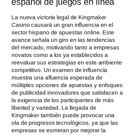
español de juegos en línea
La nueva victoria legal de Kingmaker
Casino causará un gran influencia en el
sector hispano de apuestas online. Este
avance señala un giro en las tendencias
del mercado, motivando tanto a empresas
novatos como a los ya establecidos a
reevaluar sus estrategias en este ambiente
competitivo. Un examen de influencia
muestra una afluencia esperada de
múltiples opciones de apuestas y enfoques
de publicidad innovadores que satisfacen a
la exigencia de los participantes de más
libertad y variedad. La llegada de
Kingmaker también puede provocar una
ola de progresos tecnológicos, ya que las
empresas se esmeran por mejorar la