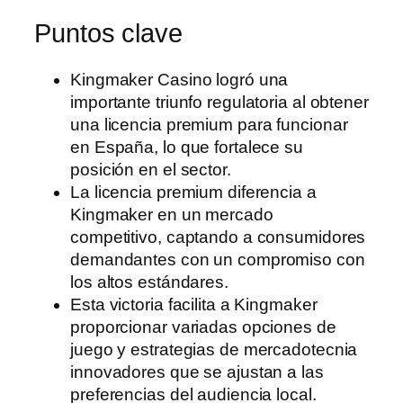
Puntos clave
Kingmaker Casino logró una
importante triunfo regulatoria al obtener
una licencia premium para funcionar
en España, lo que fortalece su
posición en el sector.
La licencia premium diferencia a
Kingmaker en un mercado
competitivo, captando a consumidores
demandantes con un compromiso con
los altos estándares.
Esta victoria facilita a Kingmaker
proporcionar variadas opciones de
juego y estrategias de mercadotecnia
innovadores que se ajustan a las
preferencias del audiencia local.