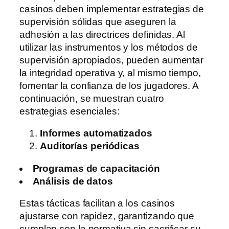
casinos deben implementar estrategias de
supervisión sólidas que aseguren la
adhesión a las directrices definidas. Al
utilizar las instrumentos y los métodos de
supervisión apropiados, pueden aumentar
la integridad operativa y, al mismo tiempo,
fomentar la confianza de los jugadores. A
continuación, se muestran cuatro
estrategias esenciales:
Informes automatizados
Auditorías periódicas
Programas de capacitación
Análisis de datos
Estas tácticas facilitan a los casinos
ajustarse con rapidez, garantizando que
cumplan con la normativa sin sacrificar su