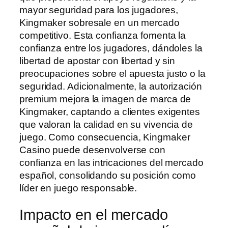
mayor seguridad para los jugadores,
Kingmaker sobresale en un mercado
competitivo. Esta confianza fomenta la
confianza entre los jugadores, dándoles la
libertad de apostar con libertad y sin
preocupaciones sobre el apuesta justo o la
seguridad. Adicionalmente, la autorización
premium mejora la imagen de marca de
Kingmaker, captando a clientes exigentes
que valoran la calidad en su vivencia de
juego. Como consecuencia, Kingmaker
Casino puede desenvolverse con
confianza en las intricaciones del mercado
español, consolidando su posición como
líder en juego responsable.
Impacto en el mercado