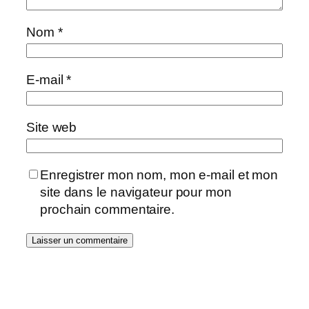
Nom
*
E-mail
*
Site web
Enregistrer mon nom, mon e-mail et mon
site dans le navigateur pour mon
prochain commentaire.