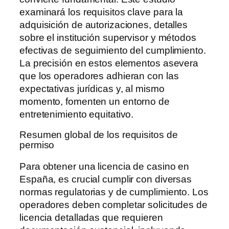
examinará los requisitos clave para la
adquisición de autorizaciones, detalles
sobre el institución supervisor y métodos
efectivas de seguimiento del cumplimiento.
La precisión en estos elementos asevera
que los operadores adhieran con las
expectativas jurídicas y, al mismo
momento, fomenten un entorno de
entretenimiento equitativo.
Resumen global de los requisitos de
permiso
Para obtener una licencia de casino en
España, es crucial cumplir con diversas
normas regulatorias y de cumplimiento. Los
operadores deben completar solicitudes de
licencia detalladas que requieren