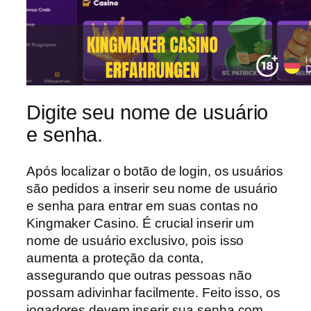
Digite seu nome de usuário
e senha.
Após localizar o botão de login, os usuários
são pedidos a inserir seu nome de usuário
e senha para entrar em suas contas no
Kingmaker Casino. É crucial inserir um
nome de usuário exclusivo, pois isso
aumenta a proteção da conta,
assegurando que outras pessoas não
possam adivinhar facilmente. Feito isso, os
jogadores devem inserir sua senha com