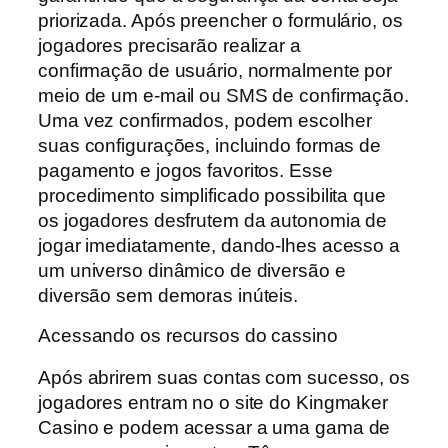
priorizada. Após preencher o formulário, os
jogadores precisarão realizar a
confirmação de usuário, normalmente por
meio de um e-mail ou SMS de confirmação.
Uma vez confirmados, podem escolher
suas configurações, incluindo formas de
pagamento e jogos favoritos. Esse
procedimento simplificado possibilita que
os jogadores desfrutem da autonomia de
jogar imediatamente, dando-lhes acesso a
um universo dinâmico de diversão e
diversão sem demoras inúteis.
Acessando os recursos do cassino
Após abrirem suas contas com sucesso, os
jogadores entram no o site do Kingmaker
Casino e podem acessar a uma gama de