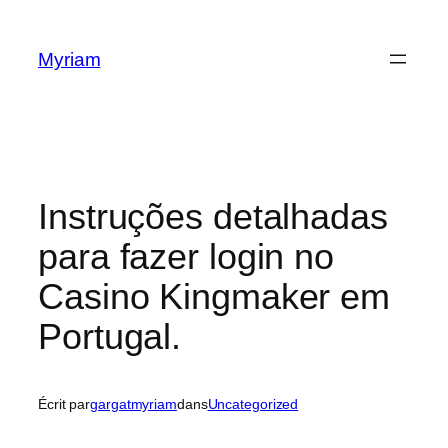
Myriam
Instruções detalhadas
para fazer login no
Casino Kingmaker em
Portugal.
Écrit par
gargatmyriam
dans
Uncategorized