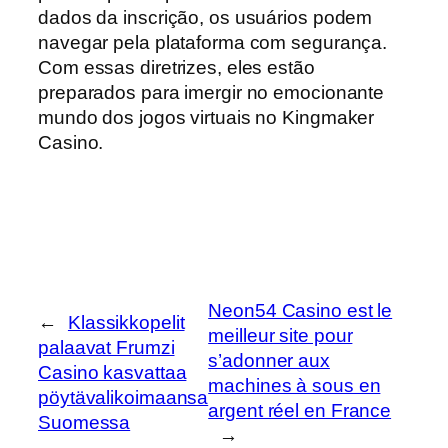
dados da inscrição, os usuários podem
navegar pela plataforma com segurança.
Com essas diretrizes, eles estão
preparados para imergir no emocionante
mundo dos jogos virtuais no Kingmaker
Casino.
Neon54 Casino est le
←
Klassikkopelit
meilleur site pour
palaavat Frumzi
s’adonner aux
Casino kasvattaa
machines à sous en
pöytävalikoimaansa
argent réel en France
Suomessa
→