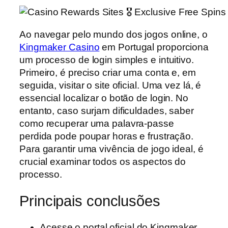
Ao navegar pelo mundo dos jogos online, o
Kingmaker Casino
em Portugal proporciona
um processo de login simples e intuitivo.
Primeiro, é preciso criar uma conta e, em
seguida, visitar o site oficial. Uma vez lá, é
essencial localizar o botão de login. No
entanto, caso surjam dificuldades, saber
como recuperar uma palavra-passe
perdida pode poupar horas e frustração.
Para garantir uma vivência de jogo ideal, é
crucial examinar todos os aspectos do
processo.
Principais conclusões
Acesse o portal oficial do Kingmaker