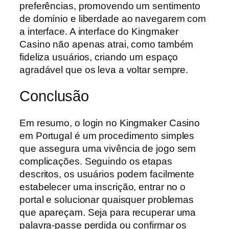
preferências, promovendo um sentimento
de domínio e liberdade ao navegarem com
a interface. A interface do Kingmaker
Casino não apenas atrai, como também
fideliza usuários, criando um espaço
agradável que os leva a voltar sempre.
Conclusão
Em resumo, o login no Kingmaker Casino
em Portugal é um procedimento simples
que assegura uma vivência de jogo sem
complicações. Seguindo os etapas
descritos, os usuários podem facilmente
estabelecer uma inscrição, entrar no o
portal e solucionar quaisquer problemas
que apareçam. Seja para recuperar uma
palavra-passe perdida ou confirmar os