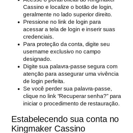
Cassino e localize o botão de login,
geralmente no lado superior direito.
Pressione no link de login para
acessar a tela de login e inserir suas
credenciais.
Para proteção da conta, digite seu
username exclusivo no campo
designado.
Digite sua palavra-passe segura com
atenção para assegurar uma vivência
de login perfeita.
Se você perder sua palavra-passe,
clique no link “Recuperar senha?” para
iniciar o procedimento de restauração.
Estabelecendo sua conta no
Kingmaker Cassino