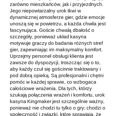
zarówno mieszkańców, jak i przyjezdnych.
Jego niepowtarzalny urok tkwi w
dynamicznej atmosferze gier, gdzie emocje
unoszą się w powietrzu, a każda chwila jest
fascynująca. Goście chwalą dbałość o
szczegóły, ponieważ układ kasyna
motywuje graczy do badania różnych stref
gier, zapewniając im maksymalny komfort.
Uprzejmy personel obsługi klienta jest
zawsze do dyspozycji, troszcząc się o to,
aby każdy czuł się gościnnie traktowany i
pod dobrą opieką. Są profesjonalni i chętni
pomóc w każdej sprawie, co wzbogaca
całościowe wrażenia. Dla tych, którzy
szukają połączenia wrażeń i komfortu, urok
kasyna Kingmaker jest szczególnie ważny,
ponieważ nie chodzi tu tylko o gry; chodzi o
społeczność i związki, które sprawiają, że