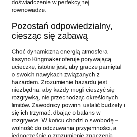
doświadczenie w perfekcyjnej
równowadze.
Pozostań odpowiedzialny,
ciesząc się zabawą
Choć dynamiczna energią atmosfera
kasyno Kingmaker oferuje porywającą
ucieczkę, istotne jest, aby gracze pamiętali
o swoich nawykach związanych z
hazardem. Zrozumienie hazardu jest
niezbędna, aby każdy mogli cieszyć się
rozgrywką, nie przechodząc określonych
limitów. Zawodnicy powinni ustalić budżety i
się ich trzymać, dbając o balans w
rozgrywce. W końcu chodzi o swobodę –
wolność do odczuwania przyjemności, a
jednocześnie o zrozumienie znaczenia