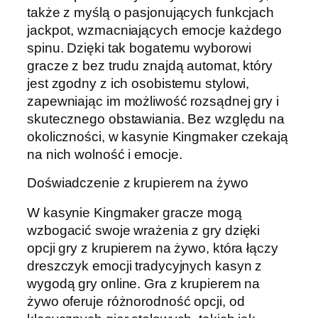
także z myślą o pasjonujących funkcjach
jackpot, wzmacniających emocje każdego
spinu. Dzięki tak bogatemu wyborowi
gracze z bez trudu znajdą automat, który
jest zgodny z ich osobistemu stylowi,
zapewniając im możliwość rozsądnej gry i
skutecznego obstawiania. Bez względu na
okoliczności, w kasynie Kingmaker czekają
na nich wolność i emocje.
Doświadczenie z krupierem na żywo
W kasynie Kingmaker gracze mogą
wzbogacić swoje wrażenia z gry dzięki
opcji gry z krupierem na żywo, która łączy
dreszczyk emocji tradycyjnych kasyn z
wygodą gry online. Gra z krupierem na
żywo oferuje różnorodność opcji, od