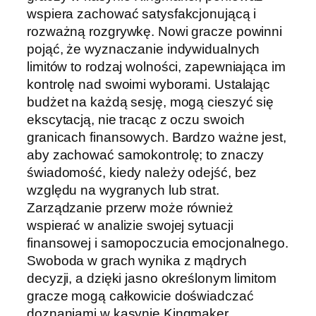
wspiera zachować satysfakcjonującą i
rozważną rozgrywkę. Nowi gracze powinni
pojąć, że wyznaczanie indywidualnych
limitów to rodzaj wolności, zapewniająca im
kontrolę nad swoimi wyborami. Ustalając
budżet na każdą sesję, mogą cieszyć się
ekscytacją, nie tracąc z oczu swoich
granicach finansowych. Bardzo ważne jest,
aby zachować samokontrolę; to znaczy
świadomość, kiedy należy odejść, bez
względu na wygranych lub strat.
Zarządzanie przerw może również
wspierać w analizie swojej sytuacji
finansowej i samopoczucia emocjonalnego.
Swoboda w grach wynika z mądrych
decyzji, a dzięki jasno określonym limitom
gracze mogą całkowicie doświadczać
doznaniami w kasynie Kingmaker,