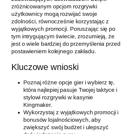
zróżnicowanym opcjom rozgrywki
użytkownicy mogą rozwijać swoje
zdolności, równocześnie korzystając z
wyjątkowych promocji. Poruszając się po
tym intrygującym świecie, zrozumieją, że
jest o wiele bardziej do przemyślenia przed
postawieniem kolejnego zakładu.
Kluczowe wnioski
Poznaj różne opcje gier i wybierz tę,
która najlepiej pasuje Twojej taktyce i
stylowi rozgrywki w kasynie
Kingmaker.
Wykorzystaj z wyjątkowych promocji i
bonusów lojalnościowych, aby
zwiększyć swój budżet i ulepszyć