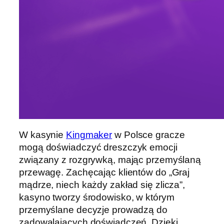
W kasynie
Kingmaker
w Polsce gracze
mogą doświadczyć dreszczyk emocji
związany z rozgrywką, mając przemyślaną
przewagę. Zachęcając klientów do „Graj
mądrze, niech każdy zakład się zlicza”,
kasyno tworzy środowisko, w którym
przemyślane decyzje prowadzą do
zadowalających doświadczeń. Dzięki