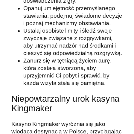
doświadczenia z gry.
Opanuj umiejętność przemyślanego
stawiania, podejmuj świadome decyzje
i poznaj mechanizmy obstawiania.
Ustalaj osobiste limity i śledź swoje
zwyczaje związane z rozgrywkami,
aby utrzymać nadzór nad środkami i
cieszyć się odpowiedzialną rozgrywką.
Zanurz się w tętniącą życiem aurę,
która została stworzona, aby
uprzyjemnić Ci pobyt i sprawić, by
każda wizyta stała się pamiętna.
Niepowtarzalny urok kasyna
Kingmaker
Kasyno Kingmaker wyróżnia się jako
wiodąca destynacja w Polsce, przyciągając