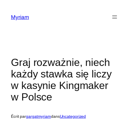
Myriam
Graj rozważnie, niech
każdy stawka się liczy
w kasynie Kingmaker
w Polsce
Écrit par
gargatmyriam
dans
Uncategorized