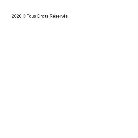
2026 © Tous Droits Réservés