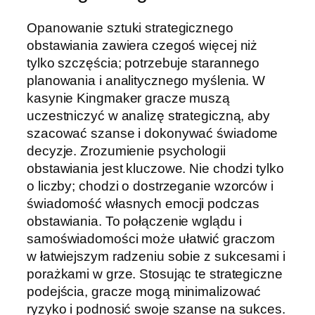
Opanowanie sztuki strategicznego
obstawiania zawiera czegoś więcej niż
tylko szczęścia; potrzebuje starannego
planowania i analitycznego myślenia. W
kasynie Kingmaker gracze muszą
uczestniczyć w analizę strategiczną, aby
szacować szanse i dokonywać świadome
decyzje. Zrozumienie psychologii
obstawiania jest kluczowe. Nie chodzi tylko
o liczby; chodzi o dostrzeganie wzorców i
świadomość własnych emocji podczas
obstawiania. To połączenie wglądu i
samoświadomości może ułatwić graczom
w łatwiejszym radzeniu sobie z sukcesami i
porażkami w grze. Stosując te strategiczne
podejścia, gracze mogą minimalizować
ryzyko i podnosić swoje szanse na sukces.