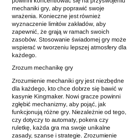
powinni koncentrować się na przyswojeniu
mechaniki gry, aby poprawić swoje
wrażenia. Konieczne jest również
wyznaczenie limitów zakładów, aby
zapewnić, że grają w ramach swoich
zasobów. Stosowanie świadomej gry może
wspierać w tworzeniu lepszej atmosfery dla
każdego.
Zrozum mechanikę gry
Zrozumienie mechaniki gry jest niezbędne
dla każdego, kto chce dobrze się bawić w
kasynie Kingmaker. Nowi gracze powinni
zgłębić mechanizmy, aby pojąć, jak
funkcjonują różne gry. Niezależnie od tego,
czy dotyczy to automaty, pokera czy
ruletkę, każda gra ma swoje unikalne
zasady, szanse i strategie. Zrozumienie