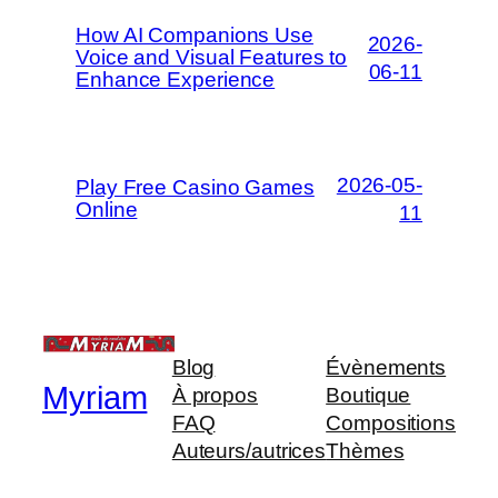
How AI Companions Use
2026-
Voice and Visual Features to
06-11
Enhance Experience
2026-05-
Play Free Casino Games
Online
11
Blog
Évènements
Myriam
À propos
Boutique
FAQ
Compositions
Auteurs/autrices
Thèmes