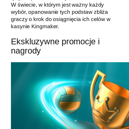
W świecie, w którym jest ważny każdy
wybór, opanowanie tych podstaw zbliża
graczy o krok do osiągnięcia ich celów w
kasynie Kingmaker.
Ekskluzywne promocje i
nagrody