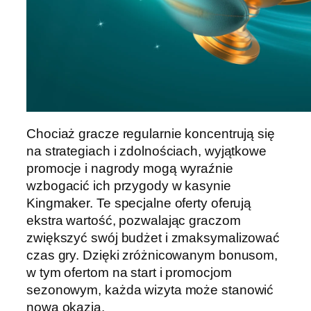
Chociaż gracze regularnie koncentrują się
na strategiach i zdolnościach, wyjątkowe
promocje i nagrody mogą wyraźnie
wzbogacić ich przygody w kasynie
Kingmaker. Te specjalne oferty oferują
ekstra wartość, pozwalając graczom
zwiększyć swój budżet i zmaksymalizować
czas gry. Dzięki zróżnicowanym bonusom,
w tym ofertom na start i promocjom
sezonowym, każda wizyta może stanowić
nową okazją.