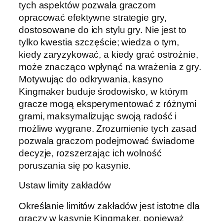
tych aspektów pozwala graczom
opracować efektywne strategie gry,
dostosowane do ich stylu gry. Nie jest to
tylko kwestia szczęście; wiedza o tym,
kiedy zaryzykować, a kiedy grać ostrożnie,
może znacząco wpłynąć na wrażenia z gry.
Motywując do odkrywania, kasyno
Kingmaker buduje środowisko, w którym
gracze mogą eksperymentować z różnymi
grami, maksymalizując swoją radość i
możliwe wygrane. Zrozumienie tych zasad
pozwala graczom podejmować świadome
decyzje, rozszerzając ich wolność
poruszania się po kasynie.
Ustaw limity zakładów
Określanie limitów zakładów jest istotne dla
graczy w kasynie Kingmaker, ponieważ