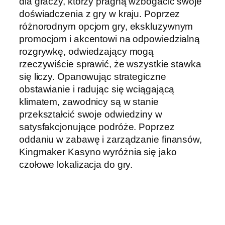
dla graczy, którzy pragną wzbogacić swoje
doświadczenia z gry w kraju. Poprzez
różnorodnym opcjom gry, ekskluzywnym
promocjom i akcentowi na odpowiedzialną
rozgrywkę, odwiedzający mogą
rzeczywiście sprawić, że wszystkie stawka
się liczy. Opanowując strategiczne
obstawianie i radując się wciągającą
klimatem, zawodnicy są w stanie
przekształcić swoje odwiedziny w
satysfakcjonujące podróże. Poprzez
oddaniu w zabawę i zarządzanie finansów,
Kingmaker Kasyno wyróżnia się jako
czołowe lokalizacja do gry.