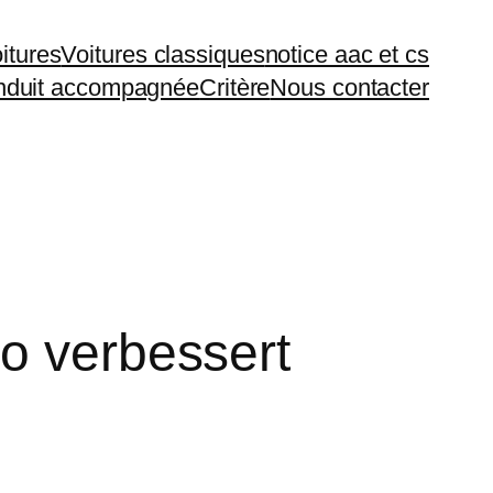
itures
Voitures classiques
notice aac et cs
duit accompagnée
Critère
Nous contacter
o verbessert