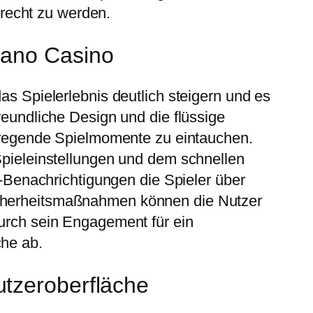
recht zu werden.
iano Casino
as Spielerlebnis deutlich steigern und es
reundliche Design und die flüssige
aufregende Spielmomente zu eintauchen.
 Spieleinstellungen und dem schnellen
it-Benachrichtigungen die Spieler über
Sicherheitsmaßnahmen können die Nutzer
durch sein Engagement für ein
che ab.
utzeroberfläche