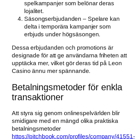
spelkampanjer som belönar deras
lojalitet.
Säsongserbjudanden – Spelare kan
delta i temporära kampanjer som
erbjuds under högsäsongen.
Dessa erbjudanden och promotions är
designade för att ge användarna friheten att
upptäcka mer, vilket gör deras tid på Leon
Casino ännu mer spännande.
Betalningsmetoder för enkla
transaktioner
Att styra sig genom onlinespelvärlden blir
smidigare med en mängd olika praktiska
betalningsmetoder
https://pitchbook.com/profiles/company/41551-