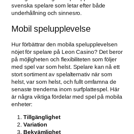
svenska spelare som letar efter både
underhållning och sinnesro.
Mobil spelupplevelse
Hur förbättrar den mobila spelupplevelsen
nöjet för spelare på Leon Casino? Det beror
på möjligheten och flexibiliteten som följer
med spel var som helst. Spelare kan nå ett
stort sortiment av spelalternativ när som
helst, var som helst, och fullt omfamna de
senaste trenderna inom surfplattespel. Här
är några viktiga fördelar med spel på mobila
enheter:
Tillgänglighet
Variation
Bekvämlighet