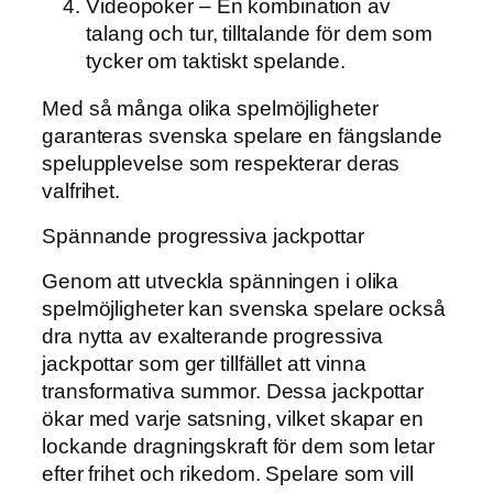
Videopoker – En kombination av
talang och tur, tilltalande för dem som
tycker om taktiskt spelande.
Med så många olika spelmöjligheter
garanteras svenska spelare en fängslande
spelupplevelse som respekterar deras
valfrihet.
Spännande progressiva jackpottar
Genom att utveckla spänningen i olika
spelmöjligheter kan svenska spelare också
dra nytta av exalterande progressiva
jackpottar som ger tillfället att vinna
transformativa summor. Dessa jackpottar
ökar med varje satsning, vilket skapar en
lockande dragningskraft för dem som letar
efter frihet och rikedom. Spelare som vill