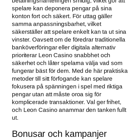
betalningshanteringen smidig, vilket gör att
spelare kan deponera pengar på sina
konton fort och säkert. För uttag gäller
samma anpassningsbarhet, vilket
säkerställer att spelare enkelt kan ta ut sina
vinster. Oavsett om de föredrar traditionella
banköverföringar eller digitala alternativ
prioriterar Leon Casino snabbhet och
säkerhet och låter spelarna välja vad som
fungerar bäst för dem. Med de här praktiska
metoder till sitt förfogande kan spelare
fokusera på spänningen i spel med riktiga
pengar utan att måste oroa sig för
komplicerade transaktioner. Val ger frihet,
och Leon Casino anammar den tanken fullt
ut.
Bonusar och kampanjer