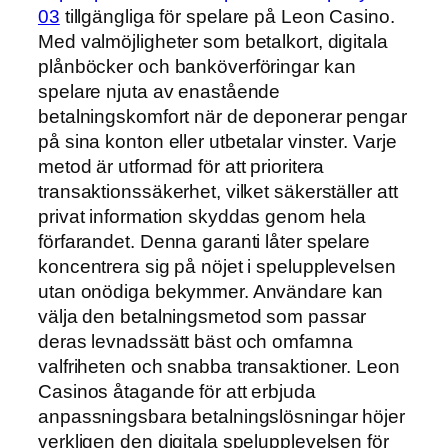
03
tillgängliga för spelare på Leon Casino.
Med valmöjligheter som betalkort, digitala
plånböcker och banköverföringar kan
spelare njuta av enastående
betalningskomfort när de deponerar pengar
på sina konton eller utbetalar vinster. Varje
metod är utformad för att prioritera
transaktionssäkerhet, vilket säkerställer att
privat information skyddas genom hela
förfarandet. Denna garanti låter spelare
koncentrera sig på nöjet i spelupplevelsen
utan onödiga bekymmer. Användare kan
välja den betalningsmetod som passar
deras levnadssätt bäst och omfamna
valfriheten och snabba transaktioner. Leon
Casinos åtagande för att erbjuda
anpassningsbara betalningslösningar höjer
verkligen den digitala spelupplevelsen för