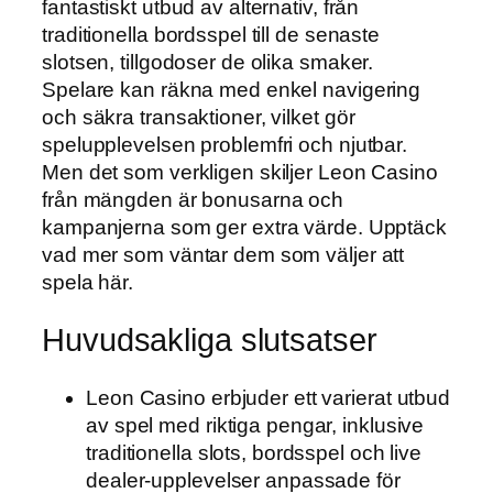
fantastiskt utbud av alternativ, från
traditionella bordsspel till de senaste
slotsen, tillgodoser de olika smaker.
Spelare kan räkna med enkel navigering
och säkra transaktioner, vilket gör
spelupplevelsen problemfri och njutbar.
Men det som verkligen skiljer Leon Casino
från mängden är bonusarna och
kampanjerna som ger extra värde. Upptäck
vad mer som väntar dem som väljer att
spela här.
Huvudsakliga slutsatser
Leon Casino erbjuder ett varierat utbud
av spel med riktiga pengar, inklusive
traditionella slots, bordsspel och live
dealer-upplevelser anpassade för