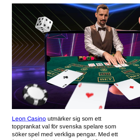
Leon Casino
utmärker sig som ett
topprankat val för svenska spelare som
söker spel med verkliga pengar. Med ett