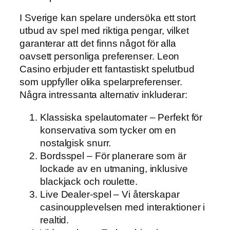
I Sverige kan spelare undersöka ett stort
utbud av spel med riktiga pengar, vilket
garanterar att det finns något för alla
oavsett personliga preferenser. Leon
Casino erbjuder ett fantastiskt spelutbud
som uppfyller olika spelarpreferenser.
Några intressanta alternativ inkluderar:
Klassiska spelautomater – Perfekt för
konservativa som tycker om en
nostalgisk snurr.
Bordsspel – För planerare som är
lockade av en utmaning, inklusive
blackjack och roulette.
Live Dealer-spel – Vi återskapar
casinoupplevelsen med interaktioner i
realtid.