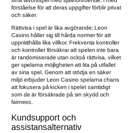
sina favoritspel med självförtroende, i med
förståelse för att deras uppgifter förblir privat
och säker.
Rättvisa i spel är lika avgörande; Leon
Casino håller sig till hårda normer för att
upprätthålla lika villkor. Frekventa kontroller
och kontroller försäkrar att spelen inte bara
är randomiserade utan också rättvisa, vilket
ger spelarna möjligheten att lita på utfallet
av sina spel. Genom att stödja en säker
miljö erbjuder Leon Casino spelarna chans
att fokusera på kicken i spelet samtidigt
som de är försäkrade på sin skydd och
fairness.
Kundsupport och
assistansalternativ