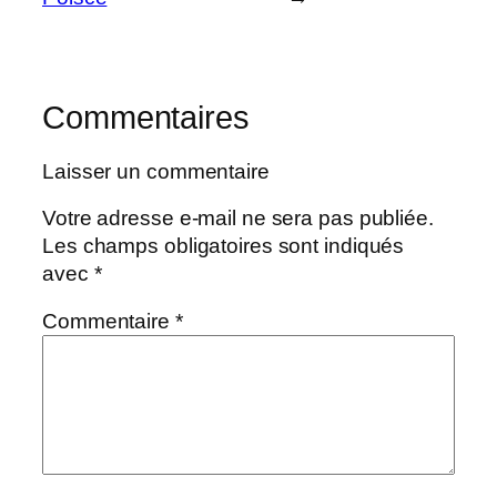
Commentaires
Laisser un commentaire
Votre adresse e-mail ne sera pas publiée.
Les champs obligatoires sont indiqués
avec
*
Commentaire
*