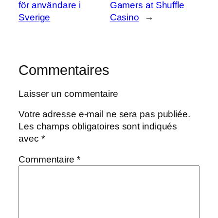
för användare i
Gamers at Shuffle
Sverige
Casino
→
Commentaires
Laisser un commentaire
Votre adresse e-mail ne sera pas publiée.
Les champs obligatoires sont indiqués
avec
*
Commentaire
*