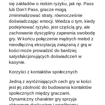
się zakładów o niskim ryzyku, jak np. Pass
lub Don’t Pass, gracze mogą
zminimalizować straty, równocześnie
doświadczając emocji. Wiedza o tym, kiedy
podejmować ryzyko, jest częścią gry, ale
zachowanie dyscypliny zapewnia swobodę
gry. W końcu połączenie mądrych metod z
nieodłączną ekscytacją związaną z grą w
kości może prowadzić do bardziej
satysfakcjonujących doświadczeń w
kasynie.
Korzyści z kontaktów społecznych
Jedną z wyróżniających cech gry w kości
jest jej zdolność do budowania kontaktów
społecznych między graczami.
Dynamiczny charakter gry sprzyja
aktywnym dyskusjom i wspólnemu