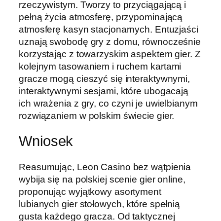
rzeczywistym. Tworzy to przyciągającą i
pełną życia atmosferę, przypominającą
atmosferę kasyn stacjonarnych. Entuzjaści
uznają swobodę gry z domu, równocześnie
korzystając z towarzyskim aspektem gier. Z
kolejnym tasowaniem i ruchem kartami
gracze mogą cieszyć się interaktywnymi,
interaktywnymi sesjami, które ubogacają
ich wrażenia z gry, co czyni je uwielbianym
rozwiązaniem w polskim świecie gier.
Wniosek
Reasumując, Leon Casino bez wątpienia
wybija się na polskiej scenie gier online,
proponując wyjątkowy asortyment
lubianych gier stołowych, które spełnią
gusta każdego gracza. Od taktycznej