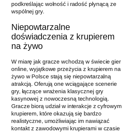
podkreślając wolność i radość płynącą ze
wspólnej gry.
Niepowtarzalne
doświadczenia z krupierem
na żywo
W miarę jak gracze wchodzą w świecie gier
online, wyjątkowe przeżycia z krupierem na
żywo w Polsce stają się niepowtarzalną
atrakcją. Oferują one wciągające scenerie
gry, łączące wrażenia klasycznej gry
kasynowej z nowoczesną technologią.
Gracze biorą udział w interakcje z cyfrowym
krupierem, które okazują się bardzo
realistyczne, umożliwiając im nawiązać
kontakt z zawodowymi krupierami w czasie