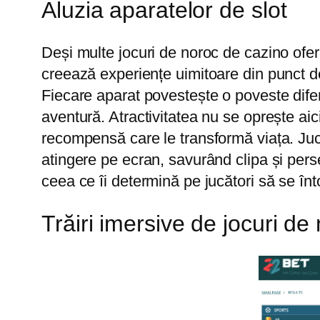
Aluzia aparatelor de slot
Deși multe jocuri de noroc de cazino oferă 
creează experiențe uimitoare din punct de
Fiecare aparat povestește o poveste diferi
aventură. Atractivitatea nu se oprește aici
recompensă care le transformă viața. Juc
atingere pe ecran, savurând clipa și pers
ceea ce îi determină pe jucători să se înt
Trăiri imersive de jocuri d