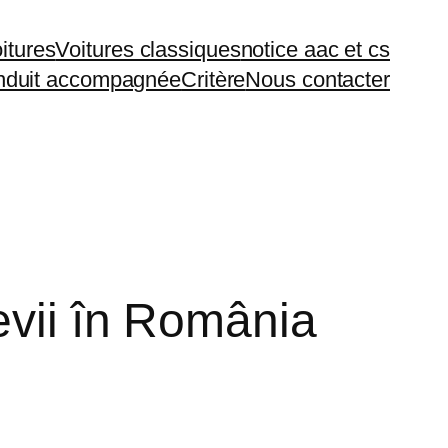
itures
Voitures classiques
notice aac et cs
duit accompagnée
Critère
Nous contacter
evii în România