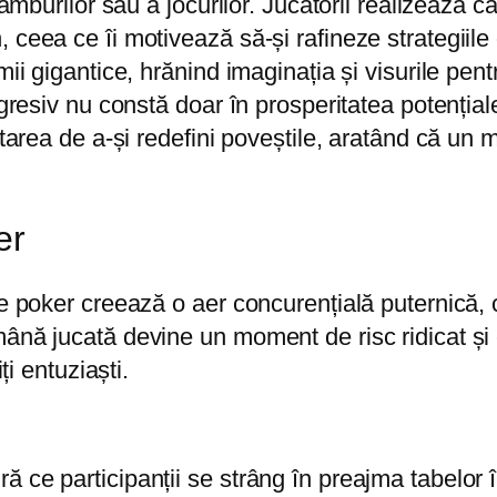
amburilor sau a jocurilor. Jucătorii realizează că
 ceea ce îi motivează să-și rafineze strategiile
mii gigantice, hrănind imaginația și visurile pen
ogresiv nu constă doar în prosperitatea potențiale
ptarea de a-și redefini poveștile, aratând că un
er
de poker creează o aer concurențială puternică, 
mână jucată devine un moment de risc ridicat și
ți entuziaști.
 ce participanții se strâng în preajma tabelor î