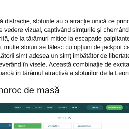
distracție, sloturile au o atracție unică ce prind
 vedere vizual, captivând simțurile și chemându
tă, de la tărâmuri mitice la escapade palpitante,
; multe sloturi se fălesc cu opțiuni de jackpot c
ătorii simt adesea un simț îmbătător de liberta
everând în visele. Această combinație de excita
oarcă în tărâmul atractivă a sloturilor de la Leo
e noroc de masă