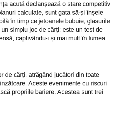
ența acută declanșează o stare competitiv
planuri calculate, sunt gata să-și înșele
bilă în timp ce jetoanele bubuie, glasurile
un simplu joc de cărți; este un test de
tensă, captivându-i și mai mult în lumea
 de cărți, atrăgând jucători din toate
rinzătoare. Aceste evenimente cu riscuri
ască propriile bariere. Acestea sunt trei