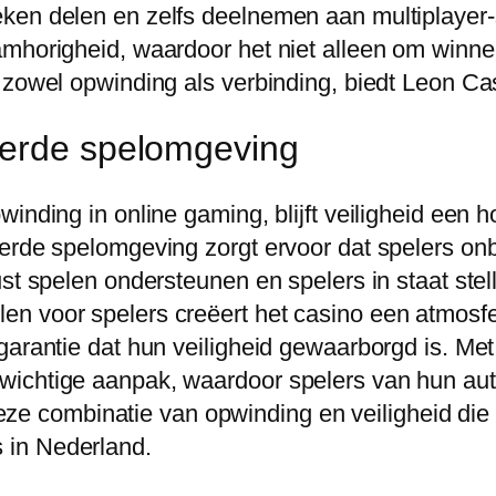
en delen en zelfs deelnemen aan multiplayer-sp
amhorigheid, waardoor het niet alleen om win
 zowel opwinding als verbinding, biedt Leon Cas
eerde spelomgeving
inding in online gaming, blijft veiligheid een ho
eerde spelomgeving zorgt ervoor dat spelers o
wust spelen ondersteunen en spelers in staat s
 voor spelers creëert het casino een atmosfeer
garantie dat hun veiligheid gewaarborgd is. Me
wichtige aanpak, waardoor spelers van hun au
t deze combinatie van opwinding en veiligheid di
 in Nederland.