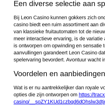
Een diverse selectie aan s
Bij Leon Casino kunnen gokkers zich on
casino biedt een ruim assortiment aan div
van klassieke fruitautomaten tot de nie
meer interactieve ervaring, is de variati
is ontworpen om opwinding en sensatie te
aanvullingen garandeert Leon Casino dat 
spelervaring bevordert. Avontuur wacht in
Voordelen en aanbiedingen
Wat is er nu aantrekkelijker dan royale
opties die zijn ontworpen om
https://tra
casino/__soZY1KUd1czbqd6dOhslw3dt