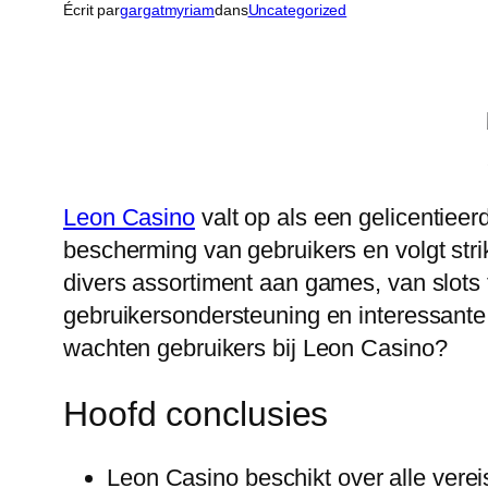
Écrit par
gargatmyriam
dans
Uncategorized
Leon Casino
valt op als een gelicentieerd
bescherming van gebruikers en volgt str
divers assortiment aan games, van slots t
gebruikersondersteuning en interessante
wachten gebruikers bij Leon Casino?
Hoofd conclusies
Leon Casino beschikt over alle vere