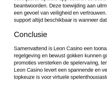
beantwoorden. Deze toewijding aan uitmun
een gevoel van veiligheid en vertrouwen
support altijd beschikbaar is wanneer dat
Conclusie
Samenvattend is Leon Casino een toonaa
regelgeving en bewust gokken kunnen go
promoties versterken de spelervaring, ter
Leon Casino levert een spannende en ve
topkeuze is voor virtuele spelenthousiast