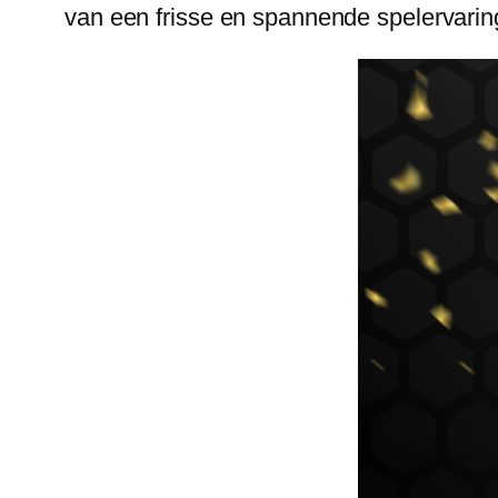
van een frisse en spannende spelervarin