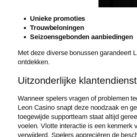
Unieke promoties
Trouwbeloningen
Seizoensgebonden aanbiedingen
Met deze diverse bonussen garandeert Le
ontdekken.
Uitzonderlijke klantendiens
Wanneer spelers vragen of problemen te
Leon Casino snapt deze noodzaak en geeft
toegewijde supportteam staat altijd ger
voelen. Vlotte interactie is een kenmerk v
verwijderd. Spelers appreciëren de besc