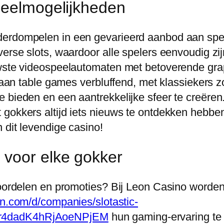
peelmogelijkheden
derdompelen in een gevarieerd aanbod aan spe
erse slots, waardoor alle spelers eenvoudig zij
uwste videospeelautomaten met betoverende gra
e aan table games verbluffend, met klassiekers z
 bieden en een aantrekkelijke sfeer te creëren
gokkers altijd iets nieuws te ontdekken hebben
 dit levendige casino!
 voor elke gokker
 voordelen en promoties? Bij Leon Casino word
cxn.com/d/companies/slotastic-
jr4dadK4hRjAoeNPjEM
hun gaming-ervaring te v