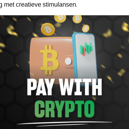
g met creatieve stimulansen.