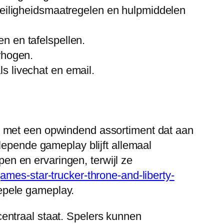
veiligheidsmaatregelen en hulpmiddelen
n en tafelspellen.
rhogen.
s livechat en email.
d met een opwindend assortiment dat aan
lepende gameplay blijft allemaal
n en ervaringen, terwijl ze
ames-star-trucker-throne-and-liberty-
epele gameplay.
entraal staat. Spelers kunnen