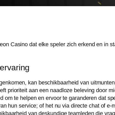
on Casino dat elke speler zich erkend en in st
tervaring
genkomen, kan beschikbaarheid van uitmuntend
 prioriteit aan een naadloze beleving door mid
eed om te helpen en ervoor te garanderen dat s
an hun service; of het nu via directe chat of e-m
hikbaarheid van deskundige teamleden die vrag