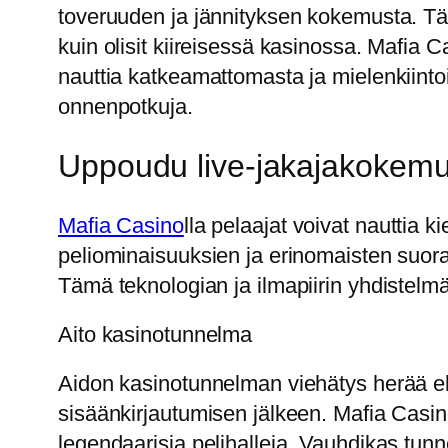
toveruuden ja jännityksen kokemusta. Täm
kuin olisit kiireisessä kasinossa. Mafia 
nauttia katkeamattomasta ja mielenkiinto
onnenpotkuja.
Uppoudu live-jakajakokem
Mafia Casino
lla pelaajat voivat nauttia 
peliominaisuuksien ja erinomaisten suora
Tämä teknologian ja ilmapiirin yhdistelm
Aito kasinotunnelma
Aidon kasinotunnelman viehätys herää el
sisäänkirjautumisen jälkeen. Mafia Casino
legendaarisia pelihalleja. Vauhdikas tunne