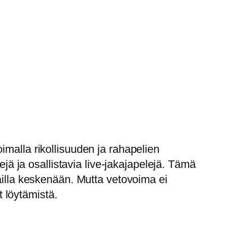
imalla rikollisuuden ja rahapelien
ejä ja osallistavia live-jakajapelejä. Tämä
ailla keskenään. Mutta vetovoima ei
t löytämistä.