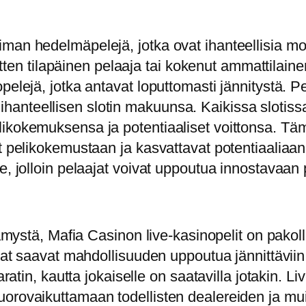
an hedelmäpelejä, jotka ovat ihanteellisia mone
sitten tilapäinen pelaaja tai kokenut ammattilain
pelejä, jotka antavat loputtomasti jännitystä. 
ää ihanteellisen slotin makuunsa. Kaikissa slotiss
ikokemuksensa ja potentiaaliset voittonsa. Täm
at pelikokemustaan ja kasvattavat potentiaalia
ne, jolloin pelaajat voivat uppoutua innostava
lämystä, Mafia Casinon live-kasinopelit on pakoll
ajat saavat mahdollisuuden uppoutua jännittäviin 
caratin, kautta jokaiselle on saatavilla jotakin.
uorovaikuttamaan todellisten dealereiden ja mu