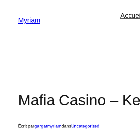
Accuei
Myriam
Mafia Casino – Keh
Écrit par
gargatmyriam
dans
Uncategorized