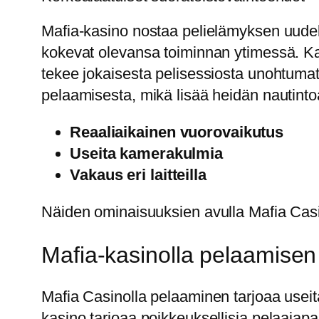
Mafia-kasino nostaa pelielämyksen uudelle
kokevat olevansa toiminnan ytimessä. K
tekee jokaisesta pelisessiosta unohtuma
pelaamisesta, mikä lisää heidän nautinto
Reaaliaikainen vuorovaikutus
Useita kamerakulmia
Vakaus eri laitteilla
Näiden ominaisuuksien avulla Mafia Casi
Mafia-kasinolla pelaamisen
Mafia Casinolla pelaaminen tarjoaa useita
kasino tarjoaa poikkeuksellisia pelaajapalk