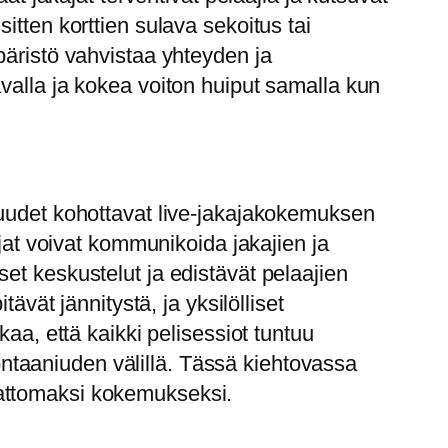
 sitten korttien sulava sekoitus tai
päristö vahvistaa yhteyden ja
valla ja kokea voiton huiput samalla kun
suudet kohottavat live-jakajakokemuksen
ajat voivat kommunikoida jakajien ja
et keskustelut ja edistävät pelaajien
ävät jännitystä, ja yksilölliset
aa, että kaikki pelisessiot tuntuu
pontaaniuden välillä. Tässä kiehtovassa
mattomaksi kokemukseksi.