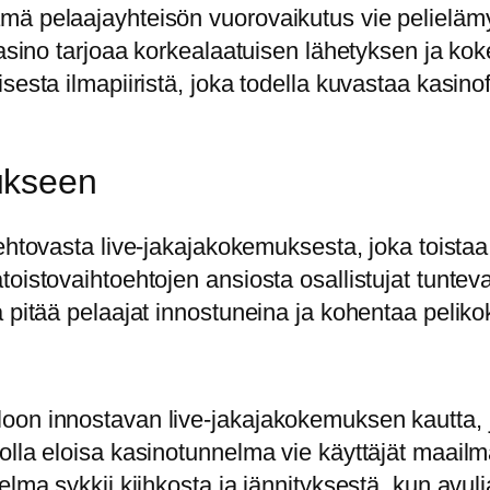
ä pelaajayhteisön vuorovaikutus vie pelielämy
Casino tarjoaa korkealaatuisen lähetyksen ja kok
isesta ilmapiiristä, joka todella kuvastaa kasi
ukseen
kiehtovasta live-jakajakokemuksesta, joka toistaa 
toistovaihtoehtojen ansiosta osallistujat tunte
ä pitää pelaajat innostuneina ja kohentaa pelik
oon innostavan live-jakajakokemuksen kautta, 
lla eloisa kasinotunnelma vie käyttäjät maailma
lma sykkii kiihkosta ja jännityksestä, kun avulia