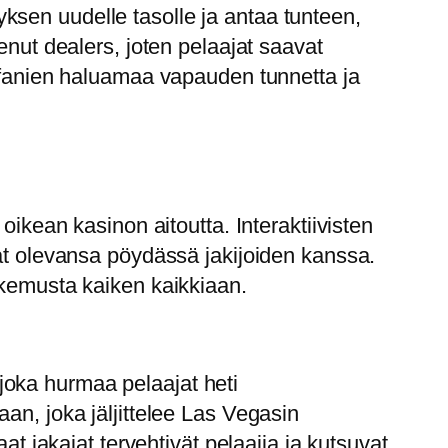
ksen uudelle tasolle ja antaa tunteen,
enut dealers, joten pelaajat saavat
nofanien haluamaa vapauden tunnetta ja
oikean kasinon aitoutta. Interaktiivisten
vat olevansa pöydässä jakijoiden kanssa.
okemusta kaiken kaikkiaan.
joka hurmaa pelaajat heti
an, joka jäljittelee Las Vegasin
at jakajat tervehtivät pelaajia ja kutsuvat