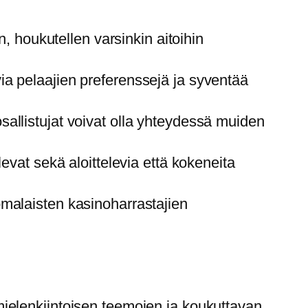
 houkutellen varsinkin aitoihin
ia pelaajien preferenssejä ja syventää
sallistujat voivat olla yhteydessä muiden
levat sekä aloittelevia että kokeneita
omalaisten kasinoharrastajien
ielenkiintoisen teemojen ja koukuttavan