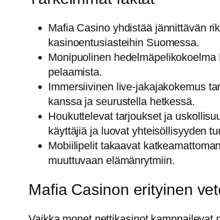
Mafia Casino yhdistää jännittävän r
kasinoentusiasteihin Suomessa.
Monipuolinen hedelmäpelikokoelma kla
pelaamista.
Immersiivinen live-jakajakokemus tar
kanssa ja seurustella hetkessä.
Houkuttelevat tarjoukset ja uskollisuu
käyttäjiä ja luovat yhteisöllisyyden tu
Mobiilipelit takaavat katkeamattoman
muuttuvaan elämänrytmiin.
Mafia Casinon erityinen ve
Vaikka monet nettikasinot kamppailevat 