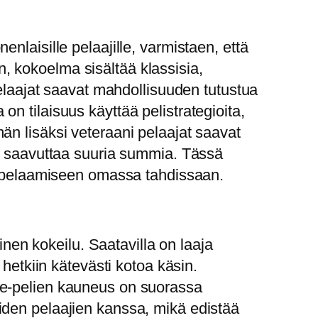
nlaisille pelaajille, varmistaen, että
en, kokoelma sisältää klassisia,
Pelaajat saavat mahdollisuuden tutustua
a on tilaisuus käyttää pelistrategioita,
än lisäksi veteraani pelaajat saavat
an saavuttaa suuria summia. Tässä
an pelaamiseen omassa tahdissaan.
inen kokeilu. Saatavilla on laaja
hetkiin kätevästi kotoa käsin.
 Live-pelien kauneus on suorassa
iden pelaajien kanssa, mikä edistää