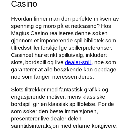
Casino
Hvordan finner man den perfekte miksen av
spenning og moro på et nettcasino? Hos
Magius Casino realiseres denne søken
gjennom et imponerende spillbibliotek som
tilfredsstiller forskjellige spillerpreferanser.
Casinoet har et rikt spillutvalg, inkludert
slots, bordspill og live
dealer-spill
, noe som
garanterer at alle besøkende kan oppdage
noe som fanger interessen deres.
Slots tiltrekker med fantastisk grafikk og
engasjerende motiver, mens klassiske
bordspill gir en klassisk spillfølelse. For de
som søker den beste immersjonen,
presenterer live dealer-delen
sanntidsinteraksjon med erfarne kortgivere,