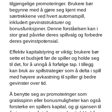
tilgjengelige promoteringer. Brukere bør
begynne med å gjøre seg kjent med
særtrekkene ved hvert automatspill,
inkludert gevinststrukturer og
bonusfunksjoner. Denne forståelsen kan i
stor grad påvirke deres spillvalg og forbedre
deres gevinstpotensial.
Effektiv kapitalstyring er viktig; brukere bør
sette et budsjett før de spiller og holde seg
til det, for å unngå å forfølge tap. I tillegg
kan bruk av spillstrategier som å delta i spill
med høyere avkastning til spiller gi bedre
gevinster over tid.
Å benytte seg av promoteringer som
gratisspinn eller bonusmuligheter kan også
forsterke en spillers kapital, og gi sjansen til