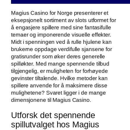
Magius Casino for Norge presenterer et
eksepsjonelt sortiment av slots utformet for
å engasjere spillere med sine fantasifulle
temaer og imponerende visuelle effekter.
Midt i spenningen ved å rulle hjulene kan
brukerne oppdage verdifulle sjansene for
gratisrunder som øker deres generelle
spilløkter. Med mange spennende tilbud
tilgjengelig, er muligheten for forhøyede
gevinster tiltalende. Hvilke metoder kan
spillere anvende for å maksimere disse
mulighetene? Svaret ligger i de mange
dimensjonene til Magius Casino.
Utforsk det spennende
spillutvalget hos Magius