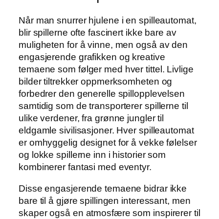
Når man snurrer hjulene i en spilleautomat,
blir spillerne ofte fascinert ikke bare av
muligheten for å vinne, men også av den
engasjerende grafikken og kreative
temaene som følger med hver tittel. Livlige
bilder tiltrekker oppmerksomheten og
forbedrer den generelle spillopplevelsen
samtidig som de transporterer spillerne til
ulike verdener, fra grønne jungler til
eldgamle sivilisasjoner. Hver spilleautomat
er omhyggelig designet for å vekke følelser
og lokke spillerne inn i historier som
kombinerer fantasi med eventyr.
Disse engasjerende temaene bidrar ikke
bare til å gjøre spillingen interessant, men
skaper også en atmosfære som inspirerer til