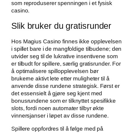
som reproduserer spenningen i et fysisk
casino.
Slik bruker du gratisrunder
Hos Magius Casino finnes ikke opplevelsen
i spillet bare i de mangfoldige tilbudene; den
utvider seg til de lukrative insentivene som
er tilbudt for spillere, særlig gratisrunder. For
å optimalisere spillopplevelsen bør
brukerne aktivt lete etter muligheter til å
anvende disse rundene strategisk. Først er
det essensielt å gjøre seg kjent med
bonusrundene som er tilknyttet spesifikke
slots, fordi noen automater tilbyr økte
vinnersjanser i løpet av disse rundene.
Spillere oppfordres til å følge med på