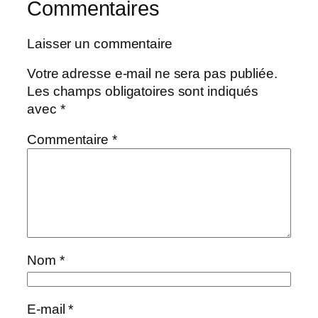
Commentaires
Laisser un commentaire
Votre adresse e-mail ne sera pas publiée.
Les champs obligatoires sont indiqués
avec
*
Commentaire
*
Nom
*
E-mail
*