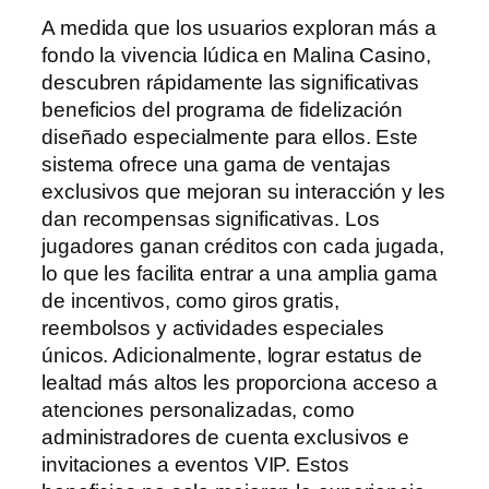
A medida que los usuarios exploran más a
fondo la vivencia lúdica en Malina Casino,
descubren rápidamente las significativas
beneficios del programa de fidelización
diseñado especialmente para ellos. Este
sistema ofrece una gama de ventajas
exclusivos que mejoran su interacción y les
dan recompensas significativas. Los
jugadores ganan créditos con cada jugada,
lo que les facilita entrar a una amplia gama
de incentivos, como giros gratis,
reembolsos y actividades especiales
únicos. Adicionalmente, lograr estatus de
lealtad más altos les proporciona acceso a
atenciones personalizadas, como
administradores de cuenta exclusivos e
invitaciones a eventos VIP. Estos