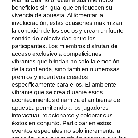
beneficios sin igual que enriquecen su
vivencia de apuesta. Al fomentar la
involucración, estas ocasiones maximizan
la conexión de los socios y crean un fuerte
sentido de colectividad entre los
participantes. Los miembros disfrutan de
acceso exclusivo a competiciones
vibrantes que brindan no solo la emoción
de la contienda, sino también numerosas
premios y incentivos creados
específicamente para ellos. El ambiente
vibrante que se crea durante estos
acontecimientos dinamiza el ambiente de
apuesta, permitiendo a los jugadores
interactuar, relacionarse y celebrar sus
éxitos en conjunto. Participar en estos
eventos especiales no solo incrementa la