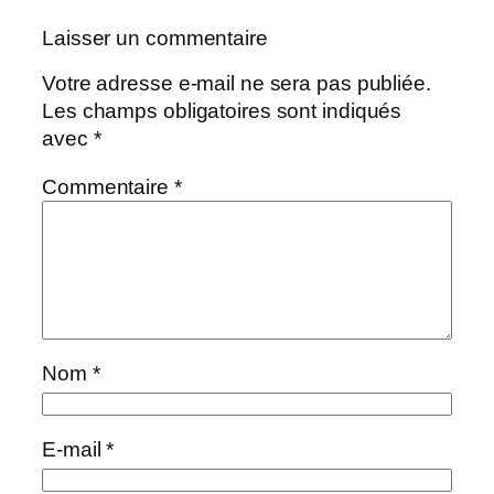
Laisser un commentaire
Votre adresse e-mail ne sera pas publiée.
Les champs obligatoires sont indiqués
avec
*
Commentaire
*
Nom
*
E-mail
*