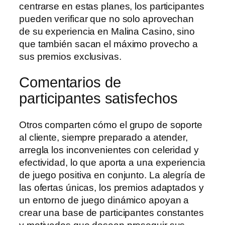
centrarse en estas planes, los participantes
pueden verificar que no solo aprovechan
de su experiencia en Malina Casino, sino
que también sacan el máximo provecho a
sus premios exclusivas.
Comentarios de
participantes satisfechos
Otros comparten cómo el grupo de soporte
al cliente, siempre preparado a atender,
arregla los inconvenientes con celeridad y
efectividad, lo que aporta a una experiencia
de juego positiva en conjunto. La alegría de
las ofertas únicas, los premios adaptados y
un entorno de juego dinámico apoyan a
crear una base de participantes constantes