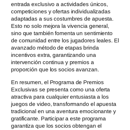
entrada exclusivo a actividades únicos,
competiciones y ofertas individualizadas
adaptadas a sus costumbres de apuesta.
Esto no solo mejora la vivencia general,
sino que también fomenta un sentimiento
de comunidad entre los jugadores leales. El
avanzado método de etapas brinda
incentivos extra, garantizando una
intervención continua y premios a
proporción que los socios avanzan.
En resumen, el Programa de Premios
Exclusivas se presenta como una oferta
atractiva para cualquier entusiasta a los
juegos de video, transformando el apuesta
tradicional en una aventura emocionante y
gratificante. Participar a este programa
garantiza que los socios obtengan el