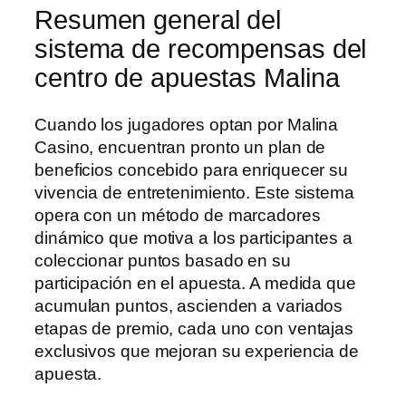
Resumen general del
sistema de recompensas del
centro de apuestas Malina
Cuando los jugadores optan por Malina
Casino, encuentran pronto un plan de
beneficios concebido para enriquecer su
vivencia de entretenimiento. Este sistema
opera con un método de marcadores
dinámico que motiva a los participantes a
coleccionar puntos basado en su
participación en el apuesta. A medida que
acumulan puntos, ascienden a variados
etapas de premio, cada uno con ventajas
exclusivos que mejoran su experiencia de
apuesta.