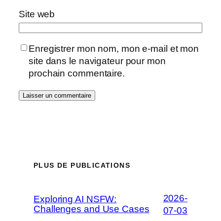
Site web
Enregistrer mon nom, mon e-mail et mon
site dans le navigateur pour mon
prochain commentaire.
PLUS DE PUBLICATIONS
2026-
Exploring AI NSFW:
Challenges and Use Cases
07-03