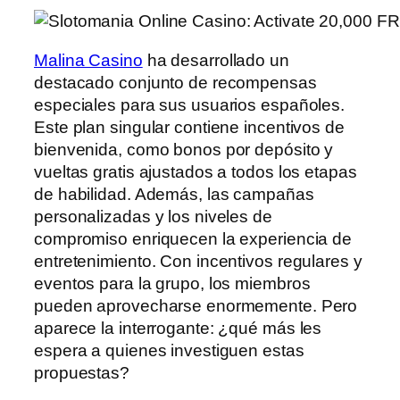
Malina Casino
ha desarrollado un
destacado conjunto de recompensas
especiales para sus usuarios españoles.
Este plan singular contiene incentivos de
bienvenida, como bonos por depósito y
vueltas gratis ajustados a todos los etapas
de habilidad. Además, las campañas
personalizadas y los niveles de
compromiso enriquecen la experiencia de
entretenimiento. Con incentivos regulares y
eventos para la grupo, los miembros
pueden aprovecharse enormemente. Pero
aparece la interrogante: ¿qué más les
espera a quienes investiguen estas
propuestas?