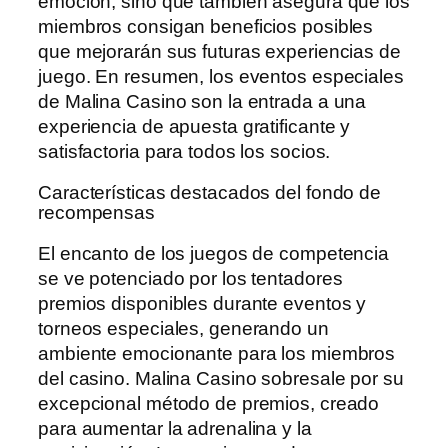
emoción, sino que también asegura que los
miembros consigan beneficios posibles
que mejorarán sus futuras experiencias de
juego. En resumen, los eventos especiales
de Malina Casino son la entrada a una
experiencia de apuesta gratificante y
satisfactoria para todos los socios.
Características destacados del fondo de
recompensas
El encanto de los juegos de competencia
se ve potenciado por los tentadores
premios disponibles durante eventos y
torneos especiales, generando un
ambiente emocionante para los miembros
del casino. Malina Casino sobresale por su
excepcional método de premios, creado
para aumentar la adrenalina y la