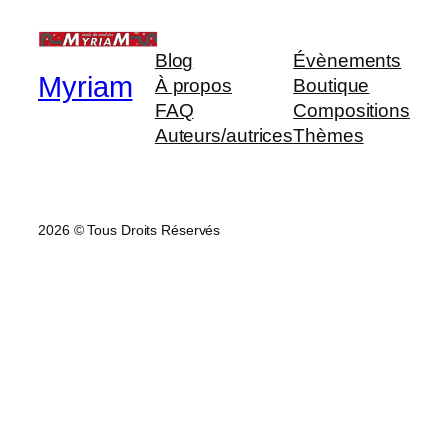
Blog
Évènements
Myriam
À propos
Boutique
FAQ
Compositions
Auteurs/autrices
Thèmes
2026 © Tous Droits Réservés