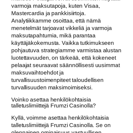
varmoja maksutapoja, kuten Visaa,
Mastercardia ja pankkisiirtoja.
Analytiikkamme osoittaa, että nämä
menetelmät tarjoavat vikkeliä ja varmoja
maksutapahtumia, mikä parantaa
käyttäjäkokemusta. Vaikka tutkimukseen
pohjautuva strategiamme varmistaa alustan
luotettavuuden, on tärkeää, että kokeneet
pelaajat seuraavat säännöllisesti uusimmat
maksuvaihtoehdot ja
turvallisuustoimenpiteet taloudellisen
turvallisuuden maksimoimiseksi.
Voinko asettaa henkilökohtaisia
talletuslimiittejä Frumzi Casinolla?
Kyllä, voimme asettaa henkilökohtaisia
talletuslimiittejä Frumzi Casinolla. Se on
olennainen ominaisuus vastuullisen