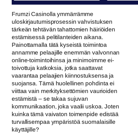
Frumzi Casinolla ymmärrämme
uloskirjautumisprosessin vahvistuksen
tärkeän tehtävän tahattomien häiriöiden
estämisessä pelitilanteiden aikana.
Painottamalla tätä kyseistä toimintoa
annamme pelaajille enemmän valvonnan
online-toimintoihinsa ja minimoimme ei-
toivottuja katkoksia, jotka saattavat
vaarantaa pelaajien kiinnostuksensa ja
suojansa. Tämä huolellinen pohdinta ei
viittaa vain merkityksettömien vaurioiden
estämistä – se takaa sujuvan
kommunikaation, joka vaalii uskoa. Joten
kuinka tämä vaivaton toimenpide edistää
turvallisempaa ympäristöä suomalaisille
käyttäjille?