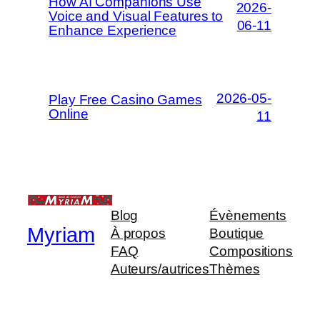
How AI Companions Use
2026-
Voice and Visual Features to
06-11
Enhance Experience
2026-05-
Play Free Casino Games
Online
11
Blog
Évènements
Myriam
À propos
Boutique
FAQ
Compositions
Auteurs/autrices
Thèmes