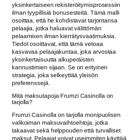
yksinkertaiseen rekisteröitymisprosessiin
ilman tyypillisiä bonusesteitä. Tämä malli
osoittaa, että he kohdistavat tarjontansa
pelaajia, jotka haluavat välittömän
pelaamisen ilman kierrätysvaatimuksia.
Tiedot osoittavat, että tämä vetoaa
kasvavaa pelaajakuntaa, joka arvostaa
yksinkertaisuutta alkuperäisten
kannustimien sijaan. Se on erityinen
strategia, joka selkeyttää yleisön
preferenssejä.
Mitä maksutapoja Frumzi Casinolla on
tarjolla?
Frumzi Casinolla on tarjolla monipuolisen
valikoiman maksuvaihtoehtoja, jotka
takaavat sekä helppouden että turvalliset
maksut. Pelaajat voivat useimmiten käyttää