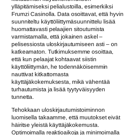
ylläpitämiseksi pelialustoilla, esimerkiksi
Frumzi Casinolla. Data osoittavat, että hyvin
suunniteltu käyttöliittymäsuunnittelu lisää
huomattavasti pelaajien sitoutumista
varmistamalla, että jokainen askel –
pelisessiosta uloskirjautumiseen asti – on
katkeamaton. Tutkimuksemme osoittaa,
että kun pelaajat kohtaavat siistin
käyttöliittymän, he todennäköisemmin
nauttivat kitkattomasta
käyttäjäkokemuksesta, mikä vähentää
turhautumista ja lisää tyytyväisyyden
tunnetta.
Tehokkaan uloskirjautumistoiminnon
luomisella takaamme, että muutokset eivät
häiritse yleistä käyttäjäkokemusta.
Optimoimalla reaktioaikoja ja minimoimalla