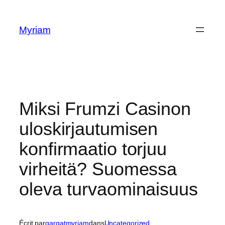
Myriam
Miksi Frumzi Casinon
uloskirjautumisen
konfirmaatio torjuu
virheitä? Suomessa
oleva turvaominaisuus
Écrit par
gargatmyriam
dans
Uncategorized