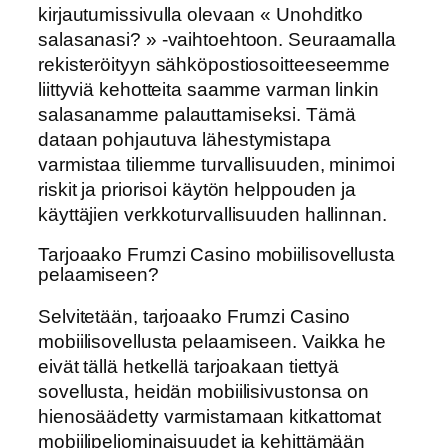
kirjautumissivulla olevaan « Unohditko
salasanasi? » -vaihtoehtoon. Seuraamalla
rekisteröityyn sähköpostiosoitteeseemme
liittyviä kehotteita saamme varman linkin
salasanamme palauttamiseksi. Tämä
dataan pohjautuva lähestymistapa
varmistaa tiliemme turvallisuuden, minimoi
riskit ja priorisoi käytön helppouden ja
käyttäjien verkkoturvallisuuden hallinnan.
Tarjoaako Frumzi Casino mobiilisovellusta
pelaamiseen?
Selvitetään, tarjoaako Frumzi Casino
mobiilisovellusta pelaamiseen. Vaikka he
eivät tällä hetkellä tarjoakaan tiettyä
sovellusta, heidän mobiilisivustonsa on
hienosäädetty varmistamaan kitkattomat
mobiilipeliominaisuudet ja kehittämään