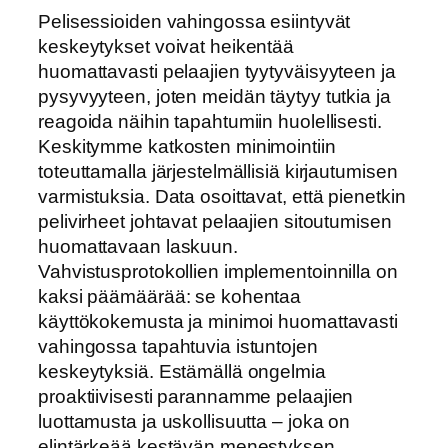
Pelisessioiden vahingossa esiintyvät
keskeytykset voivat heikentää
huomattavasti pelaajien tyytyväisyyteen ja
pysyvyyteen, joten meidän täytyy tutkia ja
reagoida näihin tapahtumiin huolellisesti.
Keskitymme katkosten minimointiin
toteuttamalla järjestelmällisiä kirjautumisen
varmistuksia. Data osoittavat, että pienetkin
pelivirheet johtavat pelaajien sitoutumisen
huomattavaan laskuun.
Vahvistusprotokollien implementoinnilla on
kaksi päämäärää: se kohentaa
käyttökokemusta ja minimoi huomattavasti
vahingossa tapahtuvia istuntojen
keskeytyksiä. Estämällä ongelmia
proaktiivisesti parannamme pelaajien
luottamusta ja uskollisuutta – joka on
elintärkeää kestävän menestyksen