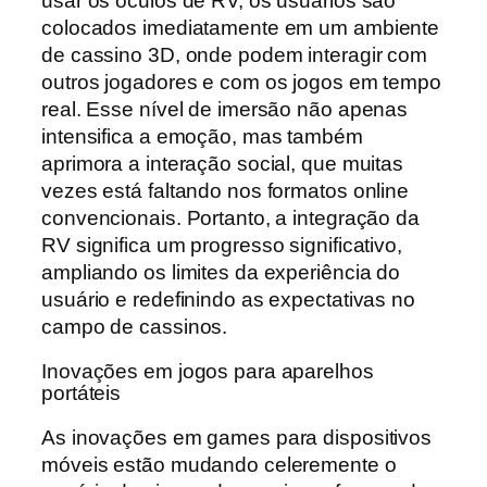
usar os óculos de RV, os usuários são
colocados imediatamente em um ambiente
de cassino 3D, onde podem interagir com
outros jogadores e com os jogos em tempo
real. Esse nível de imersão não apenas
intensifica a emoção, mas também
aprimora a interação social, que muitas
vezes está faltando nos formatos online
convencionais. Portanto, a integração da
RV significa um progresso significativo,
ampliando os limites da experiência do
usuário e redefinindo as expectativas no
campo de cassinos.
Inovações em jogos para aparelhos
portáteis
As inovações em games para dispositivos
móveis estão mudando celeremente o