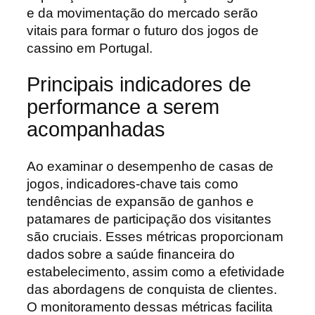
e da movimentação do mercado serão
vitais para formar o futuro dos jogos de
cassino em Portugal.
Principais indicadores de
performance a serem
acompanhadas
Ao examinar o desempenho de casas de
jogos, indicadores-chave tais como
tendências de expansão de ganhos e
patamares de participação dos visitantes
são cruciais. Esses métricas proporcionam
dados sobre a saúde financeira do
estabelecimento, assim como a efetividade
das abordagens de conquista de clientes.
O monitoramento dessas métricas facilita