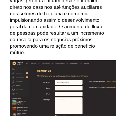
vagas geradas flutuam desde o trabalho
direto nos cassinos até funções auxiliares
nos setores de hotelaria e comércio,
impulsionando assim o desenvolvimento
geral da comunidade. O aumento do fluxo
de pessoas pode resultar a um incremento
da receita para os negócios próximos,
promovendo uma relação de benefício
mútuo.