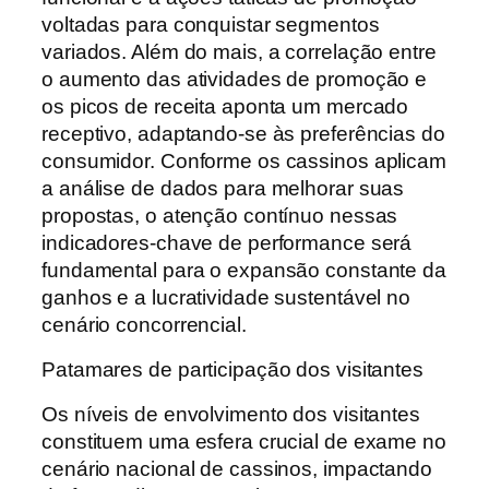
voltadas para conquistar segmentos
variados. Além do mais, a correlação entre
o aumento das atividades de promoção e
os picos de receita aponta um mercado
receptivo, adaptando-se às preferências do
consumidor. Conforme os cassinos aplicam
a análise de dados para melhorar suas
propostas, o atenção contínuo nessas
indicadores-chave de performance será
fundamental para o expansão constante da
ganhos e a lucratividade sustentável no
cenário concorrencial.
Patamares de participação dos visitantes
Os níveis de envolvimento dos visitantes
constituem uma esfera crucial de exame no
cenário nacional de cassinos, impactando