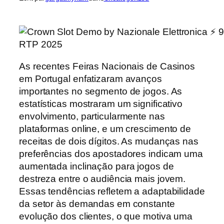
As recentes Feiras Nacionais de Casinos
em Portugal enfatizaram avanços
importantes no segmento de jogos. As
estatísticas mostraram um significativo
envolvimento, particularmente nas
plataformas online, e um crescimento de
receitas de dois dígitos. As mudanças nas
preferências dos apostadores indicam uma
aumentada inclinação para jogos de
destreza entre o audiência mais jovem.
Essas tendências refletem a adaptabilidade
da setor às demandas em constante
evolução dos clientes, o que motiva uma