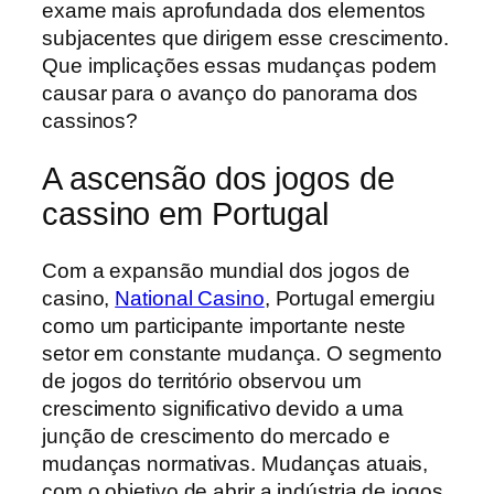
exame mais aprofundada dos elementos
subjacentes que dirigem esse crescimento.
Que implicações essas mudanças podem
causar para o avanço do panorama dos
cassinos?
A ascensão dos jogos de
cassino em Portugal
Com a expansão mundial dos jogos de
casino,
National Casino
, Portugal emergiu
como um participante importante neste
setor em constante mudança. O segmento
de jogos do território observou um
crescimento significativo devido a uma
junção de crescimento do mercado e
mudanças normativas. Mudanças atuais,
com o objetivo de abrir a indústria de jogos,