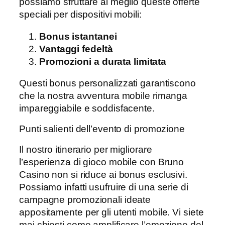
possiamo sfruttare al meglio queste offerte
speciali per dispositivi mobili:
Bonus istantanei
Vantaggi fedeltà
Promozioni a durata limitata
Questi bonus personalizzati garantiscono
che la nostra avventura mobile rimanga
impareggiabile e soddisfacente.
Punti salienti dell’evento di promozione
Il nostro itinerario per migliorare
l’esperienza di gioco mobile con Bruno
Casino non si riduce ai bonus esclusivi.
Possiamo infatti usufruire di una serie di
campagne promozionali ideate
appositamente per gli utenti mobile. Vi siete
mai chiesti come amplificare l’emozione del