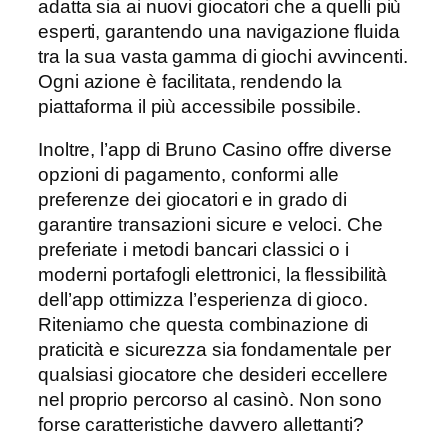
adatta sia ai nuovi giocatori che a quelli più
esperti, garantendo una navigazione fluida
tra la sua vasta gamma di giochi avvincenti.
Ogni azione è facilitata, rendendo la
piattaforma il più accessibile possibile.
Inoltre, l’app di Bruno Casino offre diverse
opzioni di pagamento, conformi alle
preferenze dei giocatori e in grado di
garantire transazioni sicure e veloci. Che
preferiate i metodi bancari classici o i
moderni portafogli elettronici, la flessibilità
dell’app ottimizza l’esperienza di gioco.
Riteniamo che questa combinazione di
praticità e sicurezza sia fondamentale per
qualsiasi giocatore che desideri eccellere
nel proprio percorso al casinò. Non sono
forse caratteristiche davvero allettanti?