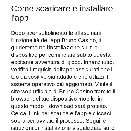
Come scaricare e installare
l’app
Dopo aver sottolineato le affascinanti
funzionalità dell’app Bruno Casino, ti
guideremo nell’installazione sul tuo
dispositivo per cominciare subito questa
eccitante avventura di gioco. Innanzitutto,
verifica i requisiti dell’app: assicurati che il
tuo dispositivo sia adatto e che utilizzi il
sistema operativo più aggiornato. Visita il
sito web ufficiale di Bruno Casino tramite il
browser del tuo dispositivo mobile: in
questo modo il download sarà protetto.
Cerca il link per scaricare l’app e cliccaci
sopra per avviare il processo. Segui le
istruzioni di installazione visualizzate sullo