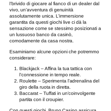
l’brivido di giocare al fianco di un dealer dal
vivo, un’avventura di genuinità
assolutamente unica. L’immersione
garantita da questi giochi live ci dà la
sensazione come se stessimo posizionati a
un lussuoso banco da casinò,
comodamente da casa nostra.
Esaminiamo alcune opzioni che potremmo
considerare:
Blackjack – Affina la tua tattica con
l’connessione in tempo reale.
Roulette – Sperimenta l’adrenalina del
giro della ruota in diretta.
Baccarat – Tuffati in un’coinvolgente
partita con il croupier.
Con questi giochi, Bruno Casino assicura