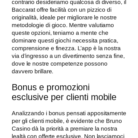
contrario desideriamo qualcosa di diverso, il
Baccarat offre facilità con un pizzico di
originalità, ideale per migliorare le nostre
metodologie di gioco. Mentre valutiamo
queste opzioni, teniamo a mente che
dominare questi giochi necessita pratica,
comprensione e finezza. L’app è la nostra
via d’ingresso a un divertimento senza fine,
dove le nostre competenze possono
davvero brillare.
Bonus e promozioni
esclusive per clienti mobile
Analizzando i bonus pensati appositamente
per gli clienti mobile, è evidente che Bruno
Casino dà la priorità a premiare la nostra
lealtà con offerte esclusive. Non lasciamoci