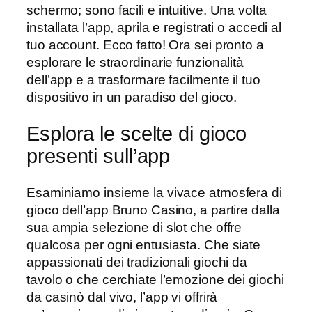
schermo; sono facili e intuitive. Una volta
installata l’app, aprila e registrati o accedi al
tuo account. Ecco fatto! Ora sei pronto a
esplorare le straordinarie funzionalità
dell’app e a trasformare facilmente il tuo
dispositivo in un paradiso del gioco.
Esplora le scelte di gioco
presenti sull’app
Esaminiamo insieme la vivace atmosfera di
gioco dell’app Bruno Casino, a partire dalla
sua ampia selezione di slot che offre
qualcosa per ogni entusiasta. Che siate
appassionati dei tradizionali giochi da
tavolo o che cerchiate l’emozione dei giochi
da casinò dal vivo, l’app vi offrirà