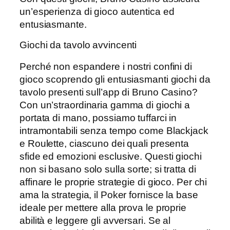
un’esperienza di gioco autentica ed
entusiasmante.
Giochi da tavolo avvincenti
Perché non espandere i nostri confini di
gioco scoprendo gli entusiasmanti giochi da
tavolo presenti sull’app di Bruno Casino?
Con un’straordinaria gamma di giochi a
portata di mano, possiamo tuffarci in
intramontabili senza tempo come Blackjack
e Roulette, ciascuno dei quali presenta
sfide ed emozioni esclusive. Questi giochi
non si basano solo sulla sorte; si tratta di
affinare le proprie strategie di gioco. Per chi
ama la strategia, il Poker fornisce la base
ideale per mettere alla prova le proprie
abilità e leggere gli avversari. Se al