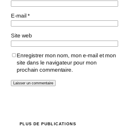
E-mail
*
Site web
Enregistrer mon nom, mon e-mail et mon
site dans le navigateur pour mon
prochain commentaire.
PLUS DE PUBLICATIONS