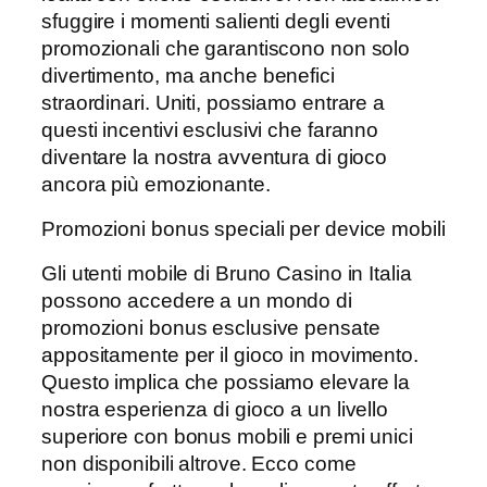
sfuggire i momenti salienti degli eventi
promozionali che garantiscono non solo
divertimento, ma anche benefici
straordinari. Uniti, possiamo entrare a
questi incentivi esclusivi che faranno
diventare la nostra avventura di gioco
ancora più emozionante.
Promozioni bonus speciali per device mobili
Gli utenti mobile di Bruno Casino in Italia
possono accedere a un mondo di
promozioni bonus esclusive pensate
appositamente per il gioco in movimento.
Questo implica che possiamo elevare la
nostra esperienza di gioco a un livello
superiore con bonus mobili e premi unici
non disponibili altrove. Ecco come