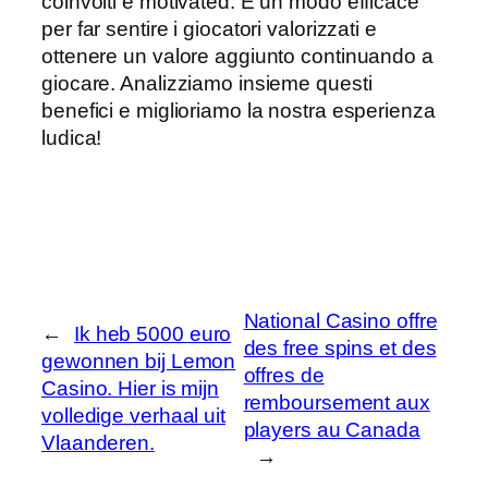
coinvolti e motivated. È un modo efficace
per far sentire i giocatori valorizzati e
ottenere un valore aggiunto continuando a
giocare. Analizziamo insieme questi
benefici e miglioriamo la nostra esperienza
ludica!
National Casino offre
←
Ik heb 5000 euro
des free spins et des
gewonnen bij Lemon
offres de
Casino. Hier is mijn
remboursement aux
volledige verhaal uit
players au Canada
Vlaanderen.
→