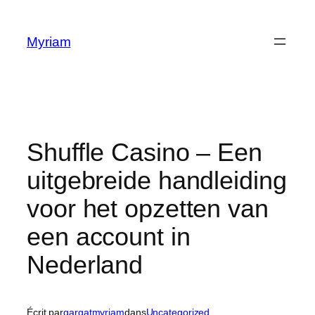
Myriam
Shuffle Casino – Een
uitgebreide handleiding
voor het opzetten van
een account in
Nederland
Écrit par
gargatmyriam
dans
Uncategorized