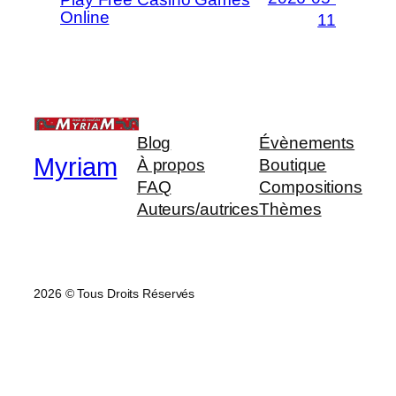
Online
11
Blog
Évènements
Myriam
À propos
Boutique
FAQ
Compositions
Auteurs/autrices
Thèmes
2026 © Tous Droits Réservés