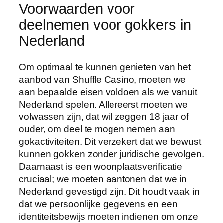
Voorwaarden voor
deelnemen voor gokkers in
Nederland
Om optimaal te kunnen genieten van het
aanbod van Shuffle Casino, moeten we
aan bepaalde eisen voldoen als we vanuit
Nederland spelen. Allereerst moeten we
volwassen zijn, dat wil zeggen 18 jaar of
ouder, om deel te mogen nemen aan
gokactiviteiten. Dit verzekert dat we bewust
kunnen gokken zonder juridische gevolgen.
Daarnaast is een woonplaatsverificatie
cruciaal; we moeten aantonen dat we in
Nederland gevestigd zijn. Dit houdt vaak in
dat we persoonlijke gegevens en een
identiteitsbewijs moeten indienen om onze