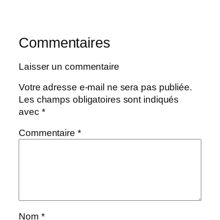
Commentaires
Laisser un commentaire
Votre adresse e-mail ne sera pas publiée.
Les champs obligatoires sont indiqués
avec
*
Commentaire
*
Nom
*