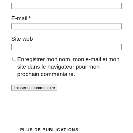
E-mail
*
Site web
Enregistrer mon nom, mon e-mail et mon
site dans le navigateur pour mon
prochain commentaire.
PLUS DE PUBLICATIONS