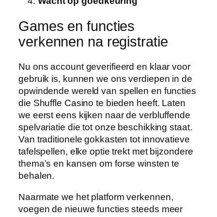
Wacht op goedkeuring
Games en functies
verkennen na registratie
Nu ons account geverifieerd en klaar voor
gebruik is, kunnen we ons verdiepen in de
opwindende wereld van spellen en functies
die Shuffle Casino te bieden heeft. Laten
we eerst eens kijken naar de verbluffende
spelvariatie die tot onze beschikking staat.
Van traditionele gokkasten tot innovatieve
tafelspellen, elke optie trekt met bijzondere
thema’s en kansen om forse winsten te
behalen.
Naarmate we het platform verkennen,
voegen de nieuwe functies steeds meer