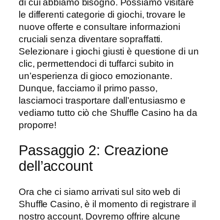
di cui abbiamo bisogno. Possiamo visitare
le differenti categorie di giochi, trovare le
nuove offerte e consultare informazioni
cruciali senza diventare sopraffatti.
Selezionare i giochi giusti è questione di un
clic, permettendoci di tuffarci subito in
un’esperienza di gioco emozionante.
Dunque, facciamo il primo passo,
lasciamoci trasportare dall’entusiasmo e
vediamo tutto ciò che Shuffle Casino ha da
proporre!
Passaggio 2: Creazione
dell’account
Ora che ci siamo arrivati sul sito web di
Shuffle Casino, è il momento di registrare il
nostro account. Dovremo offrire alcune