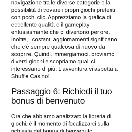
navigazione tra le diverse categorie e la
possibilità di trovare i propri giochi preferiti
con pochi clic. Apprezziamo la grafica di
eccellente qualità e il gameplay
entusiasmante che ci divertono per ore.
Inoltre, i costanti aggiornamenti significano
che c’è sempre qualcosa di nuovo da
scoprire. Quindi, immergiamoci, proviamo
diversi giochi e scopriamo quali ci
interessano di più. L’avventura vi aspetta a
Shuffle Casino!
Passaggio 6: Richiedi il tuo
bonus di benvenuto
Ora che abbiamo analizzato la libreria di
giochi, è il momento di focalizzarci sulla
richiesta del bonus di benvenuto.