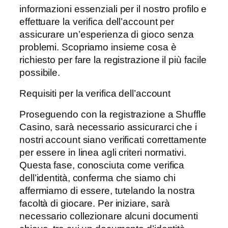
informazioni essenziali per il nostro profilo e
effettuare la verifica dell’account per
assicurare un’esperienza di gioco senza
problemi. Scopriamo insieme cosa è
richiesto per fare la registrazione il più facile
possibile.
Requisiti per la verifica dell’account
Proseguendo con la registrazione a Shuffle
Casino, sarà necessario assicurarci che i
nostri account siano verificati correttamente
per essere in linea agli criteri normativi.
Questa fase, conosciuta come verifica
dell’identità, conferma che siamo chi
affermiamo di essere, tutelando la nostra
facoltà di giocare. Per iniziare, sarà
necessario collezionare alcuni documenti