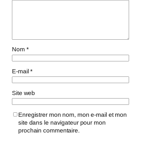
Nom
*
E-mail
*
Site web
Enregistrer mon nom, mon e-mail et mon
site dans le navigateur pour mon
prochain commentaire.