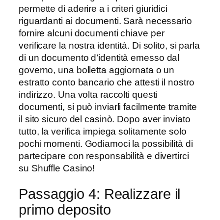
permette di aderire a i criteri giuridici
riguardanti ai documenti. Sarà necessario
fornire alcuni documenti chiave per
verificare la nostra identità. Di solito, si parla
di un documento d’identità emesso dal
governo, una bolletta aggiornata o un
estratto conto bancario che attesti il nostro
indirizzo. Una volta raccolti questi
documenti, si può inviarli facilmente tramite
il sito sicuro del casinò. Dopo aver inviato
tutto, la verifica impiega solitamente solo
pochi momenti. Godiamoci la possibilità di
partecipare con responsabilità e divertirci
su Shuffle Casino!
Passaggio 4: Realizzare il
primo deposito