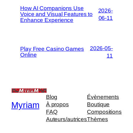
How AI Companions Use
2026-
Voice and Visual Features to
06-11
Enhance Experience
2026-05-
Play Free Casino Games
Online
11
Blog
Évènements
Myriam
À propos
Boutique
FAQ
Compositions
Auteurs/autrices
Thèmes