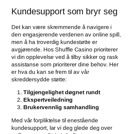
Kundesupport som bryr seg
Det kan være skremmende å navigere i
den engasjerende verdenen av online spill,
men å ha troverdig kundestøtte er
avgjørende. Hos Shuffle Casino prioriterer
vi din opplevelse ved å tilby sikker og rask
assistanse som prioriterer dine behov. Her
er hva du kan se frem til av vår
skreddersydde støtte:
Tilgjengelighet døgnet rundt
Ekspertveiledning
Brukervennlig samhandling
Med vår forpliktelse til enestående
kundesupport, lar vi deg glede deg over