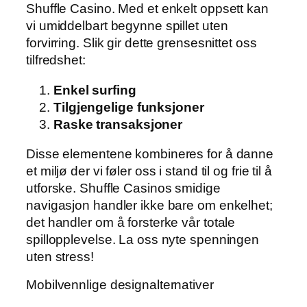
Shuffle Casino. Med et enkelt oppsett kan
vi umiddelbart begynne spillet uten
forvirring. Slik gir dette grensesnittet oss
tilfredshet:
Enkel surfing
Tilgjengelige funksjoner
Raske transaksjoner
Disse elementene kombineres for å danne
et miljø der vi føler oss i stand til og frie til å
utforske. Shuffle Casinos smidige
navigasjon handler ikke bare om enkelhet;
det handler om å forsterke vår totale
spillopplevelse. La oss nyte spenningen
uten stress!
Mobilvennlige designalternativer