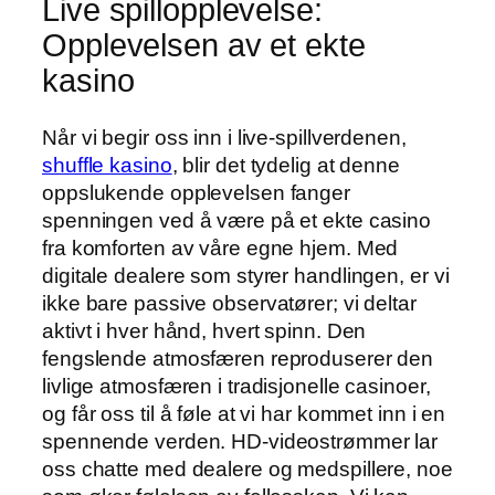
Live spillopplevelse:
Opplevelsen av et ekte
kasino
Når vi begir oss inn i live-spillverdenen,
shuffle kasino
, blir det tydelig at denne
oppslukende opplevelsen fanger
spenningen ved å være på et ekte casino
fra komforten av våre egne hjem. Med
digitale dealere som styrer handlingen, er vi
ikke bare passive observatører; vi deltar
aktivt i hver hånd, hvert spinn. Den
fengslende atmosfæren reproduserer den
livlige atmosfæren i tradisjonelle casinoer,
og får oss til å føle at vi har kommet inn i en
spennende verden. HD-videostrømmer lar
oss chatte med dealere og medspillere, noe