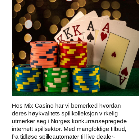
Hos Mix Casino har vi bemerked hvordan
deres høykvalitets spillkolleksjon virkelig
utmerker seg i Norges konkurransepregede
internett spillsektor. Med mangfoldige tilbud,
fra tidløse spilleautomater til live dealer-