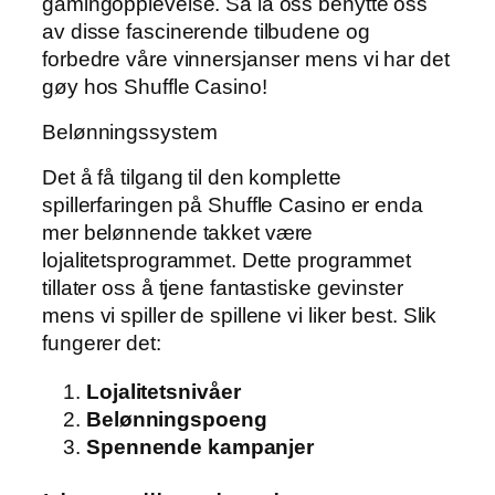
gamingopplevelse. Så la oss benytte oss
av disse fascinerende tilbudene og
forbedre våre vinnersjanser mens vi har det
gøy hos Shuffle Casino!
Belønningssystem
Det å få tilgang til den komplette
spillerfaringen på Shuffle Casino er enda
mer belønnende takket være
lojalitetsprogrammet. Dette programmet
tillater oss å tjene fantastiske gevinster
mens vi spiller de spillene vi liker best. Slik
fungerer det:
Lojalitetsnivåer
Belønningspoeng
Spennende kampanjer