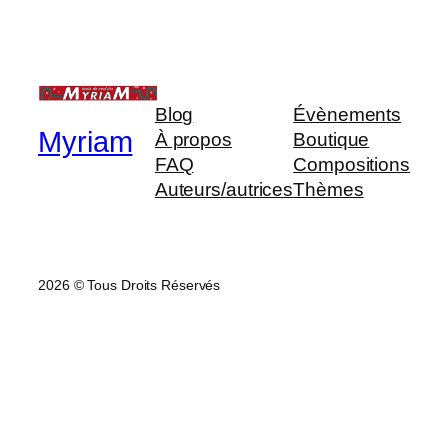
Blog
Évènements
Myriam
À propos
Boutique
FAQ
Compositions
Auteurs/autrices
Thèmes
2026 © Tous Droits Réservés