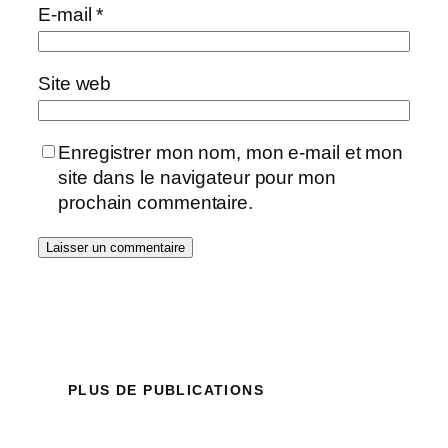
E-mail
*
Site web
Enregistrer mon nom, mon e-mail et mon
site dans le navigateur pour mon
prochain commentaire.
PLUS DE PUBLICATIONS