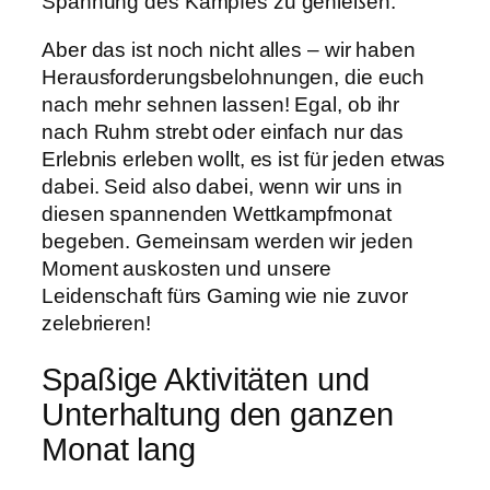
Spannung des Kampfes zu genießen.
Aber das ist noch nicht alles – wir haben
Herausforderungsbelohnungen, die euch
nach mehr sehnen lassen! Egal, ob ihr
nach Ruhm strebt oder einfach nur das
Erlebnis erleben wollt, es ist für jeden etwas
dabei. Seid also dabei, wenn wir uns in
diesen spannenden Wettkampfmonat
begeben. Gemeinsam werden wir jeden
Moment auskosten und unsere
Leidenschaft fürs Gaming wie nie zuvor
zelebrieren!
Spaßige Aktivitäten und
Unterhaltung den ganzen
Monat lang