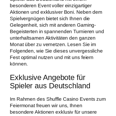
besonderen Event voller einzigartiger
Aktionen und exklusiver Boni. Neben dem
Spielvergnügen bietet sich Ihnen die
Gelegenheit, sich mit anderen Gaming-
Begeisterten in spannenden Turnieren und
unterhaltsamen Aktivitäten den ganzen
Monat über zu vernetzen. Lesen Sie im
Folgenden, wie Sie dieses unvergessliche
Fest optimal nutzen und mit uns feiern
können.
Exklusive Angebote für
Spieler aus Deutschland
Im Rahmen des Shuffle Casino Events zum
Feiermonat freuen wir uns, Ihnen
besondere Aktionen exklusiv für unsere