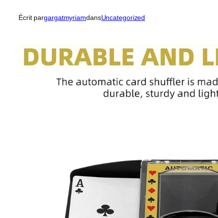
Écrit par
gargatmyriam
dans
Uncategorized