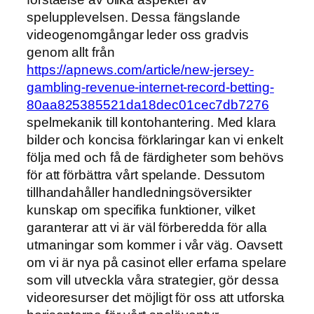
spelupplevelsen. Dessa fängslande
videogenomgångar leder oss gradvis
genom allt från
https://apnews.com/article/new-jersey-
gambling-revenue-internet-record-betting-
80aa825385521da18dec01cec7db7276
spelmekanik till kontohantering. Med klara
bilder och koncisa förklaringar kan vi enkelt
följa med och få de färdigheter som behövs
för att förbättra vårt spelande. Dessutom
tillhandahåller handledningsöversikter
kunskap om specifika funktioner, vilket
garanterar att vi är väl förberedda för alla
utmaningar som kommer i vår väg. Oavsett
om vi är nya på casinot eller erfarna spelare
som vill utveckla våra strategier, gör dessa
videoresurser det möjligt för oss att utforska