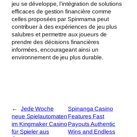
jeu se développe, l’intégration de solutions
efficaces de gestion financière comme
celles proposées par Spinmama peut
contribuer à des expériences de jeu plus
salubres et permettre aux joueurs de
prendre des décisions financières
informées, encourageant ainsi un
environnement de jeu plus durable.
←
Jede Woche
Spinanga Casino
neue Spielautomaten
Features Fast
im Kingmaker Casino
Payouts Authentic
für Spieler aus
Wins and Endless