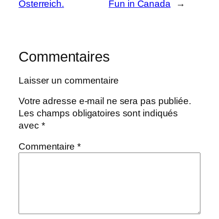
Österreich.
Fun in Canada
→
Commentaires
Laisser un commentaire
Votre adresse e-mail ne sera pas publiée.
Les champs obligatoires sont indiqués
avec
*
Commentaire
*