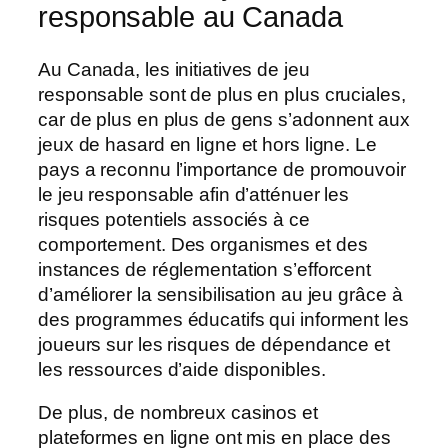
responsable au Canada
Au Canada, les initiatives de jeu
responsable sont de plus en plus cruciales,
car de plus en plus de gens s’adonnent aux
jeux de hasard en ligne et hors ligne. Le
pays a reconnu l’importance de promouvoir
le jeu responsable afin d’atténuer les
risques potentiels associés à ce
comportement. Des organismes et des
instances de réglementation s’efforcent
d’améliorer la sensibilisation au jeu grâce à
des programmes éducatifs qui informent les
joueurs sur les risques de dépendance et
les ressources d’aide disponibles.
De plus, de nombreux casinos et
plateformes en ligne ont mis en place des