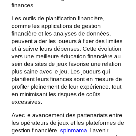
finances.
Les outils de planification financière,
comme les applications de gestion
financière et les analyses de données,
peuvent aider les joueurs à fixer des limites
et à suivre leurs dépenses. Cette évolution
vers une meilleure éducation financière au
sein des sites de jeux favorise une relation
plus saine avec le jeu. Les joueurs qui
planifient leurs finances sont en mesure de
profiter pleinement de leur expérience, tout
en minimisant les risques de coûts
excessives.
Avec le avancement des partenariats entre
les opérateurs de jeux et les plateformes de
gestion financière,
spinmama
, l’avenir