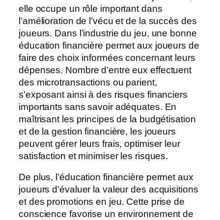
elle occupe un rôle important dans
l’amélioration de l’vécu et de la succès des
joueurs. Dans l’industrie du jeu, une bonne
éducation financière permet aux joueurs de
faire des choix informées concernant leurs
dépenses. Nombre d’entre eux effectuent
des microtransactions ou parient,
s’exposant ainsi à des risques financiers
importants sans savoir adéquates. En
maîtrisant les principes de la budgétisation
et de la gestion financière, les joueurs
peuvent gérer leurs frais, optimiser leur
satisfaction et minimiser les risques.
De plus, l’éducation financière permet aux
joueurs d’évaluer la valeur des acquisitions
et des promotions en jeu. Cette prise de
conscience favorise un environnement de