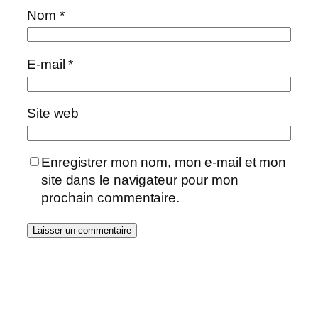
Nom
*
E-mail
*
Site web
Enregistrer mon nom, mon e-mail et mon
site dans le navigateur pour mon
prochain commentaire.