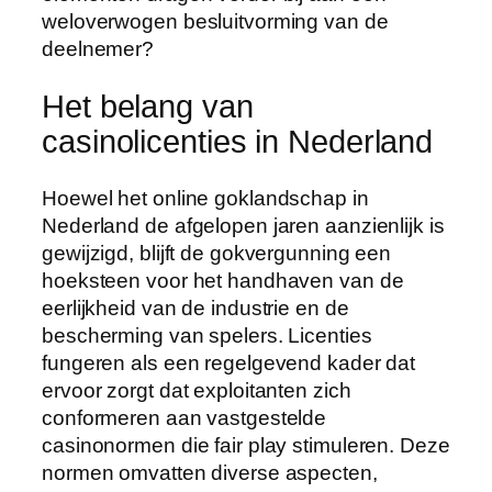
weloverwogen besluitvorming van de
deelnemer?
Het belang van
casinolicenties in Nederland
Hoewel het online goklandschap in
Nederland de afgelopen jaren aanzienlijk is
gewijzigd, blijft de gokvergunning een
hoeksteen voor het handhaven van de
eerlijkheid van de industrie en de
bescherming van spelers. Licenties
fungeren als een regelgevend kader dat
ervoor zorgt dat exploitanten zich
conformeren aan vastgestelde
casinonormen die fair play stimuleren. Deze
normen omvatten diverse aspecten,