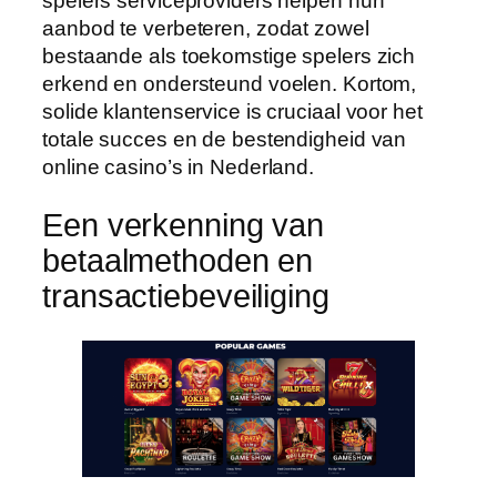
spelers serviceproviders helpen hun
aanbod te verbeteren, zodat zowel
bestaande als toekomstige spelers zich
erkend en ondersteund voelen. Kortom,
solide klantenservice is cruciaal voor het
totale succes en de bestendigheid van
online casino’s in Nederland.
Een verkenning van
betaalmethoden en
transactiebeveiliging