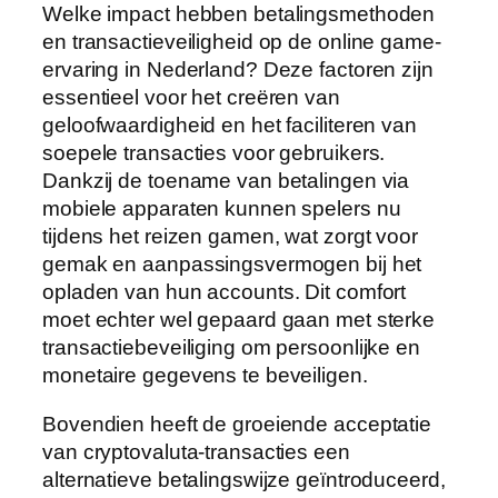
Welke impact hebben betalingsmethoden
en transactieveiligheid op de online game-
ervaring in Nederland? Deze factoren zijn
essentieel voor het creëren van
geloofwaardigheid en het faciliteren van
soepele transacties voor gebruikers.
Dankzij de toename van betalingen via
mobiele apparaten kunnen spelers nu
tijdens het reizen gamen, wat zorgt voor
gemak en aanpassingsvermogen bij het
opladen van hun accounts. Dit comfort
moet echter wel gepaard gaan met sterke
transactiebeveiliging om persoonlijke en
monetaire gegevens te beveiligen.
Bovendien heeft de groeiende acceptatie
van cryptovaluta-transacties een
alternatieve betalingswijze geïntroduceerd,