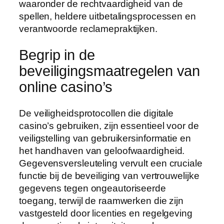
waaronder de rechtvaardigheid van de
spellen, heldere uitbetalingsprocessen en
verantwoorde reclamepraktijken.
Begrip in de
beveiligingsmaatregelen van
online casino’s
De veiligheidsprotocollen die digitale
casino’s gebruiken, zijn essentieel voor de
veiligstelling van gebruikersinformatie en
het handhaven van geloofwaardigheid.
Gegevensversleuteling vervult een cruciale
functie bij de beveiliging van vertrouwelijke
gegevens tegen ongeautoriseerde
toegang, terwijl de raamwerken die zijn
vastgesteld door licenties en regelgeving