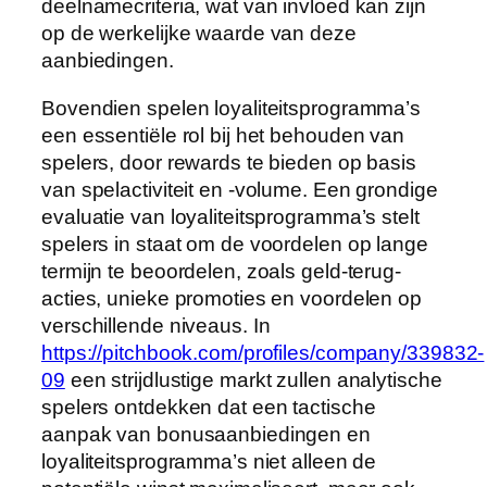
deelnamecriteria, wat van invloed kan zijn
op de werkelijke waarde van deze
aanbiedingen.
Bovendien spelen loyaliteitsprogramma’s
een essentiële rol bij het behouden van
spelers, door rewards te bieden op basis
van spelactiviteit en -volume. Een grondige
evaluatie van loyaliteitsprogramma’s stelt
spelers in staat om de voordelen op lange
termijn te beoordelen, zoals geld-terug-
acties, unieke promoties en voordelen op
verschillende niveaus. In
https://pitchbook.com/profiles/company/339832-
09
een strijdlustige markt zullen analytische
spelers ontdekken dat een tactische
aanpak van bonusaanbiedingen en
loyaliteitsprogramma’s niet alleen de