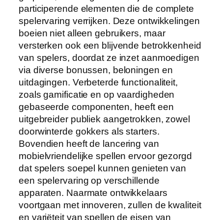
participerende elementen die de complete
spelervaring verrijken. Deze ontwikkelingen
boeien niet alleen gebruikers, maar
versterken ook een blijvende betrokkenheid
van spelers, doordat ze inzet aanmoedigen
via diverse bonussen, beloningen en
uitdagingen. Verbeterde functionaliteit,
zoals gamificatie en op vaardigheden
gebaseerde componenten, heeft een
uitgebreider publiek aangetrokken, zowel
doorwinterde gokkers als starters.
Bovendien heeft de lancering van
mobielvriendelijke spellen ervoor gezorgd
dat spelers soepel kunnen genieten van
een spelervaring op verschillende
apparaten. Naarmate ontwikkelaars
voortgaan met innoveren, zullen de kwaliteit
en variëteit van spellen de eisen van