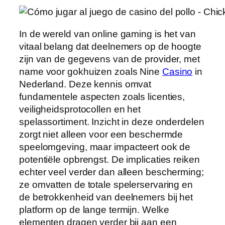
In de wereld van online gaming is het van
vitaal belang dat deelnemers op de hoogte
zijn van de gegevens van de provider, met
name voor gokhuizen zoals Nine
Casino
in
Nederland. Deze kennis omvat
fundamentele aspecten zoals licenties,
veiligheidsprotocollen en het
spelassortiment. Inzicht in deze onderdelen
zorgt niet alleen voor een beschermde
speelomgeving, maar impacteert ook de
potentiële opbrengst. De implicaties reiken
echter veel verder dan alleen bescherming;
ze omvatten de totale spelerservaring en
de betrokkenheid van deelnemers bij het
platform op de lange termijn. Welke
elementen dragen verder bij aan een