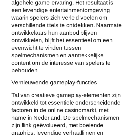
algehele game-ervaring. Het resultaat is
een levendige entertainmentomgeving
waarin spelers zich verleid voelen om
verschillende titels te ontdekken. Naarmate
ontwikkelaars hun aanbod blijven
ontwikkelen, blijft het essentieel om een
evenwicht te vinden tussen
spelmechanismen en aantrekkelijke
content om de interesse van spelers te
behouden.
Vernieuwende gameplay-functies
Tal van creatieve gameplay-elementen zijn
ontwikkeld tot essentiële onderscheidende
factoren in de online casinomarkt, met
name in Nederland. De spelmechanismen
zijn flink geëvolueerd, met boeiende
graphics, levendige verhaallijnen en