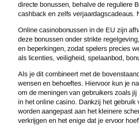
directe bonussen, behalve de reguliere B
cashback en zelfs verjaardagscadeaus. N
Online casinobonussen in de EU zijn afha
deze bonussen onder strikte regelgeving, 
en beperkingen, zodat spelers precies we
als licenties, veiligheid, spelaanbod, b
Als je dit combineert met de bovenstaand
wensen en behoeftes. Hiervoor kun je nat
om de meningen van gebruikers zoals jij 
in het online casino. Dankzij het gebru
worden aangepast aan het kleinere scherm
verkrijgen en het enige dat je ervoor hoef