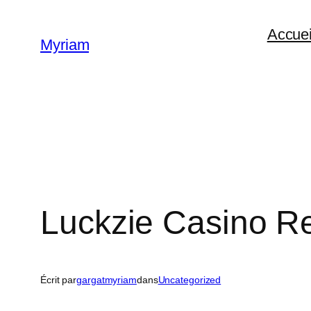
Accuei
Myriam
Luckzie Casino R
Écrit par
gargatmyriam
dans
Uncategorized