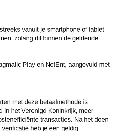
streeks vanuit je smartphone of tablet.
emen, zolang dit binnen de geldende
ragmatic Play en NetEnt, aangevuld met
storten met deze betaalmethode is
d in het Verenigd Koninkrijk, meer
stenefficiënte transacties. Na het doen
verificatie heb je een geldig