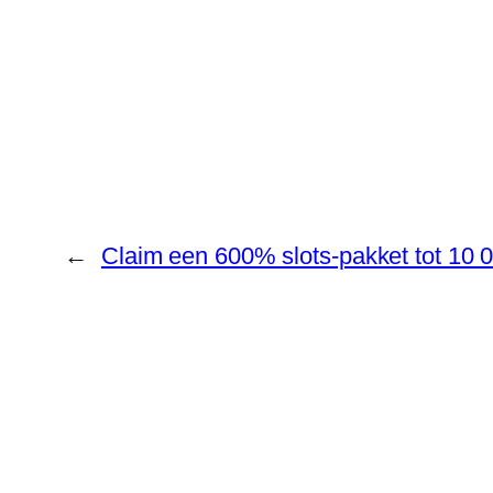
←
Claim een 600% slots-pakket tot 10 