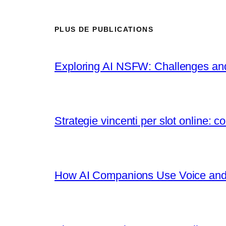
PLUS DE PUBLICATIONS
Exploring AI NSFW: Challenges a
Strategie vincenti per slot online:
How AI Companions Use Voice and 