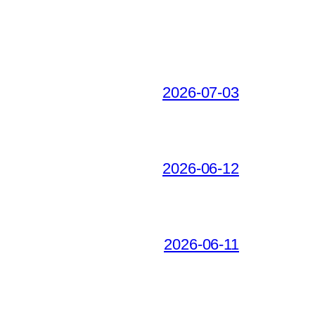
2026-07-03
2026-06-12
2026-06-11