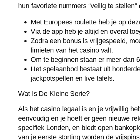
hun favoriete nummers “veilig te stellen
Met Europees roulette heb je op de
Via de app heb je altijd en overal to
Zodra een bonus is vrijgespeeld, mo
limieten van het casino valt.
Om te beginnen staan er meer dan 600
Het spelaanbod bestaat uit honderd
jackpotspellen en live tafels.
Wat Is De Kleine Serie?
Als het casino legaal is en je vrijwillig 
eenvoudig en je hoeft er geen nieuwe rek
specifiek Londen, en biedt open bankoplo
van je eerste storting worden de vrijspin