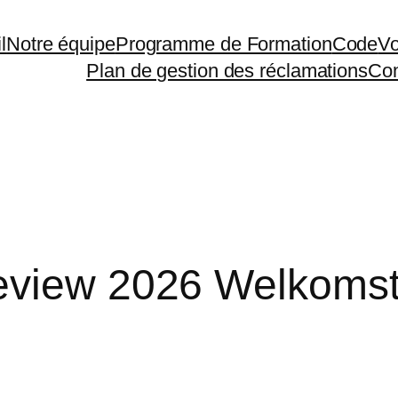
l
Notre équipe
Programme de Formation
Code
Vo
Plan de gestion des réclamations
Con
eview 2026 Welkomstp