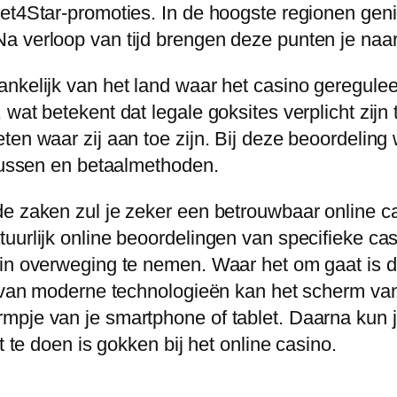
et4Star-promoties. In de hoogste regionen geni
a verloop van tijd brengen deze punten je naar
nkelijk van het land waar het casino geregule
wat betekent dat legale goksites verplicht zijn
ten waar zij aan toe zijn. Bij deze beoordeling
onussen en betaalmethoden.
e zaken zul je zeker een betrouwbaar online cas
uurlijk online beoordelingen van specifieke cas
in overweging te nemen. Waar het om gaat is da
ik van moderne technologieën kan het scherm va
pje van je smartphone of tablet. Daarna kun je
t te doen is gokken bij het online casino.