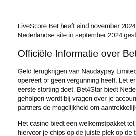
LiveScore Bet heeft eind november 2024 d
Nederlandse site in september 2024 gesl
Officiële Informatie over Be
Geld terugkrijgen van Naudaypay Limited n
opereert of geen vergunning heeft. Let e
eerste storting doet. Bet4Star biedt Nede
geholpen wordt bij vragen over je accoun
partners de mogelijkheid om aantrekkelij
Het casino biedt een welkomstpakket tot €
hiervoor je chips op de juiste plek op de