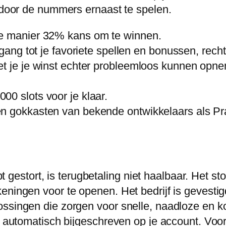
” door de nummers ernaast te spelen.
ze manier 32% kans om te winnen.
egang tot je favoriete spellen en bonussen, recht
et je je winst echter probleemloos kunnen opn
0 slots voor je klaar.
en gokkasten van bekende ontwikkelaars als P
hebt gestort, is terugbetaling niet haalbaar. Het 
eningen voor te openen. Het bedrijf is gevestig
ssingen die zorgen voor snelle, naadloze en ko
s automatisch bijgeschreven op je account. Voor 