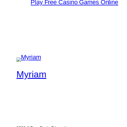
Play Free Casino Games Online
Myriam