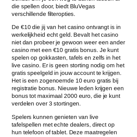
die spellen door, biedt BluVegas
verschillende filteropties.
De €10 die jij van het casino ontvangt is in
werkelijkheid echt geld. Bevalt het casino
niet dan probeer je gewoon weer een ander
casino met een €10 gratis bonus. Je kunt
spelen op gokkasten, tafels en zelfs in het
live casino. Er is geen storting nodig om het
gratis speelgeld in jouw account te krijgen.
Het is een zogenoemde 10 euro gratis bij
registratie bonus. Nieuwe leden krijgen een
bonus tot maximaal 2000 euro, die je kunt
verdelen over 3 stortingen.
Spelers kunnen genieten van live
tafelspellen met echte dealers, direct op
hun telefoon of tablet. Deze maatregelen