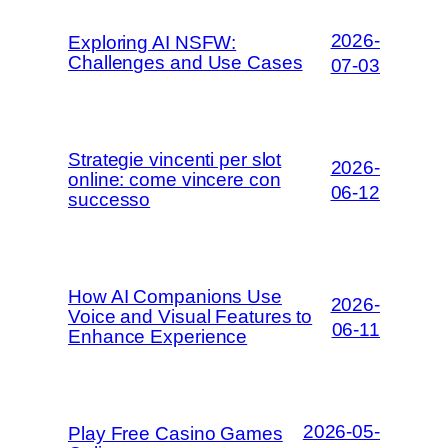
2026-
Exploring AI NSFW:
Challenges and Use Cases
07-03
Strategie vincenti per slot
2026-
online: come vincere con
06-12
successo
How AI Companions Use
2026-
Voice and Visual Features to
06-11
Enhance Experience
2026-05-
Play Free Casino Games