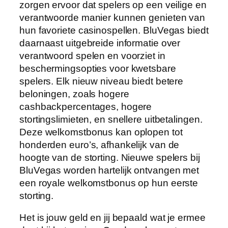
zorgen ervoor dat spelers op een veilige en
verantwoorde manier kunnen genieten van
hun favoriete casinospellen. BluVegas biedt
daarnaast uitgebreide informatie over
verantwoord spelen en voorziet in
beschermingsopties voor kwetsbare
spelers. Elk nieuw niveau biedt betere
beloningen, zoals hogere
cashbackpercentages, hogere
stortingslimieten, en snellere uitbetalingen.
Deze welkomstbonus kan oplopen tot
honderden euro’s, afhankelijk van de
hoogte van de storting. Nieuwe spelers bij
BluVegas worden hartelijk ontvangen met
een royale welkomstbonus op hun eerste
storting.
Het is jouw geld en jij bepaald wat je ermee