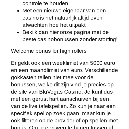
controle te houden.
Met een nieuwe eigenaar van een
casino is het natuurlijk altijd even
afwachten hoe het uitpakt.
Bekijk dan hier onze pagina met de
beste casinobonussen zonder storting!
Welcome bonus for high rollers
Er geldt ook een weeklimiet van 5000 euro
en een maandlimiet van euro. Verschillende
gokkasten tellen niet mee voor de
bonussen, welke dit zijn vind je precies op
de site van BluVegas Casino. Je kunt dus
met een gerust hart aanschuiven bij een
van de live tafelspellen. Zo kun je naar een
specifiek spel op zoek gaan, maar kun je
ook filteren op de provider of op spellen met
bonus. Om je een weg te banen tussen al