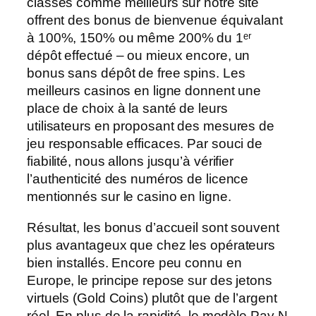
classés comme meilleurs sur notre site
offrent des bonus de bienvenue équivalant
à 100%, 150% ou même 200% du 1ᵉʳ
dépôt effectué – ou mieux encore, un
bonus sans dépôt de free spins. Les
meilleurs casinos en ligne donnent une
place de choix à la santé de leurs
utilisateurs en proposant des mesures de
jeu responsable efficaces. Par souci de
fiabilité, nous allons jusqu’à vérifier
l’authenticité des numéros de licence
mentionnés sur le casino en ligne.
Résultat, les bonus d’accueil sont souvent
plus avantageux que chez les opérateurs
bien installés. Encore peu connu en
Europe, le principe repose sur des jetons
virtuels (Gold Coins) plutôt que de l’argent
réel. En plus de la rapidité, le modèle Pay N