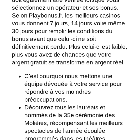
sélectionnez un opérateur et ses bonus.
Selon Playbonus.fr, les meilleurs casinos
vous donnent 7 jours, 14 jours voire même
30 jours pour remplir les conditions du
bonus avant que celui-ci ne soit
définitivement perdu. Plus celui-ci est faible,
plus vous avez de chances que votre
argent gratuit se transforme en argent réel.
C’est pourquoi nous mettons une
équipe dévouée à votre service pour
répondre à vos moindres
préoccupations.
Découvrez tous les lauréats et
nommés de la 35e cérémonie des
Molières, récompensant les meilleurs
spectacles de l’année écoulée
programmés dans les théâtres