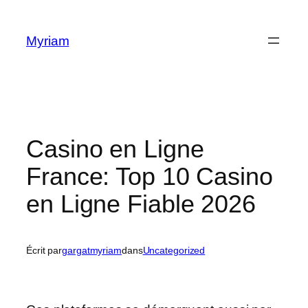
Myriam
Casino en Ligne
France: Top 10 Casino
en Ligne Fiable 2026
Écrit par
gargatmyriam
dans
Uncategorized