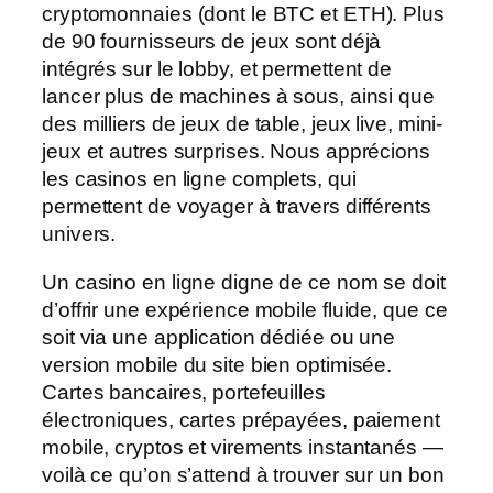
cryptomonnaies (dont le BTC et ETH). Plus
de 90 fournisseurs de jeux sont déjà
intégrés sur le lobby, et permettent de
lancer plus de machines à sous, ainsi que
des milliers de jeux de table, jeux live, mini-
jeux et autres surprises. Nous apprécions
les casinos en ligne complets, qui
permettent de voyager à travers différents
univers.
Un casino en ligne digne de ce nom se doit
d’offrir une expérience mobile fluide, que ce
soit via une application dédiée ou une
version mobile du site bien optimisée.
Cartes bancaires, portefeuilles
électroniques, cartes prépayées, paiement
mobile, cryptos et virements instantanés —
voilà ce qu’on s’attend à trouver sur un bon