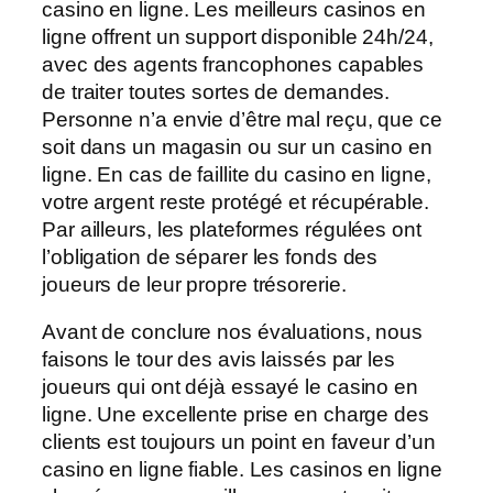
casino en ligne. Les meilleurs casinos en
ligne offrent un support disponible 24h/24,
avec des agents francophones capables
de traiter toutes sortes de demandes.
Personne n’a envie d’être mal reçu, que ce
soit dans un magasin ou sur un casino en
ligne. En cas de faillite du casino en ligne,
votre argent reste protégé et récupérable.
Par ailleurs, les plateformes régulées ont
l’obligation de séparer les fonds des
joueurs de leur propre trésorerie.
Avant de conclure nos évaluations, nous
faisons le tour des avis laissés par les
joueurs qui ont déjà essayé le casino en
ligne. Une excellente prise en charge des
clients est toujours un point en faveur d’un
casino en ligne fiable. Les casinos en ligne