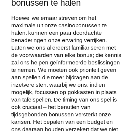
bonussen te halen
Hoewel we ernaar streven om het
maximale uit onze casinobonussen te
halen, kunnen een paar doordachte
benaderingen onze ervaring verrijken.
Laten we ons allereerst familiariseren met
de voorwaarden van elke bonus; die kennis
zal ons helpen geïnformeerde beslissingen
te nemen. We moeten ook prioriteit geven
aan spellen die meer bijdragen aan de
inzetvereisten, waarbij we ons, indien
mogelijk, focussen op gokkasten in plaats
van tafelspellen. De timing van ons spel is
ook cruciaal – het benutten van
tijdsgebonden bonussen versterkt onze
kansen. Het bepalen van een budget en
ons daaraan houden verzekert dat we niet