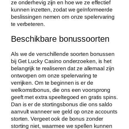
ze onderhevig zijn en hoe we ze effectief
kunnen inzetten, zodat we geïnformeerde
beslissingen nemen om onze spelervaring
te verbeteren.
Beschikbare bonussoorten
Als we de verschillende soorten bonussen
bij Get Lucky Casino onderzoeken, is het
belangrijk te realiseren dat ze allemaal zijn
ontworpen om onze spelervaring te
verrijken. Om te beginnen is er de
welkomstbonus, die ons een voorsprong
geeft met extra speeltegoed en gratis spins.
Dan is er de stortingsbonus die ons saldo
aanvult wanneer we geld op onze accounts
storten. Vergeet ook de bonus zonder
storting niet, waarmee we spellen kunnen