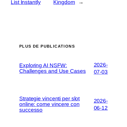
List Instantly
Kingdom
→
PLUS DE PUBLICATIONS
2026-
Exploring AI NSFW:
Challenges and Use Cases
07-03
Strategie vincenti per slot
2026-
online: come vincere con
06-12
successo