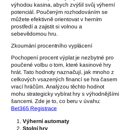
výhodou kasina, abych zvýšil svůj výherní
potenciál. Poučeným rozhodováním se
můžete efektivně orientovat v herním
prostředí a zajistit si volnou a
sebevědomou hru.
Zkoumání procentního vyplácení
Pochopení procent výplat je nezbytné pro
poučené volbu o tom, které kasinové hry
hrát. Tato hodnoty naznačují, jak mnoho z
celkových vsazených financí se hra časem
vrací hráčům. Analýzou těchto hodnot
mohu strategicky vybírat hry s výhodnějšími
šancemi. Zde je to, co beru v úvahu:
Bet365 Registrace
Výherní automaty
Stolní hry