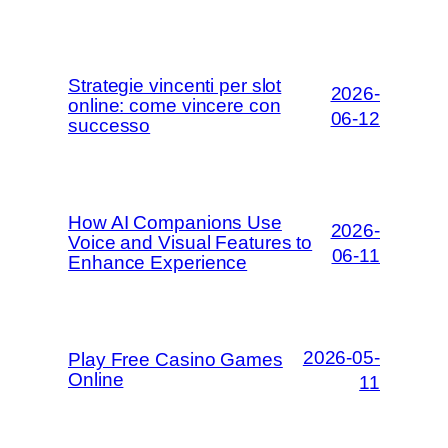
Strategie vincenti per slot
2026-
online: come vincere con
06-12
successo
How AI Companions Use
2026-
Voice and Visual Features to
06-11
Enhance Experience
2026-05-
Play Free Casino Games
Online
11