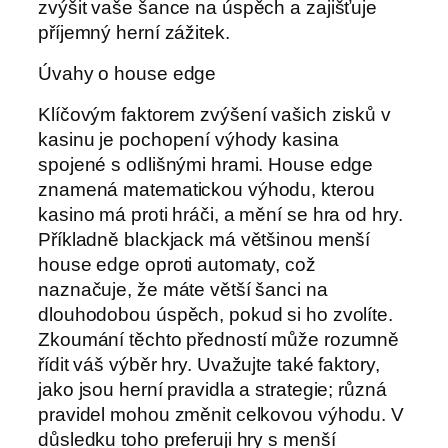
zvýšit vaše šance na úspěch a zajišťuje
příjemný herní zážitek.
Úvahy o house edge
Klíčovým faktorem zvýšení vašich zisků v
kasinu je pochopení výhody kasina
spojené s odlišnými hrami. House edge
znamená matematickou výhodu, kterou
kasino má proti hráči, a mění se hra od hry.
Příkladně blackjack má většinou menší
house edge oproti automaty, což
naznačuje, že máte větší šanci na
dlouhodobou úspěch, pokud si ho zvolíte.
Zkoumání těchto předností může rozumně
řídit váš výběr hry. Uvažujte také faktory,
jako jsou herní pravidla a strategie; různá
pravidel mohou změnit celkovou výhodu. V
důsledku toho preferuji hry s menší