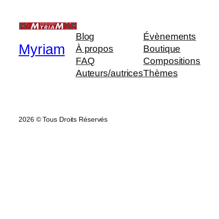
Blog
Évènements
Myriam
À propos
Boutique
FAQ
Compositions
Auteurs/autrices
Thèmes
2026 © Tous Droits Réservés