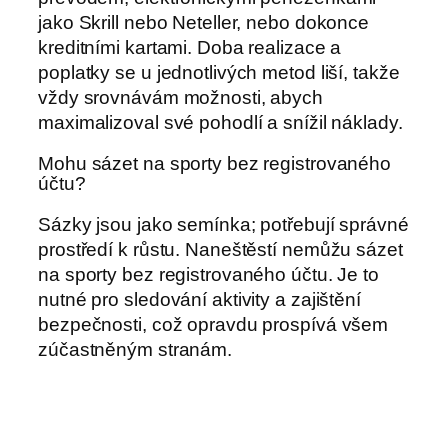
jako Skrill nebo Neteller, nebo dokonce
kreditními kartami. Doba realizace a
poplatky se u jednotlivých metod liší, takže
vždy srovnávám možnosti, abych
maximalizoval své pohodlí a snížil náklady.
Mohu sázet na sporty bez registrovaného
účtu?
Sázky jsou jako semínka; potřebují správné
prostředí k růstu. Naneštěstí nemůžu sázet
na sporty bez registrovaného účtu. Je to
nutné pro sledování aktivity a zajištění
bezpečnosti, což opravdu prospívá všem
zúčastněným stranám.