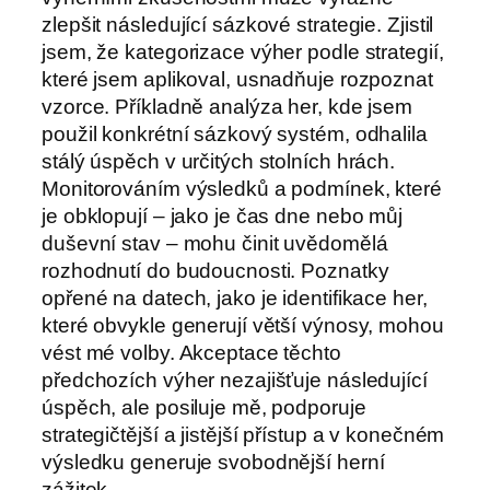
zlepšit následující sázkové strategie. Zjistil
jsem, že kategorizace výher podle strategií,
které jsem aplikoval, usnadňuje rozpoznat
vzorce. Příkladně analýza her, kde jsem
použil konkrétní sázkový systém, odhalila
stálý úspěch v určitých stolních hrách.
Monitorováním výsledků a podmínek, které
je obklopují – jako je čas dne nebo můj
duševní stav – mohu činit uvědomělá
rozhodnutí do budoucnosti. Poznatky
opřené na datech, jako je identifikace her,
které obvykle generují větší výnosy, mohou
vést mé volby. Akceptace těchto
předchozích výher nezajišťuje následující
úspěch, ale posiluje mě, podporuje
strategičtější a jistější přístup a v konečném
výsledku generuje svobodnější herní
zážitek.