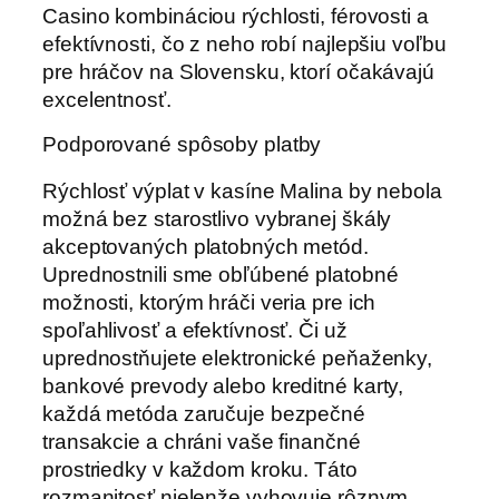
Casino kombináciou rýchlosti, férovosti a
efektívnosti, čo z neho robí najlepšiu voľbu
pre hráčov na Slovensku, ktorí očakávajú
excelentnosť.
Podporované spôsoby platby
Rýchlosť výplat v kasíne Malina by nebola
možná bez starostlivo vybranej škály
akceptovaných platobných metód.
Uprednostnili sme obľúbené platobné
možnosti, ktorým hráči veria pre ich
spoľahlivosť a efektívnosť. Či už
uprednostňujete elektronické peňaženky,
bankové prevody alebo kreditné karty,
každá metóda zaručuje bezpečné
transakcie a chráni vaše finančné
prostriedky v každom kroku. Táto
rozmanitosť nielenže vyhovuje rôznym