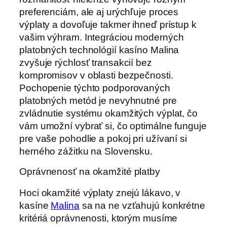
preferenciám, ale aj urýchľuje proces
výplaty a dovoľuje takmer ihneď prístup k
vašim výhram. Integráciou moderných
platobných technológií kasíno Malina
zvyšuje rýchlosť transakcií bez
kompromisov v oblasti bezpečnosti.
Pochopenie týchto podporovaných
platobných metód je nevyhnutné pre
zvládnutie systému okamžitých výplat, čo
vám umožní vybrať si, čo optimálne funguje
pre vaše pohodlie a pokoj pri užívaní si
herného zážitku na Slovensku.
Oprávnenosť na okamžité platby
Hoci okamžité výplaty znejú lákavo, v
kasíne
Malina
sa na ne vzťahujú konkrétne
kritériá oprávnenosti, ktorým musíme