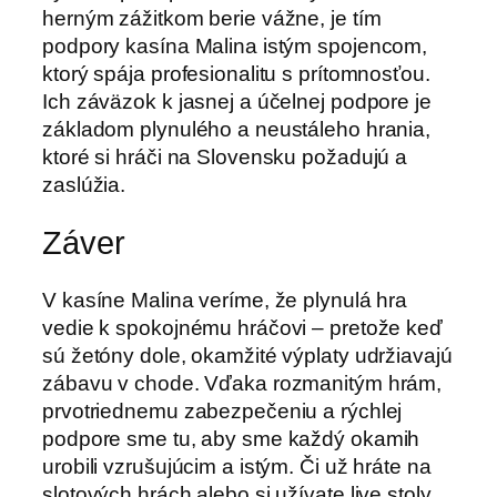
herným zážitkom berie vážne, je tím
podpory kasína Malina istým spojencom,
ktorý spája profesionalitu s prítomnosťou.
Ich záväzok k jasnej a účelnej podpore je
základom plynulého a neustáleho hrania,
ktoré si hráči na Slovensku požadujú a
zaslúžia.
Záver
V kasíne Malina veríme, že plynulá hra
vedie k spokojnému hráčovi – pretože keď
sú žetóny dole, okamžité výplaty udržiavajú
zábavu v chode. Vďaka rozmanitým hrám,
prvotriednemu zabezpečeniu a rýchlej
podpore sme tu, aby sme každý okamih
urobili vzrušujúcim a istým. Či už hráte na
slotových hrách alebo si užívate live stoly