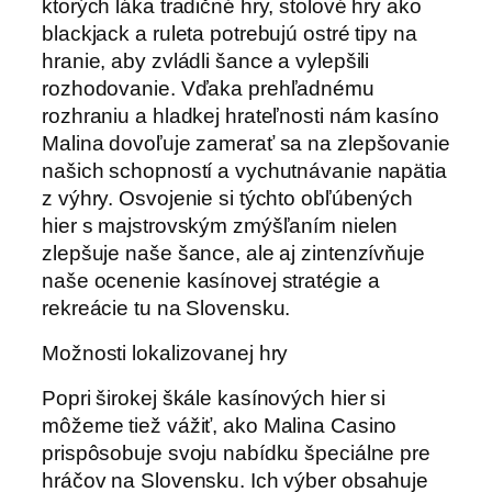
ktorých láka tradičné hry, stolové hry ako
blackjack a ruleta potrebujú ostré tipy na
hranie, aby zvládli šance a vylepšili
rozhodovanie. Vďaka prehľadnému
rozhraniu a hladkej hrateľnosti nám kasíno
Malina dovoľuje zamerať sa na zlepšovanie
našich schopností a vychutnávanie napätia
z výhry. Osvojenie si týchto obľúbených
hier s majstrovským zmýšľaním nielen
zlepšuje naše šance, ale aj zintenzívňuje
naše ocenenie kasínovej stratégie a
rekreácie tu na Slovensku.
Možnosti lokalizovanej hry
Popri širokej škále kasínových hier si
môžeme tiež vážiť, ako Malina Casino
prispôsobuje svoju nabídku špeciálne pre
hráčov na Slovensku. Ich výber obsahuje