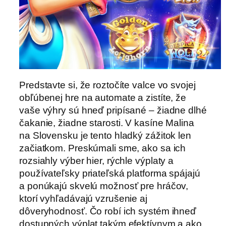
Predstavte si, že roztočíte valce vo svojej
obľúbenej hre na automate a zistíte, že
vaše výhry sú hneď pripísané – žiadne dlhé
čakanie, žiadne starosti. V kasíne Malina
na Slovensku je tento hladký zážitok len
začiatkom. Preskúmali sme, ako sa ich
rozsiahly výber hier, rýchle výplaty a
používateľsky priateľská platforma spájajú
a ponúkajú skvelú možnosť pre hráčov,
ktorí vyhľadávajú vzrušenie aj
dôveryhodnosť. Čo robí ich systém ihneď
dostupných výplat takým efektívnym a ako