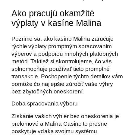
Ako pracujú okamžité
výplaty v kasíne Malina
Pozrime sa, ako kasíno Malina zaručuje
rýchle výplaty promptným spracovaním
výberov a podporou mnohých platobných
metód. Taktiež si skontrolujeme, čo vás
splnomocňuje používať tieto promptné
transakcie. Pochopenie týchto detailov vám
pomôže čo najlepšie zúročiť vaše výhry
bez zbytočných oneskorení.
Doba spracovania výberu
Získanie vašich výhier bez oneskorenia je
prelomové a Malina Casino to presne
poskytuje vďaka svojmu systému