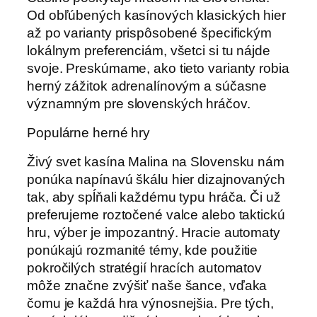
Od obľúbených kasínových klasických hier
až po varianty prispôsobené špecifickým
lokálnym preferenciám, všetci si tu nájde
svoje. Preskúmame, ako tieto varianty robia
herný zážitok adrenalínovým a súčasne
významným pre slovenských hráčov.
Populárne herné hry
Živý svet kasína Malina na Slovensku nám
ponúka napínavú škálu hier dizajnovaných
tak, aby spĺňali každému typu hráča. Či už
preferujeme roztočené valce alebo taktickú
hru, výber je impozantný. Hracie automaty
ponúkajú rozmanité témy, kde použitie
pokročilých stratégií hracích automatov
môže značne zvýšiť naše šance, vďaka
čomu je každá hra výnosnejšia. Pre tých,