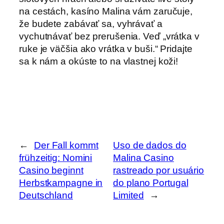
na cestách, kasíno Malina vám zaručuje,
že budete zabávať sa, vyhrávať a
vychutnávať bez prerušenia. Veď „vrátka v
ruke je väčšia ako vrátka v buši.“ Pridajte
sa k nám a okúste to na vlastnej koži!
←
Der Fall kommt
Uso de dados do
frühzeitig: Nomini
Malina Casino
Casino beginnt
rastreado por usuário
Herbstkampagne in
do plano Portugal
Deutschland
Limited
→