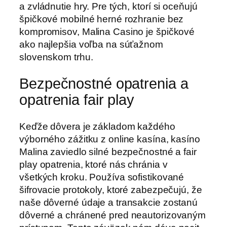
a zvládnutie hry. Pre tých, ktorí si oceňujú
špičkové mobilné herné rozhranie bez
kompromisov, Malina Casino je špičkové
ako najlepšia voľba na súťažnom
slovenskom trhu.
Bezpečnostné opatrenia a
opatrenia fair play
Keďže dôvera je základom každého
výborného zážitku z online kasína, kasíno
Malina zaviedlo silné bezpečnostné a fair
play opatrenia, ktoré nás chránia v
všetkých kroku. Používa sofistikované
šifrovacie protokoly, ktoré zabezpečujú, že
naše dôverné údaje a transakcie zostanú
dôverné a chránené pred neautorizovaným