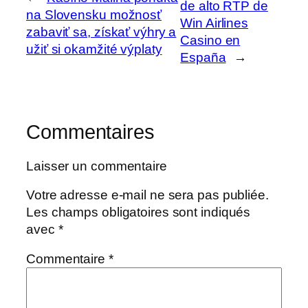
de alto RTP de
na Slovensku možnosť
Win Airlines
zabaviť sa, získať výhry a
Casino en
užiť si okamžité výplaty
España
→
Commentaires
Laisser un commentaire
Votre adresse e-mail ne sera pas publiée.
Les champs obligatoires sont indiqués
avec
*
Commentaire
*