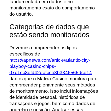
fundamentada em dados e no
monitoramento exato do comportamento
do usuário.
Categorias de dados que
estão sendo monitorados
Devemos compreender os tipos
específicos de
https://apnews.com/article/atlantic-city-
playboy-casino-chips-
07c1cb3efd42dbfbce8b3346565dce14
dados que o Malina Casino monitora para
compreender plenamente seus métodos
de monitoramento. Isso inclui informações
de identidade pessoal, históricos de
transações e jogos, bem como dados de
aparelho e posição. Analisar essas