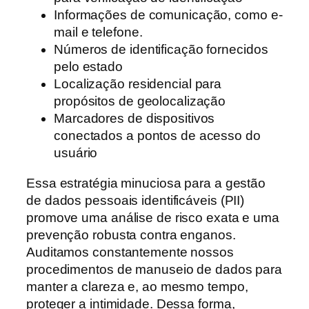
Informações de comunicação, como e-
mail e telefone.
Números de identificação fornecidos
pelo estado
Localização residencial para
propósitos de geolocalização
Marcadores de dispositivos
conectados a pontos de acesso do
usuário
Essa estratégia minuciosa para a gestão
de dados pessoais identificáveis (PII)
promove uma análise de risco exata e uma
prevenção robusta contra enganos.
Auditamos constantemente nossos
procedimentos de manuseio de dados para
manter a clareza e, ao mesmo tempo,
proteger a intimidade. Dessa forma,