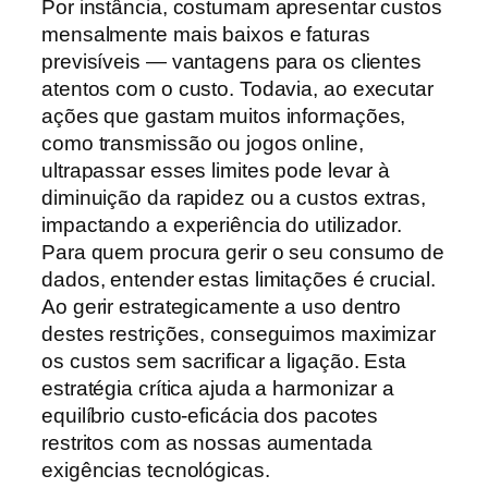
Por instância, costumam apresentar custos
mensalmente mais baixos e faturas
previsíveis — vantagens para os clientes
atentos com o custo. Todavia, ao executar
ações que gastam muitos informações,
como transmissão ou jogos online,
ultrapassar esses limites pode levar à
diminuição da rapidez ou a custos extras,
impactando a experiência do utilizador.
Para quem procura gerir o seu consumo de
dados, entender estas limitações é crucial.
Ao gerir estrategicamente a uso dentro
destes restrições, conseguimos maximizar
os custos sem sacrificar a ligação. Esta
estratégia crítica ajuda a harmonizar a
equilíbrio custo-eficácia dos pacotes
restritos com as nossas aumentada
exigências tecnológicas.