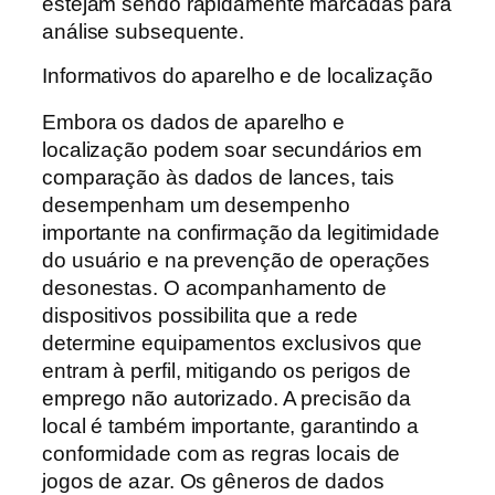
estejam sendo rapidamente marcadas para
análise subsequente.
Informativos do aparelho e de localização
Embora os dados de aparelho e
localização podem soar secundários em
comparação às dados de lances, tais
desempenham um desempenho
importante na confirmação da legitimidade
do usuário e na prevenção de operações
desonestas. O acompanhamento de
dispositivos possibilita que a rede
determine equipamentos exclusivos que
entram à perfil, mitigando os perigos de
emprego não autorizado. A precisão da
local é também importante, garantindo a
conformidade com as regras locais de
jogos de azar. Os gêneros de dados