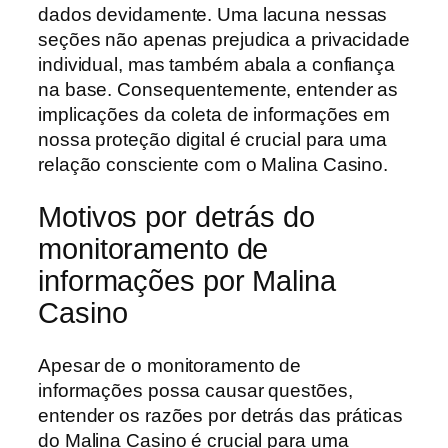
dados devidamente. Uma lacuna nessas
seções não apenas prejudica a privacidade
individual, mas também abala a confiança
na base. Consequentemente, entender as
implicações da coleta de informações em
nossa proteção digital é crucial para uma
relação consciente com o Malina Casino.
Motivos por detrás do
monitoramento de
informações por Malina
Casino
Apesar de o monitoramento de
informações possa causar questões,
entender os razões por detrás das práticas
do Malina Casino é crucial para uma