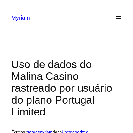
Myriam
Uso de dados do
Malina Casino
rastreado por usuário
do plano Portugal
Limited
Écrit par
gargatmyriam
dans
Uncategorized