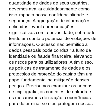
quantidade de dados de seus usuários,
devemos avaliar cuidadosamente como
isso impacta nossa confidencialidade e
segurança. A agregação de informações
delicados levanta preocupações
significativas com a privacidade, sobretudo
tendo em conta o potencial de violações de
informações. O acesso não permitido a
dados pessoais pode conduzir a furto de
identidade ou fraude financeira, elevando
os riscos para os utilizadores. Além disso,
as políticas de tratamento de dados e os
protocolos de proteção do casino têm um
papel fundamental na mitigação desses
perigos. Precisamos examinar os normas
de criptografia, os controles de entrada e
os mecanismos de reação a ocorrências
para determinar se eles protegem nossos