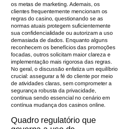
os metas de marketing. Ademais, os
clientes frequentemente mencionam os
regras do casino, questionando se as
normas atuais protegem suficientemente
sua confidencialidade ou autorizam a uso
demasiada de dados. Enquanto alguns
reconhecem os benefícios das promoções
focadas, outros solicitam maior clareza e
implementação mais rigorosa das regras.
No geral, o discussão enfatiza um equilíbrio
crucial: assegurar a fé do cliente por meio
de atividades claras, sem comprometer a
segurança robusta da privacidade,
continua sendo essencial no cenário em
contínua mudança dos casinos online.
Quadro regulatório que